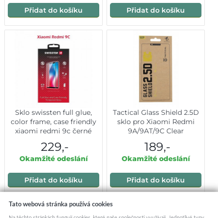
Přidat do košíku
Přidat do košíku
Sklo swissten full glue,
Tactical Glass Shield 2.5D
color frame, case friendly
sklo pro Xiaomi Redmi
xiaomi redmi 9c černé
9A/9AT/9C Clear
229,-
189,-
Okamžité odeslání
Okamžité odeslání
Přidat do košíku
Přidat do košíku
Tato webová stránka používá cookies
Mohlo by vás zajímat:
Na těchto stránkách fungují cookies, které naše společnosti využívají. Jednotlivé typy