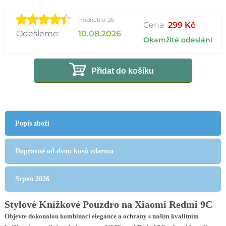
Hodnotilo: 26
Cena
299 Kč
Odešleme:
10.08.2026
Okamžité odeslání
Přidat do košíku
Popis zboží
Dopravné od dvou kusů zdarma
Srpen 2026
Stylové Knížkové Pouzdro na Xiaomi Redmi 9C
Objevte dokonalou kombinaci elegance a ochrany s naším kvalitním