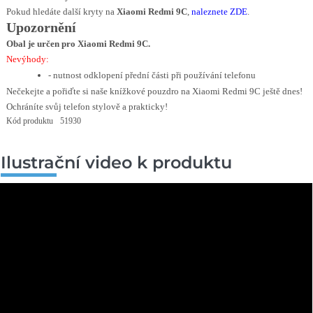
Pokud hledáte další kryty na
Xiaomi Redmi 9C
,
naleznete ZDE
.
Upozornění
Obal je určen pro Xiaomi Redmi 9C.
Nevýhody:
- nutnost odklopení přední části při používání telefonu
Nečekejte a pořiďte si naše knížkové pouzdro na Xiaomi Redmi 9C ještě dnes!
Ochráníte svůj telefon stylově a prakticky!
Kód produktu
51930
Ilustrační video k produktu