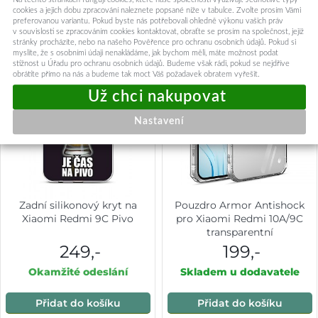
cookies a jejich dobu zpracování naleznete popsané níže v tabulce. Zvolte prosím Vámi
preferovanou variantu. Pokud byste nás potřebovali ohledně výkonu vašich práv
v souvislosti se zpracováním cookies kontaktovat, obraťte se prosím na společnost, jejíž
stránky procházíte, nebo na našeho Pověřence pro ochranu osobních údajů. Pokud si
myslíte, že s osobními údaji nenakládáme, jak bychom měli, máte možnost podat
stížnost u Úřadu pro ochranu osobních údajů. Budeme však rádi, pokud se nejdříve
obrátíte přímo na nás a budeme tak moct Váš požadavek obratem vyřešit.
Nastavení
Zadní silikonový kryt na
Pouzdro Armor Antishock
Xiaomi Redmi 9C Pivo
pro Xiaomi Redmi 10A/9C
transparentní
249,-
199,-
Okamžité odeslání
Skladem u dodavatele
Přidat do košíku
Přidat do košíku