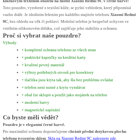
knížkovým textilním obalem na mobil Xiaomi Redmi 9C v černé barvě!
Toto pouzdro, vyrobené z textilní kůže, se pyšní vzhledem, který připomíná
vazbu diáře. Je ideálním řešením pro každého majitele telefonu
Xiaomi Redmi
9C
, bez ohledu na věk či pohlaví. Mobilní telefon je bezpečně uchycen ve
vnitřním silikonovém držáku, což zajišťuje jeho stabilitu a ochranu.
Proč si vybrat naše pouzdro?
Výhody:
+ kompletní ochrana telefonu ze všech stran
+ praktické kapsičky na kreditní karty
+ kvalitní pevný materiál
+ výřezy potřebných otvorů pro konektory
+ tlačítka jsou kryta tak, aby šla bez problému ovládat
+ telefon není nutné z krytu vyndávat
+ obal lze sklopit a použít jako stojánek na telefon
+ moderní barvy
+ magnetické zapínání
Co byste měli vědět?
Pouzdro je v elegantní černé barvě.
Pro maximální ochranu doporučujeme
chránit přední dotykovou plochu
telefonu tvrzeným sklem
.
Skla na Xiaomi Redmi 9C naleznete zde
.