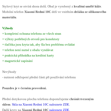
Stylový kryt
se otvírá shora dolů. Obal je vyrobený z
kvalitní umělé kůže
.
Mobilní telefon
Xiaomi Redmi 10C
drží ve vnitřním
držáku ze silikonového
materiálu
.
Výhody
+ kompletní ochrana telefonu ze všech stran
+ výřezy potřebných otvorů pro konektory
+ tlačítka jsou kryta tak, aby šla bez problému ovládat
+ telefon není nutné z obalu vyndávat
+ praktická přihrádka na kreditní karty
+ magnetické zapínání
Nevýhody
- nutnost odklopení přední části při používání telefonu
Pouzdro je v černém provedení.
Přední dotykovou plochu telefonu doporučujeme
chránit tvrzeným
sklem
.
Skla na Xiaomi Redmi 10C naleznete ZDE
.
Další kryty na
Xiaomi Redmi 10C
naleznete ZDE.