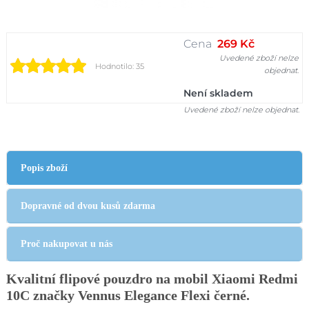
Cena
269 Kč
Uvedené zboží nelze
Hodnotilo: 35
objednat.
Není skladem
Uvedené zboží nelze objednat.
Popis zboží
Dopravné od dvou kusů zdarma
Proč nakupovat u nás
Kvalitní flipové pouzdro na mobil Xiaomi Redmi
10C
značky Vennus Elegance Flexi
černé.