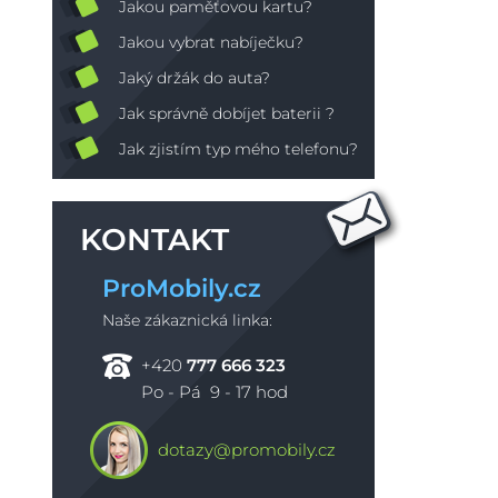
Jakou paměťovou kartu?
Jakou vybrat nabíječku?
Jaký držák do auta?
Jak správně dobíjet baterii ?
Jak zjistím typ mého telefonu?
KONTAKT
ProMobily.cz
Naše zákaznická linka:
+420
777 666 323
Po - Pá 9 - 17 hod
dotazy@promobily.cz