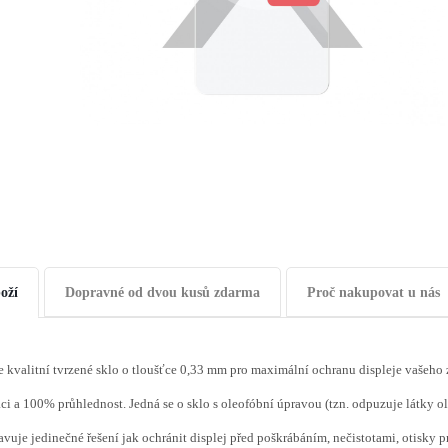
oží
Dopravné od dvou kusů zdarma
Proč nakupovat u nás
 kvalitní tvrzené sklo o tloušťce 0,33 mm pro maximální ochranu displeje vašeho 
aci a 100% průhlednost. Jedná se o sklo s oleofóbní úpravou (tzn. odpuzuje látky 
avuje jedinečné řešení jak ochránit displej před poškrábáním, nečistotami, otisky pr