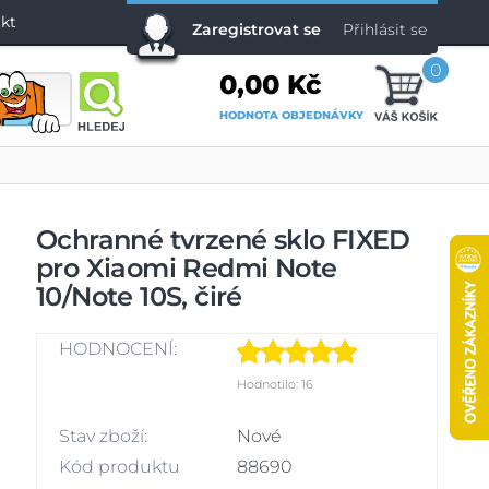
kt
Zaregistrovat se
Přihlásit se
0
0,00 Kč
HODNOTA OBJEDNÁVKY
Ochranné tvrzené sklo FIXED
pro Xiaomi Redmi Note
10/Note 10S, čiré
HODNOCENÍ:
Hodnotilo: 16
Stav zboží:
Nové
Kód produktu
88690