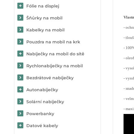
Fólie na displej
Vlastn
Šňůrky na mobil
- ochr
Kabelky na mobil
- tlou
Pouzdra na mobil na krk
- 100
Nabíječky na mobil do sítě
- oleo
Rychlonabíječky na mobil
- vyso
Bezdrátové nabíječky
- vyro
- snad
Autonabíječky
- velm
Solární nabíječky
- maxi
Powerbanky
Datové kabely