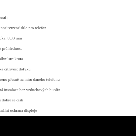
osti:
anné tvrzené sklo pro telefon
šťka: 0,33 mm
% průhlednost
fóbní struktura
ká citlivost dotyku
beno přesně na míru daného telefonu
ná instalace bez vzduchových bublin
i dobře se čistí
mální ochrana displeje