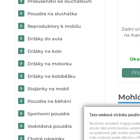
Příslušenství ke sluchátkům
Pouzdra na sluchátka
Reproduktory k mobilu
Zadní s
na Xia
Držáky do auta
Držáky na kolo
Okam
Držáky na motorku
Při
Držáky na koloběžku
Stojánky na mobil
Mohlo
Pouzdra na běhání
Sportovní pouzdra
Tato webová stránka použív
Na těchto stránkách fungují cookie
Vodotěsná pouzdra
prosím Vámi preferovanou variantu
na společnost, jejíž stránky proch
máte možnost podat stížnost u Úř
Chytré náramky