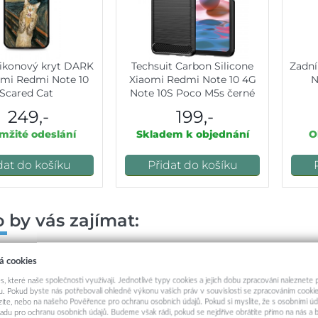
ilikonový kryt DARK
Techsuit Carbon Silicone
Zadní
omi Redmi Note 10
Xiaomi Redmi Note 10 4G
N
Scared Cat
Note 10S Poco M5s černé
249,-
199,-
žité odeslání
Skladem k objednání
O
dat do košíku
Přidat do košíku
 by vás zajímat:
á cookies
s, které naše společnosti využívají. Jednotlivé typy cookies a jejich dobu zpracování naleznete
. Pokud byste nás potřebovali ohledně výkonu vašich práv v souvislosti se zpracováním cookie
ázíte, nebo na našeho Pověřence pro ochranu osobních údajů. Pokud si myslíte, že s osobními úd
adu pro ochranu osobních údajů. Budeme však rádi, pokud se nejdříve obrátíte přímo na nás 