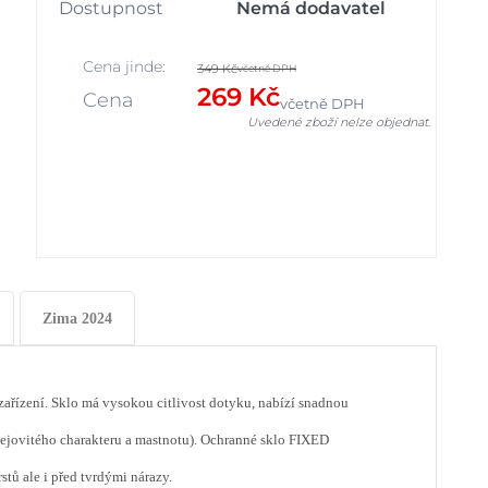
Dostupnost
Nemá dodavatel
Cena jinde:
349 Kč
včetně DPH
269 Kč
Cena
včetně DPH
Uvedené zboží nelze objednat.
Zima 2024
zařízení. Sklo má vysokou citlivost dotyku, nabízí snadnou
olejovitého charakteru a mastnotu). Ochranné sklo FIXED
stů ale i před tvrdými nárazy.