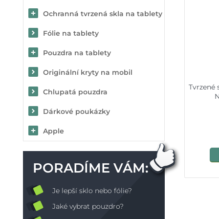
Ochranná tvrzená skla na tablety
Fólie na tablety
Pouzdra na tablety
Originální kryty na mobil
Tvrzené 
Chlupatá pouzdra
N
Dárkové poukázky
Apple
PORADÍME VÁM:
Je lepší sklo nebo fólie?
Jaké vybrat pouzdro?