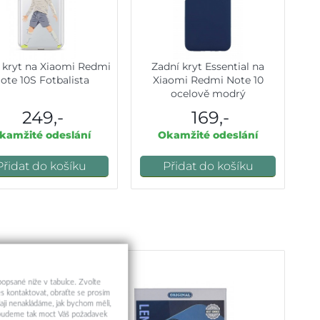
 kryt na Xiaomi Redmi
Zadní kryt Essential na
ote 10S Fotbalista
Xiaomi Redmi Note 10
ocelově modrý
249,-
169,-
kamžité odeslání
Okamžité odeslání
Přidat do košíku
Přidat do košíku
 popsané níže v tabulce. Zvolte
s kontaktovat, obraťte se prosím
aji nenakládáme, jak bychom měli,
a budeme tak moct Váš požadavek