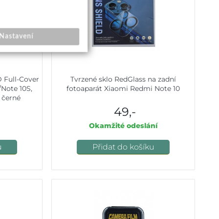
Nastavení
 Full-Cover
Tvrzené sklo RedGlass na zadní
Note 10S,
fotoaparát Xiaomi Redmi Note 10
, černé
49,-
Okamžité odeslání
u
Přidat do košíku