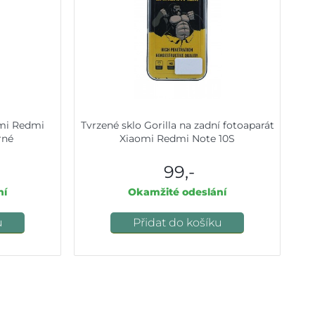
omi Redmi
Tvrzené sklo Gorilla na zadní fotoaparát
rné
Xiaomi Redmi Note 10S
99,-
ní
Okamžité odeslání
u
Přidat do košíku