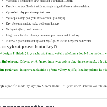
Vyrobeno z flexibilního TPU materiálu s tloušťkou
1.5mm
Krycí vrstva je průhledná, takže nezakryje originální barvu vašeho telefonu
Zpevněné rohy pro absorpci nárazů
Vystouplé okraje poskytují extra ochranu pro displej
Kryt objektivu snižuje riziko poškození kamery
Nezbytné výřezy pro konektory
Integrované tlačítka zabraňují pronikání prachu a nečistot pod kryt
Materiál s protiskluzovou úpravou zajišťuje, že telefon bezpečně sedí v ruce
 si vybrat právě tento kryt?
ý design:
Průhledný kryt zachovává krásu vašeho telefonu a dodává mu moderní v
ální ochrana:
Díky zpevněným rohům a vystouplým okrajům se nemusíte bát pád
lné používání:
Integrovaná tlačítka a přesné výřezy zajišťují snadný přístup ke v
jte a pořiďte si odolný kryt pro Xiaomi Redmi 15C ještě dnes! Ochrání váš telefon 