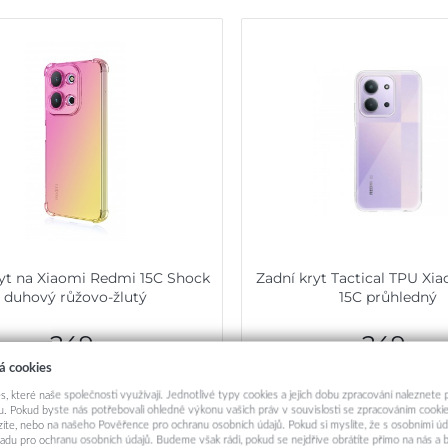
ryt na Xiaomi Redmi 15C Shock
Zadní kryt Tactical TPU Xi
duhový růžovo-žlutý
15C průhledný
249,-
249,-
á cookies
Okamžité odeslání
Okamžité odeslá
s, které naše společnosti využívají. Jednotlivé typy cookies a jejich dobu zpracování naleznete
. Pokud byste nás potřebovali ohledně výkonu vašich práv v souvislosti se zpracováním cookie
Přidat do košíku
Přidat do košík
ázíte, nebo na našeho Pověřence pro ochranu osobních údajů. Pokud si myslíte, že s osobními úd
adu pro ochranu osobních údajů. Budeme však rádi, pokud se nejdříve obrátíte přímo na nás 