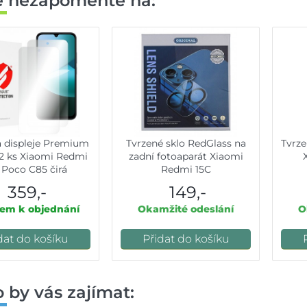
ě nezapomeňte na:
 displeje Premium
Tvrzené sklo RedGlass na
Tvrze
 2 ks Xiaomi Redmi
zadní fotoaparát Xiaomi
 Poco C85 čirá
Redmi 15C
359,-
149,-
em k objednání
Okamžité odeslání
O
dat do košíku
Přidat do košíku
 by vás zajímat: