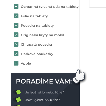
Ochranná tvrzená skla na tablety
Fólie na tablety
Pouzdra na tablety
Originální kryty na mobil
Chlupatá pouzdra
Dárkové poukázky
Apple
PORADÍME VÁM:
Je lepší sklo nebo fólie?
Jaké vybrat pouzdro?