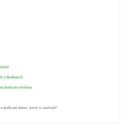
zhled.
ů a škrábanců.
šem funkcím telefonu.
a dodá mu šmrnc, který si zaslouží!