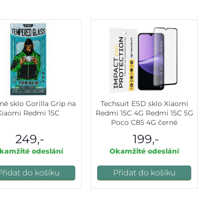
né sklo Gorilla Grip na
Techsuit ESD sklo Xiaomi
Xiaomi Redmi 15C
Redmi 15C 4G Redmi 15C 5G
Poco C85 4G černé
249,-
199,-
kamžité odeslání
Okamžité odeslání
Přidat do košíku
Přidat do košíku