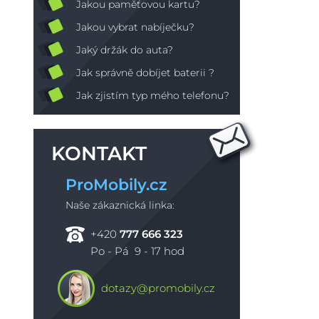
Jakou paměťovou kartu?
Jakou vybrat nabíječku?
Jaký držák do auta?
Jak správně dobíjet baterii ?
Jak zjistím typ mého telefonu?
KONTAKT
ProMobily.cz
Naše zákaznická linka:
+420
777 666 323
Po - Pá 9 - 17 hod
dotazy@promobily.cz