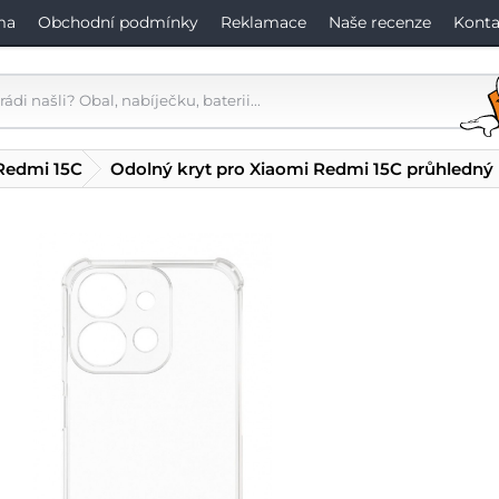
ma
Obchodní podmínky
Reklamace
Naše recenze
Konta
Redmi 15C
Odolný kryt pro Xiaomi Redmi 15C průhledný