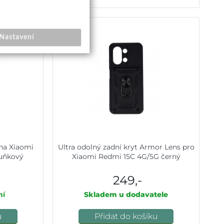
Nastavení
na Xiaomi
Ultra odolný zadní kryt Armor Lens pro
uňkový
Xiaomi Redmi 15C 4G/5G černý
249,-
ní
Skladem u dodavatele
u
Přidat do košíku