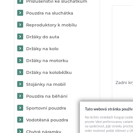
Příslušenství ke sluchátkům
Pouzdra na sluchátka
Reproduktory k mobilu
Držáky do auta
Držáky na kolo
Držáky na motorku
Držáky na koloběžku
Zadní k
Stojánky na mobil
Pouzdra na běhání
Sportovní pouzdra
Tato webová stránka použív
Na těchto stránkách fungují cookie
Vodotěsná pouzdra
prosím Vámi preferovanou variantu
na společnost, jejíž stránky proch
máte možnost podat stížnost u Úř
Chytré náramky