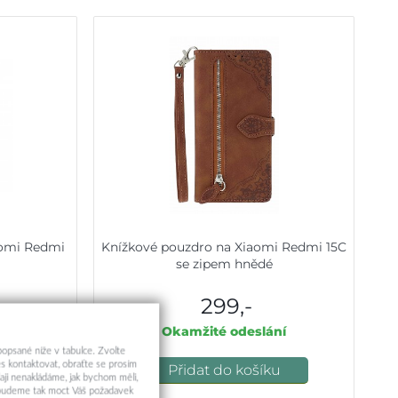
aomi Redmi
Knížkové pouzdro na Xiaomi Redmi 15C
se zipem hnědé
299,-
ní
Okamžité odeslání
 popsané níže v tabulce. Zvolte
s kontaktovat, obraťte se prosím
u
Přidat do košíku
aji nenakládáme, jak bychom měli,
a budeme tak moct Váš požadavek