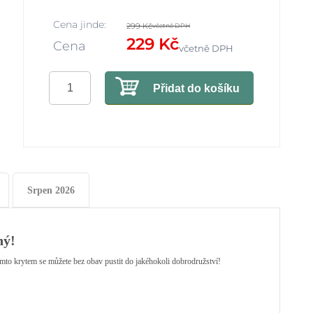
Cena jinde:
299 Kč
včetně DPH
229 Kč
Cena
včetně DPH
Přidat do košíku
Srpen 2026
ný!
ímto krytem se můžete bez obav pustit do jakéhokoli dobrodružství!