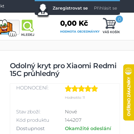
kt
Zaregistrovat se
Přihlásit se
0
0,00 Kč
HODNOTA OBJEDNÁVKY
Odolný kryt pro Xiaomi Redmi
15C průhledný
HODNOCENÍ:
Hodnotilo: 11
Stav zboží:
Nové
Kód produktu
144207
Dostupnost
Okamžité odeslání