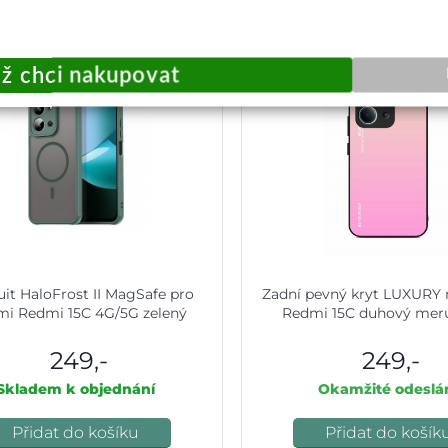
uit HaloFrost II MagSafe pro
Zadní pevný kryt LUXURY 
mi Redmi 15C 4G/5G zelený
Redmi 15C duhový mer
249,-
249,-
Skladem k objednání
Okamžité odeslá
Přidat do košíku
Přidat do košík