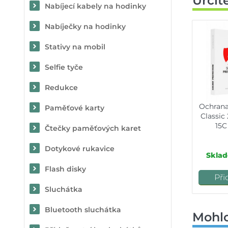
Určit
Nabíjecí kabely na hodinky
Nabíječky na hodinky
Stativy na mobil
Selfie tyče
Redukce
Ochrana
Paměťové karty
Classic
15C
Čtečky paměťových karet
Dotykové rukavice
Sklad
Flash disky
Při
Sluchátka
Bluetooth sluchátka
Mohlo