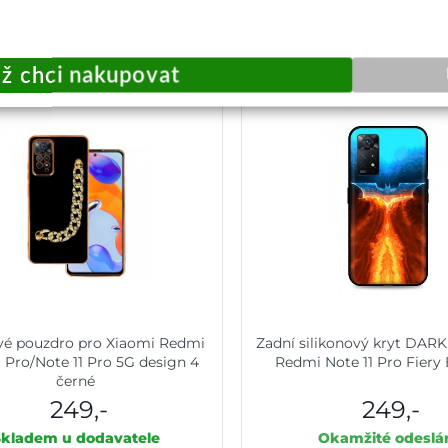
Přidat do košíku
Přidat do košík
vé pouzdro pro Xiaomi Redmi
Zadní silikonový kryt DARK
1 Pro/Note 11 Pro 5G design 4
Redmi Note 11 Pro Fier
černé
249,-
249,-
Skladem u dodavatele
Okamžité odeslá