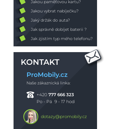
Jakou paměťovou kartu?
Jakou vybrat nabíječku?
Jaký držák do auta?
Jak správně dobíjet baterii ?
Jak zjistím typ mého telefonu?
KONTAKT
ProMobily.cz
Naše zákaznická linka:
+420
777 666 323
Po - Pá 9 - 17 hod
dotazy@promobily.cz