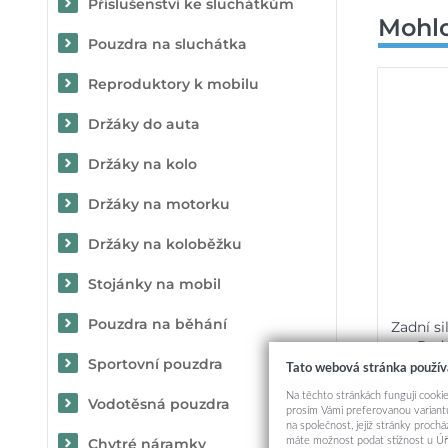
Příslušenství ke sluchátkům
Mohlo
Pouzdra na sluchátka
Reproduktory k mobilu
Držáky do auta
Držáky na kolo
Držáky na motorku
Držáky na koloběžku
Stojánky na mobil
Pouzdra na běhání
Zadní s
Redm
Sportovní pouzdra
Tato webová stránka použív
Na těchto stránkách fungují cookie
Vodotěsná pouzdra
prosím Vámi preferovanou variantu
na společnost, jejíž stránky proch
máte možnost podat stížnost u Úř
Chytré náramky