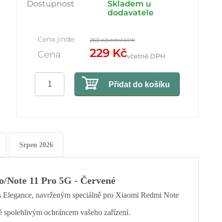
Dostupnost
Skladem u
dodavatele
Cena jinde:
260 Kč
včetně DPH
229 Kč
Cena
včetně DPH
Přidat do košíku
Srpen 2026
o/Note 11 Pro 5G - Červené
s Elegance, navrženým speciálně pro Xiaomi Redmi Note
é spolehlivým ochráncem vašeho zařízení.