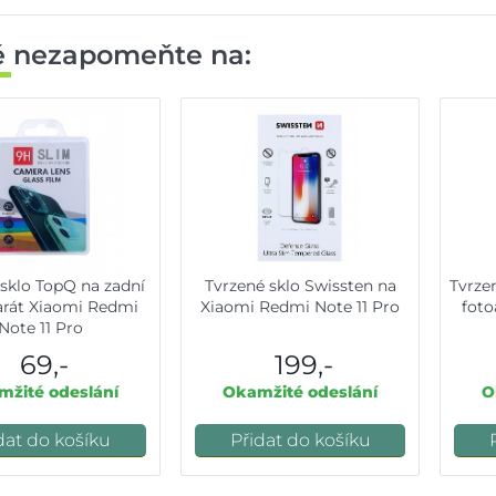
ě nezapomeňte na:
 sklo TopQ na zadní
Tvrzené sklo Swissten na
Tvrzen
arát Xiaomi Redmi
Xiaomi Redmi Note 11 Pro
foto
Note 11 Pro
69,-
199,-
žité odeslání
Okamžité odeslání
O
dat do košíku
Přidat do košíku