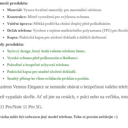
nosti produktu:
Materiál:
Vysoce kvalitní materiály pro maximální odolnost.
Konstrukce:
Mírně vyztužená pro zvýšenou ochranu.
Vnitřní úprava:
Měkká podšívka chrání displej před poškrábáním.
Držák telefonu:
Vyroben z teplem smrštitelného polyuretanu (TPU) pro flexibi
Kapsa:
Praktická kapsa pro uložení dokladů a dalších drobností.
dy produktu:
Stylový design, který dodá vašemu telefonu šmrnc.
Vysoká ochrana před poškozením a škrábanci.
Pohodlné a bezpečné uchycení telefonu.
Praktická kapsa pro snadné uložení dokladů.
Snadný přístup ke všem ovládacím prvkům a portům.
zdrem Vennus Elegance se nemusíte obávat o bezpečnost vašeho telefon
eň vypadalo skvěle. Ať už jste na cestách, v práci nebo na večírku, t
11 Pro/Note 11 Pro 5G.
ázku může být zobrazen jiný model telefonu. Toho se prosím nelekejte :-)