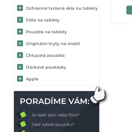
Ochranná tvrzená skla na tablety
Fólie na tablety
Pouzdra na tablety
Originální kryty na mobil
Chlupatá pouzdra
Dárkové poukázky
Apple
PORADÍME VÁM:
Je lepší sklo nebo fólie?
Jaké vybrat pouzdro?