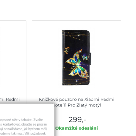
omi Redmi
Knížkové pouzdro na Xiaomi Redmi
icorn
Note 11 Pro Zlatý motýl
299,-
 popsané níže v tabulce. Zvolte
s kontaktovat, obraťte se prosím
ní
Okamžité odeslání
aji nenakládáme, jak bychom měli,
a budeme tak moct Váš požadavek