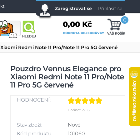
kt
Zaregistrovat se
Přihlásit se
0
0,00 Kč
HODNOTA OBJEDNÁVKY
Xiaomi Redmi Note 11 Pro/Note 11 Pro 5G červené
Pouzdro Vennus Elegance pro
Xiaomi Redmi Note 11 Pro/Note
11 Pro 5G červené
HODNOCENÍ:
Hodnotilo: 16
Stav zboží:
Nové
Kód produktu
101060