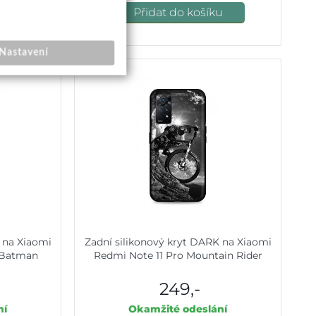
u
Přidat do košíku
Nastavení
 na Xiaomi
Zadní silikonový kryt DARK na Xiaomi
y Batman
Redmi Note 11 Pro Mountain Rider
249,-
ní
Okamžité odeslání