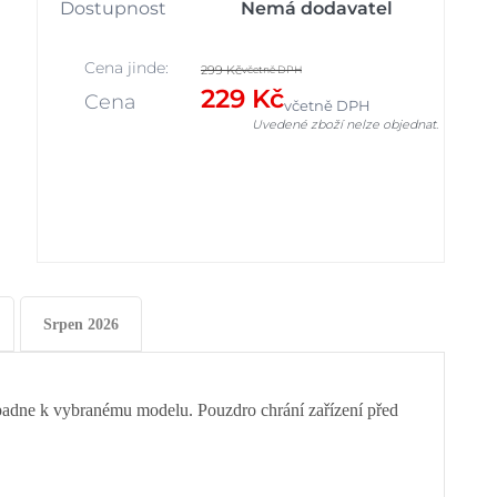
Dostupnost
Nemá dodavatel
Cena jinde:
299 Kč
včetně DPH
229 Kč
Cena
včetně DPH
Uvedené zboží nelze objednat.
Srpen 2026
 padne k vybranému modelu. Pouzdro chrání zařízení před