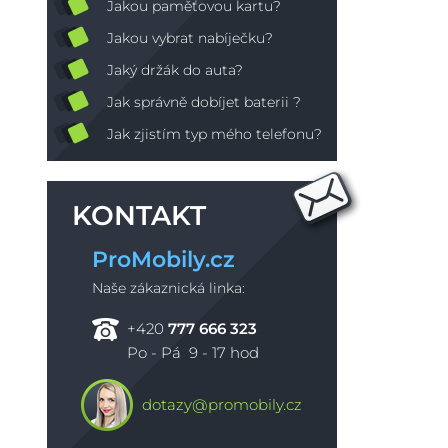
Jakou paměťovou kartu?
Jakou vybrat nabíječku?
Jaký držák do auta?
Jak správně dobíjet baterii ?
Jak zjistím typ mého telefonu?
KONTAKT
ProMobily.cz
Naše zákaznická linka:
+420
777 666 323
Po - Pá 9 - 17 hod
dotazy@promobily.cz