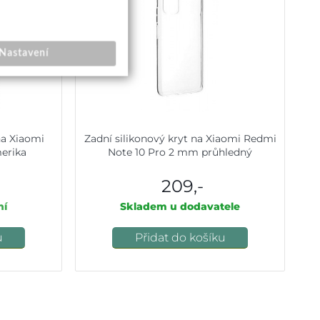
Nastavení
na Xiaomi
Zadní silikonový kryt na Xiaomi Redmi
erika
Note 10 Pro 2 mm průhledný
209,-
ní
Skladem u dodavatele
u
Přidat do košíku