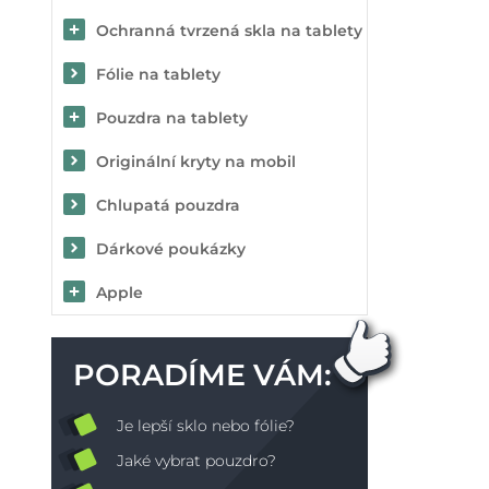
Ochranná tvrzená skla na tablety
Fólie na tablety
Pouzdra na tablety
Originální kryty na mobil
Chlupatá pouzdra
Dárkové poukázky
Apple
PORADÍME VÁM:
Je lepší sklo nebo fólie?
Jaké vybrat pouzdro?