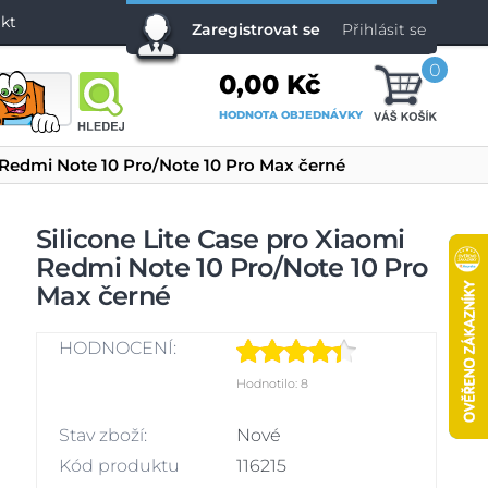
kt
Zaregistrovat se
Přihlásit se
0
0,00 Kč
HODNOTA OBJEDNÁVKY
i Redmi Note 10 Pro/Note 10 Pro Max černé
Silicone Lite Case pro Xiaomi
Redmi Note 10 Pro/Note 10 Pro
Max černé
HODNOCENÍ:
Hodnotilo: 8
Stav zboží:
Nové
Kód produktu
116215