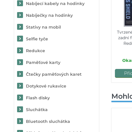
Nabíjecí kabely na hodinky
Nabíječky na hodinky
Stativy na mobil
Tvrzen
zadní 
Selfie tyče
Red
Redukce
Okam
Paměťové karty
Při
Čtečky paměťových karet
Dotykové rukavice
Mohlo
Flash disky
Sluchátka
Bluetooth sluchátka