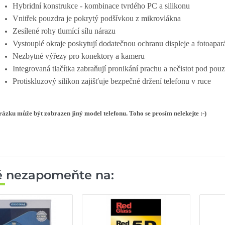
Hybridní konstrukce - kombinace tvrdého PC a silikonu
Vnitřek pouzdra je pokrytý podšívkou z mikrovlákna
Zesílené rohy tlumící sílu nárazu
Vystouplé okraje poskytují dodatečnou ochranu displeje a fotoapar
Nezbytné výřezy pro konektory a kameru
Integrovaná tlačítka zabraňují pronikání prachu a nečistot pod pou
Protiskluzový silikon zajišťuje bezpečné držení telefonu v ruce
ázku může být zobrazen jiný model telefonu. Toho se prosím nelekejte :-)
ě nezapomeňte na: