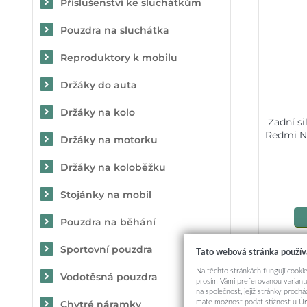
Příslušenství ke sluchátkům
Pouzdra na sluchátka
Reproduktory k mobilu
Držáky do auta
Držáky na kolo
Zadní s
Redmi N
Držáky na motorku
Držáky na koloběžku
Stojánky na mobil
Pouzdra na běhání
Sportovní pouzdra
Tato webová stránka použív
Na těchto stránkách fungují cookie
Vodotěsná pouzdra
prosím Vámi preferovanou variantu
na společnost, jejíž stránky proch
máte možnost podat stížnost u Úř
Chytré náramky