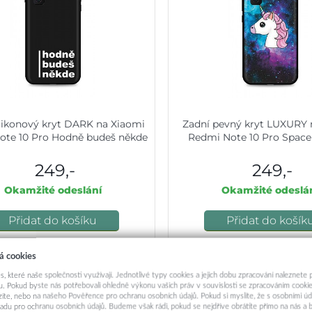
ilikonový kryt DARK na Xiaomi
Zadní pevný kryt LUXURY 
ote 10 Pro Hodně budeš někde
Redmi Note 10 Pro Space
249,-
249,-
Okamžité odeslání
Okamžité odeslá
Přidat do košíku
Přidat do košík
á cookies
s, které naše společnosti využívají. Jednotlivé typy cookies a jejich dobu zpracování naleznete
. Pokud byste nás potřebovali ohledně výkonu vašich práv v souvislosti se zpracováním cookie
ázíte, nebo na našeho Pověřence pro ochranu osobních údajů. Pokud si myslíte, že s osobními úd
adu pro ochranu osobních údajů. Budeme však rádi, pokud se nejdříve obrátíte přímo na nás 