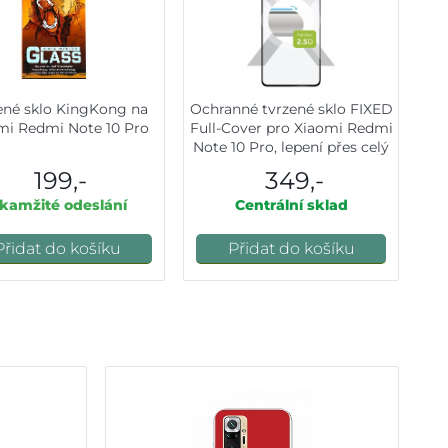
ené sklo KingKong na
Ochranné tvrzené sklo FIXED
mi Redmi Note 10 Pro
Full-Cover pro Xiaomi Redmi
Note 10 Pro, lepení přes celý
displej, černé
199,-
349,-
kamžité odeslání
Centrální sklad
Přidat do košíku
Přidat do košíku