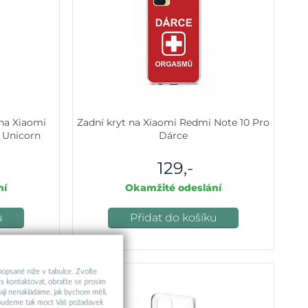
na Xiaomi
Zadní kryt na Xiaomi Redmi Note 10 Pro
 Unicorn
Dárce
129,-
ní
Okamžité odeslání
u
Přidat do košíku
 popsané níže v tabulce. Zvolte
s kontaktovat, obraťte se prosím
aji nenakládáme, jak bychom měli,
a budeme tak moct Váš požadavek