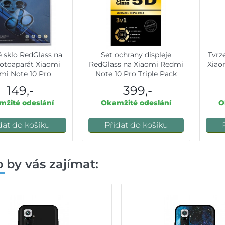
é sklo RedGlass na
Set ochrany displeje
Tvrz
fotoaparát Xiaomi
RedGlass na Xiaomi Redmi
Xiao
mi Note 10 Pro
Note 10 Pro Triple Pack
149,-
399,-
žité odeslání
Okamžité odeslání
O
dat do košíku
Přidat do košíku
 by vás zajímat: