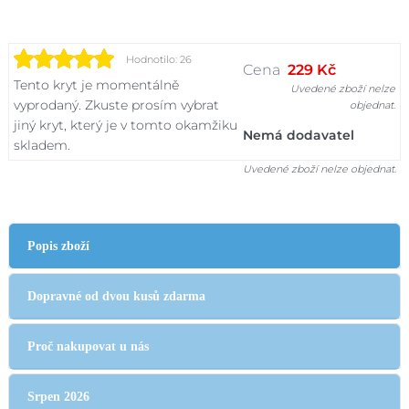
Hodnotilo: 26
Cena
229 Kč
Tento kryt je momentálně
Uvedené zboží nelze
vyprodaný. Zkuste prosím vybrat
objednat.
jiný kryt, který je v tomto okamžiku
Nemá dodavatel
skladem.
Uvedené zboží nelze objednat.
Popis zboží
Dopravné od dvou kusů zdarma
Proč nakupovat u nás
Srpen 2026