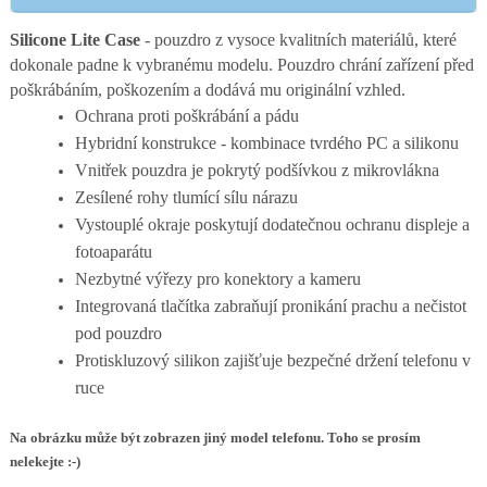
Silicone Lite Case
- pouzdro z vysoce kvalitních materiálů, které
dokonale padne k vybranému modelu. Pouzdro chrání zařízení před
poškrábáním, poškozením a dodává mu originální vzhled.
Ochrana proti poškrábání a pádu
Hybridní konstrukce - kombinace tvrdého PC a silikonu
Vnitřek pouzdra je pokrytý podšívkou z mikrovlákna
Zesílené rohy tlumící sílu nárazu
Vystouplé okraje poskytují dodatečnou ochranu displeje a
fotoaparátu
Nezbytné výřezy pro konektory a kameru
Integrovaná tlačítka zabraňují pronikání prachu a nečistot
pod pouzdro
Protiskluzový silikon zajišťuje bezpečné držení telefonu v
ruce
Na obrázku může být zobrazen jiný model telefonu. Toho se prosím
nelekejte :-)