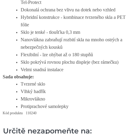
Tel-Protect
Dokonalá ochrana bez vlivu na dotek nebo vzhled
Hybridní konstrukce - kombinace tvrzeného skla a PET
fólie
Sklo je tenké - tloušťka 0,3 mm
Nanovlákna zabraňují rozbití skla na mnoho ostrých a
nebezpečných kousků
Flexibilní - lze ohýbat až o 180 stupňů
Sklo pokrývá rovnou plochu displeje (bez rámečku)
Velmi snadná instalace
Sada obsahuje:
Tvrzené sklo
Vlhký hadřík
Mikrovlákno
Protiprachové samolepky
Kód produktu
110240
Určitě nezapomeňte na: