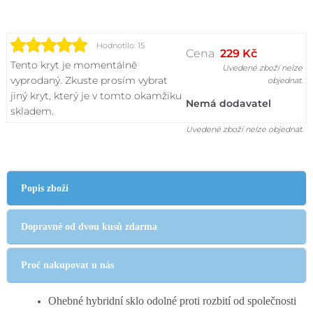
Hodnotilo: 15
Cena
229 Kč
Tento kryt je momentálně
Uvedené zboží nelze
vyprodaný. Zkuste prosím vybrat
objednat.
jiný kryt, který je v tomto okamžiku
Nemá dodavatel
skladem.
Uvedené zboží nelze objednat.
Popis zboží
Dopravné od dvou kusů zdarma
Proč nakupovat u nás
Ohebné hybridní sklo odolné proti rozbití od společnosti