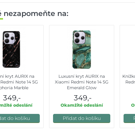
ě nezapomeňte na:
ní kryt AURIX na
Luxusní kryt AURIX na
Knížk
 Redmi Note 14 5G
Xiaomi Redmi Note 14 5G
Redm
phoria Marble
Emerald Glow
349,-
349,-
žité odeslání
Okamžité odeslání
O
dat do košíku
Přidat do košíku