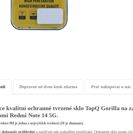
oží
Dopravné od dvou kusů zdarma
Proč nakupovat u nás
ice kvalitní ochranné tvrzené sklo TopQ Gorilla na 
omi Redmi Note 14 5G.
vrdost 9H
je jedna z nejvyšších tvrdostí (10 je diamant).
je
dokonale průhledné
a zajišťuje tak pohodlné používání. Ochranné sklo nemá vli