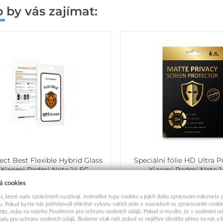
 by vás zajímat:
tect Best Flexible Hybrid Glass
Speciální fólie HD Ultra P
 Xiaomi Redmi Note 14 5G
Xiaomi Redmi Note 1
á cookies
199,-
279,-
s, které naše společnosti využívají. Jednotlivé typy cookies a jejich dobu zpracování naleznete
. Pokud byste nás potřebovali ohledně výkonu vašich práv v souvislosti se zpracováním cookie
Okamžité odeslání
Okamžité odeslá
ázíte, nebo na našeho Pověřence pro ochranu osobních údajů. Pokud si myslíte, že s osobními úd
adu pro ochranu osobních údajů. Budeme však rádi, pokud se nejdříve obrátíte přímo na nás 