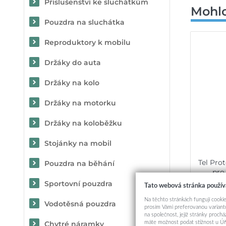
Příslušenství ke sluchátkům
Mohlo
Pouzdra na sluchátka
Reproduktory k mobilu
Držáky do auta
Držáky na kolo
Držáky na motorku
Držáky na koloběžku
Stojánky na mobil
Tel Pro
Pouzdra na běhání
pro
Sportovní pouzdra
Tato webová stránka použív
Na těchto stránkách fungují cookie
Vodotěsná pouzdra
prosím Vámi preferovanou variantu
na společnost, jejíž stránky proch
máte možnost podat stížnost u Úř
Chytré náramky