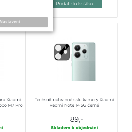
u
Přidat do košíku
Nastavení
pro Xiaomi
Techsuit ochranné sklo kamery Xiaomi
oco M7 Pro
Redmi Note 14 5G černé
189,-
ní
Skladem k objednání