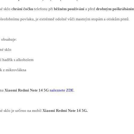
é sklo
chrání čočku
telefonu při
běžném používání
a před
drobným poškrábáním
leofobnímu povlaku, je extrémně odolné vůči mastným stopám a otiskům prstů.
í obsahuje:
ené sklo
ící hadřík s alkoholem
ík z mikrovlákna
 na
Xiaomi Redmi Note 14 5G
naleznete ZDE
.
é sklo je určeno na mobil
Xiaomi Redmi Note 14 5G.