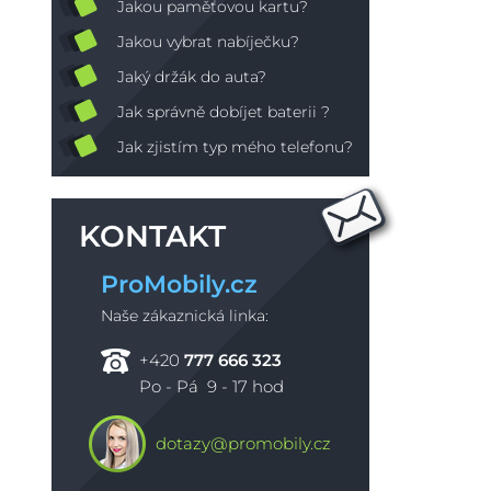
Jakou paměťovou kartu?
Jakou vybrat nabíječku?
Jaký držák do auta?
Jak správně dobíjet baterii ?
Jak zjistím typ mého telefonu?
KONTAKT
ProMobily.cz
Naše zákaznická linka:
+420
777 666 323
Po - Pá 9 - 17 hod
dotazy@promobily.cz