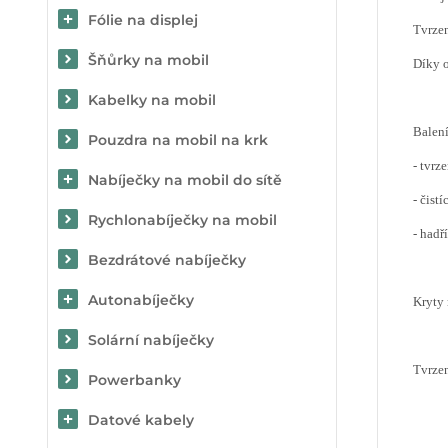
Fólie na displej
Tvrzen
Šňůrky na mobil
Díky o
Kabelky na mobil
Balen
Pouzdra na mobil na krk
- tvrz
Nabíječky na mobil do sítě
- čist
Rychlonabíječky na mobil
- hadř
Bezdrátové nabíječky
Autonabíječky
Kryty
Solární nabíječky
Tvrzen
Powerbanky
Datové kabely