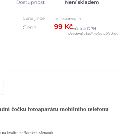
Dostupnost
Není skladem
Cena jinde:
149 Kč
včetně DPH
99 Kč
Cena
včetně DPH
Uvedené zboží nelze objednat.
zadní čočku fotoaparátu mobilního telefonu
v na kvalitu pořízených záznamů.