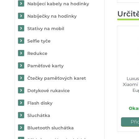
Nabíjecí kabely na hodinky
Určit
Nabíječky na hodinky
Stativy na mobil
Selfie tyče
Redukce
Paměťové karty
Čtečky paměťových karet
Luxus
Xiaomi
Eu
Dotykové rukavice
Flash disky
Okam
Sluchátka
Při
Bluetooth sluchátka