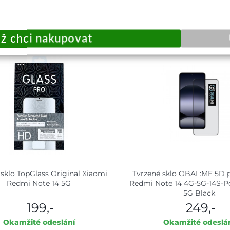
Přidat do košíku
Přidat do košík
 sklo TopGlass Original Xiaomi
Tvrzené sklo OBAL:ME 5D 
Redmi Note 14 5G
Redmi Note 14 4G-5G-14S-P
5G Black
199,-
249,-
Okamžité odeslání
Okamžité odeslá