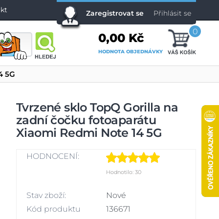
kt
Zaregistrovat se
Přihlásit se
0
0,00 Kč
HODNOTA OBJEDNÁVKY
4 5G
Tvrzené sklo TopQ Gorilla na
zadní čočku fotoaparátu
Xiaomi Redmi Note 14 5G
HODNOCENÍ:
Hodnotilo: 30
Stav zboží:
Nové
Kód produktu
136671