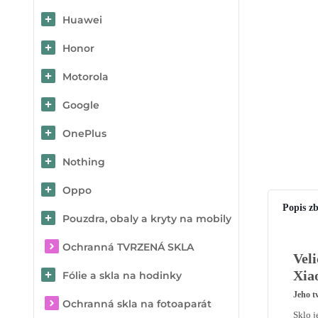
Huawei
Honor
Motorola
Google
OnePlus
Nothing
Oppo
Popis zb
Pouzdra, obaly a kryty na mobily
Ochranná TVRZENÁ SKLA
Vel
Xia
Fólie a skla na hodinky
Jeho
t
Ochranná skla na fotoaparát
Sklo 