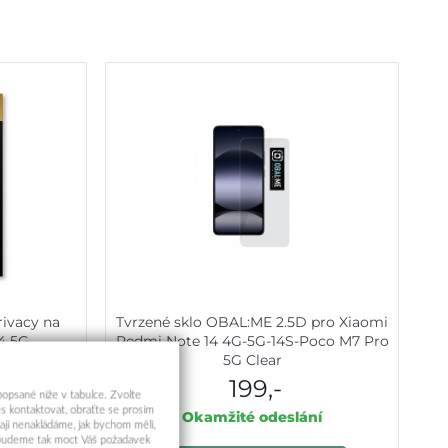
rivacy na
Tvrzené sklo OBAL:ME 2.5D pro Xiaomi
4 5G
Redmi Note 14 4G-5G-14S-Poco M7 Pro
5G Clear
199,-
 popsané níže v tabulce. Zvolte
s kontaktovat, obraťte se prosím
ní
Okamžité odeslání
aji nenakládáme, jak bychom měli,
a budeme tak moct Váš požadavek