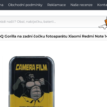
ma
Obchodní podmínky
Reklamace
Naše recenze
Konta
pQ Gorilla na zadní čočku fotoaparátu Xiaomi Redmi Note 1