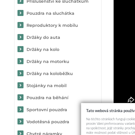
Příslušenství ke sluchátkům
Pouzdra na sluchátka
Reproduktory k mobilu
Držáky do auta
Držáky na kolo
Držáky na motorku
Držáky na koloběžku
Stojánky na mobil
Pouzdra na běhání
Sportovní pouzdra
Tato webová stránka použív
Určit
Na těchto stránkách fungují cookie
Vodotěsná pouzdra
prosím Vámi preferovanou variantu
na společnost, jejíž stránky proch
máte možnost podat stížnost u Úř
Chytré náramky