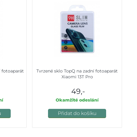
í fotoaparát
Tvrzené sklo TopQ na zadní fotoaparát
Xiaomi 13T Pro
49,-
ní
Okamžité odeslání
u
Přidat do košíku