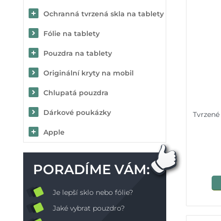
Ochranná tvrzená skla na tablety
Fólie na tablety
Pouzdra na tablety
Originální kryty na mobil
Chlupatá pouzdra
Dárkové poukázky
Tvrzené
Apple
PORADÍME VÁM:
Je lepší sklo nebo fólie?
Jaké vybrat pouzdro?