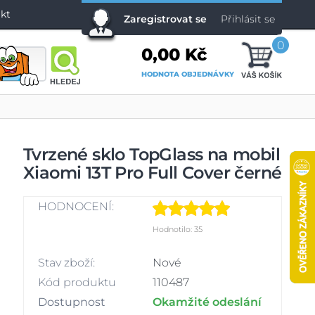
kt
Zaregistrovat se
Přihlásit se
0
0,00 Kč
HODNOTA OBJEDNÁVKY
Tvrzené sklo TopGlass na mobil
Xiaomi 13T Pro Full Cover černé
HODNOCENÍ:
Hodnotilo: 35
Stav zboží:
Nové
Kód produktu
110487
Dostupnost
Okamžité odeslání