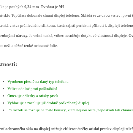
ťka je pouhých
0,24 mm
.
Tvrdost
je
9H
.
é sklo TopGlass dokonale chrání displej telefonu. Skládá se ze dvou vrstev: první
tenká vrstva průhledného silikonu, která zajistí perfektní přilnutí k displeji telefon
drobnými nárazy.
Je velmi tenká, vůbec nesnižuje dotykové vlastnosti displeje.
Ov
ce než u běžné tenké ochranné folie.
tnosti:
Vyrobeno přesně na daný typ telefonu
Velice odolné proti poškrábání
Omezuje odlesky a otisky prstů
Vyhlazuje a zaceluje již drobně poškrábaný displej
Při rozbití se rozbije na malé kousky, které nejsou ostré, nepoškodí tak chráně
ní ochranného skla na displej snižuje citlivost čtečky otisků prstů v displeji tel