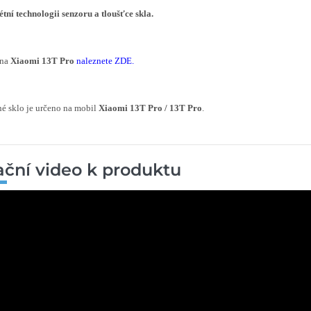
tní technologii senzoru a tloušťce skla.
 na
Xiaomi 13T Pro
naleznete ZDE
.
é sklo je určeno na mobil
Xiaomi 13T Pro / 13T Pro
.
rační video k produktu