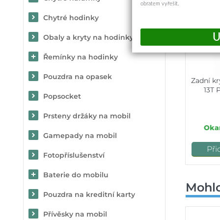
obratem vyřešit.
Chytré hodinky
Obaly a kryty na hodinky
Řemínky na hodinky
Pouzdra na opasek
Zadní kr
13T 
Popsocket
Prsteny držáky na mobil
Okam
Gamepady na mobil
Při
Fotopříslušenství
Baterie do mobilu
Mohlo
Pouzdra na kreditní karty
Přívěsky na mobil