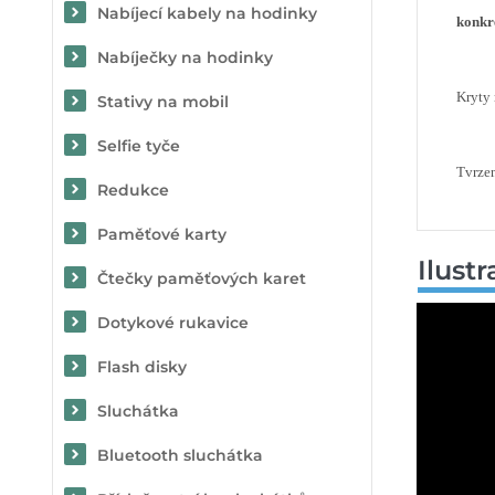
Nabíjecí kabely na hodinky
konkré
Nabíječky na hodinky
Kryty
Stativy na mobil
Selfie tyče
Tvrzen
Redukce
Paměťové karty
Ilust
Čtečky paměťových karet
Dotykové rukavice
Flash disky
Sluchátka
Bluetooth sluchátka