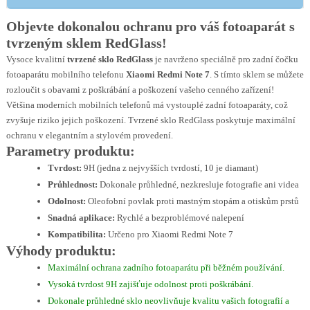
Objevte dokonalou ochranu pro váš fotoaparát s
tvrzeným sklem RedGlass!
Vysoce kvalitní
tvrzené sklo RedGlass
je navrženo speciálně pro zadní čočku
fotoaparátu mobilního telefonu
Xiaomi Redmi Note 7
. S tímto sklem se můžete
rozloučit s obavami z poškrábání a poškození vašeho cenného zařízení!
Většina moderních mobilních telefonů má vystouplé zadní fotoaparáty, což
zvyšuje riziko jejich poškození. Tvrzené sklo RedGlass poskytuje maximální
ochranu v elegantním a stylovém provedení.
Parametry produktu:
Tvrdost:
9H (jedna z nejvyšších tvrdostí, 10 je diamant)
Průhlednost:
Dokonale průhledné, nezkresluje fotografie ani videa
Odolnost:
Oleofobní povlak proti mastným stopám a otiskům prstů
Snadná aplikace:
Rychlé a bezproblémové nalepení
Kompatibilita:
Určeno pro Xiaomi Redmi Note 7
Výhody produktu:
Maximální ochrana zadního fotoaparátu při běžném používání.
Vysoká tvrdost 9H zajišťuje odolnost proti poškrábání.
Dokonale průhledné sklo neovlivňuje kvalitu vašich fotografií a