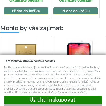
Okamžité odeslání
Okamžité odeslání
Přidat do košíku
Přidat do košíku
Mohlo by vás zajímat:
Tato webová stránka používá cookies
Na těchto stránkách fungují cookies, které naše společnosti využívají. Jednotlivé typy
cookies a jejich dobu zpracování naleznete popsané níže v tabulce. Zvolte prosím Vámi
preferovanou variantu. Pokud byste nás potřebovali ohledně výkonu vašich práv
v souvislosti se zpracováním cookies kontaktovat, obraťte se prosím na společnost, jejíž
stránky procházíte, nebo na našeho Pověřence pro ochranu osobních údajů. Pokud si
myslíte, že s osobními údaji nenakládáme, jak bychom měli, máte možnost podat
stížnost u Úřadu pro ochranu osobních údajů. Budeme však rádi, pokud se nejdříve
obrátíte přímo na nás a budeme tak moct Váš požadavek obratem vyřešit.
Tvrzené sklo GoldGlass na
Ochranné flexibilní sklo HD
Xiaomi Redmi Note 7
Ultra na Xiaomi Redmi Note 7