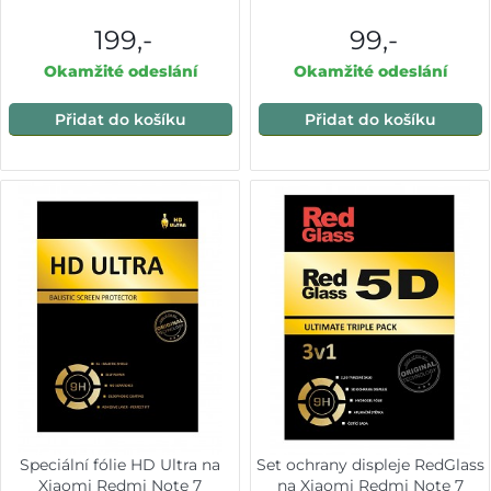
199,-
99,-
Okamžité odeslání
Okamžité odeslání
Přidat do košíku
Přidat do košíku
Speciální fólie HD Ultra na
Set ochrany displeje RedGlass
Xiaomi Redmi Note 7
na Xiaomi Redmi Note 7