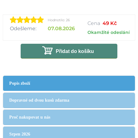
Hodnotilo: 26
Cena
49 Kč
Odešleme:
07.08.2026
Okamžité odeslání
Přidat do košíku
Popis zboží
Dopravné od dvou kusů zdarma
Proč nakupovat u nás
Srpen 2026