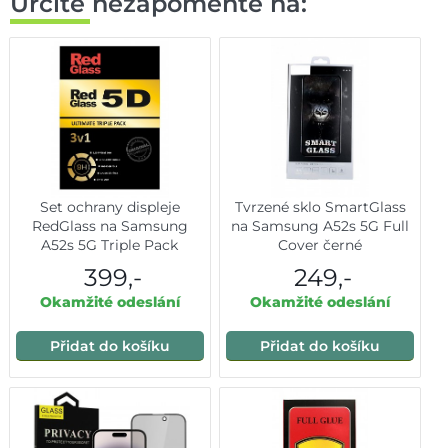
Určitě nezapomeňte na:
Set ochrany displeje
Tvrzené sklo SmartGlass
RedGlass na Samsung
na Samsung A52s 5G Full
A52s 5G Triple Pack
Cover černé
399,-
249,-
Okamžité odeslání
Okamžité odeslání
Přidat do košíku
Přidat do košíku