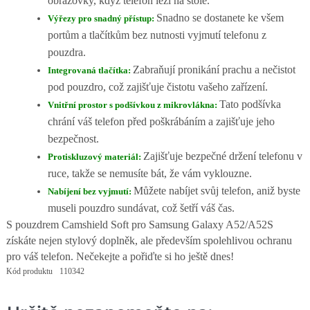
obrazovky, když telefon leží na stole.
Snadno se dostanete ke všem
Výřezy pro snadný přístup:
portům a tlačítkům bez nutnosti vyjmutí telefonu z
pouzdra.
Zabraňují pronikání prachu a nečistot
Integrovaná tlačítka:
pod pouzdro, což zajišťuje čistotu vašeho zařízení.
Tato podšívka
Vnitřní prostor s podšívkou z mikrovlákna:
chrání váš telefon před poškrábáním a zajišťuje jeho
bezpečnost.
Zajišťuje bezpečné držení telefonu v
Protiskluzový materiál:
ruce, takže se nemusíte bát, že vám vyklouzne.
Můžete nabíjet svůj telefon, aniž byste
Nabíjení bez vyjmutí:
museli pouzdro sundávat, což šetří váš čas.
S pouzdrem Camshield Soft pro Samsung Galaxy A52/A52S
získáte nejen stylový doplněk, ale především spolehlivou ochranu
pro váš telefon. Nečekejte a pořiďte si ho ještě dnes!
Kód produktu
110342