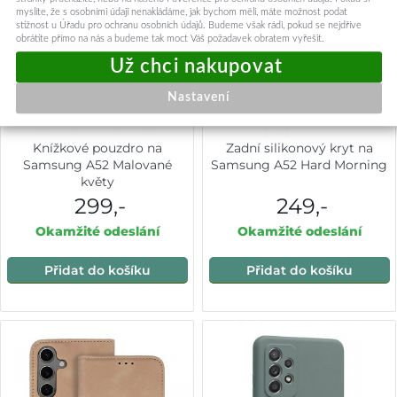
myslíte, že s osobními údaji nenakládáme, jak bychom měli, máte možnost podat
stížnost u Úřadu pro ochranu osobních údajů. Budeme však rádi, pokud se nejdříve
obrátíte přímo na nás a budeme tak moct Váš požadavek obratem vyřešit.
Nastavení
Knížkové pouzdro na
Zadní silikonový kryt na
Samsung A52 Malované
Samsung A52 Hard Morning
květy
299,-
249,-
Okamžité odeslání
Okamžité odeslání
Přidat do košíku
Přidat do košíku