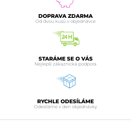
DOPRAVA ZDARMA
Od dvou kusů v objednávce
STARÁME SE O VÁS
Nejlepší zákaznická podpora
RYCHLE ODESÍLÁME
Odesíláme v den objednávky