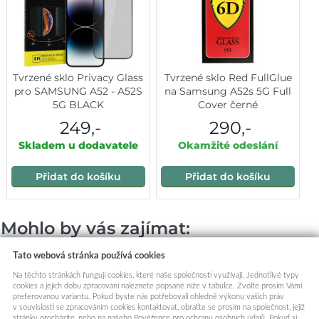
Tvrzené sklo Privacy Glass
Tvrzené sklo Red FullGlue
pro SAMSUNG A52 - A52S
na Samsung A52s 5G Full
5G BLACK
Cover černé
249,-
290,-
Skladem u dodavatele
Okamžité odeslání
Přidat do košíku
Přidat do košíku
Mohlo by vás zajímat:
Tato webová stránka používá cookies
Na těchto stránkách fungují cookies, které naše společnosti využívají. Jednotlivé typy
cookies a jejich dobu zpracování naleznete popsané níže v tabulce. Zvolte prosím Vámi
preferovanou variantu. Pokud byste nás potřebovali ohledně výkonu vašich práv
v souvislosti se zpracováním cookies kontaktovat, obraťte se prosím na společnost, jejíž
stránky procházíte, nebo na našeho Pověřence pro ochranu osobních údajů. Pokud si