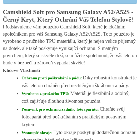
Camshield Soft pro Samsung Galaxy A52/A52S -
Černý Kryt, Který Ochrání Váš Telefon Stylově!
Představujeme vám pouzdro Camshield Soft, které je ideálním
společníkem pro váš Samsung Galaxy A52/A52S. Toto pouzdro je
vyrobeno z pružného TPU materiálu, který je nejen velice příjemný
na dotek, ale také poskytuje vynikající ochranu. S matným
povrchem, který se skvěle drží, se můžete spolehnout, že váš telefon
bude v bezpečí a zároveň vypadat skvěle!
Klíčové Vlastnosti
Díky robustní konstrukci je
Ochrana proti poškrábání a pádu:
váš telefon chráněn před nechtěnými škrábanci a pády.
Materiál je flexibilní a odolný,
Vyrobeno z pružného TPU:
což zajišťuje dlouhou životnost pouzdra.
Chraňte svůj
Posuvník pro ochranu zadního fotoaparátu:
fotoaparát před poškrábáním s praktickým posuvným
krytem.
Tyto okraje poskytují dodatečnou ochranu
Vystouplé okraje: