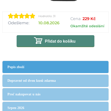
Hodnotilo: 31
Cena
229 Kč
Odešleme:
10.08.2026
Okamžité odeslání
Přidat do košíku
Popis zboží
Dopravné od dvou kusů zdarma
Proč nakupovat u nás
Srpen 2026