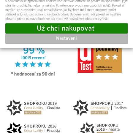
v souvislosti se zpracováním cookies kontaktovat, obraťte se prosím na společnost, jejíž
stránky procházíte, nebo na našeho Pověřence pro ochranu osobních údajů. Pokud si
myslíte, že s osobními údaji nenakládáme, jak bychom měli, máte možnost podat
stížnost u Úřadu pro ochranu osobních údajů. Budeme však rádi, pokud se nejdříve
obrátíte přímo na nás a budeme tak moct Váš požadavek obratem vyřešit.
Nastavení