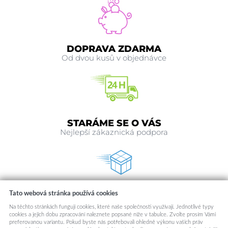
DOPRAVA ZDARMA
Od dvou kusů v objednávce
STARÁME SE O VÁS
Nejlepší zákaznická podpora
Tato webová stránka používá cookies
RYCHLE ODESÍLÁME
Odesíláme v den objednávky
Na těchto stránkách fungují cookies, které naše společnosti využívají. Jednotlivé typy
cookies a jejich dobu zpracování naleznete popsané níže v tabulce. Zvolte prosím Vámi
preferovanou variantu. Pokud byste nás potřebovali ohledně výkonu vašich práv