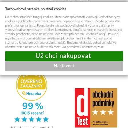
Nejlepší zákaznická podpora
Tato webová stránka používá cookies
Na těchto stránkách fungují cookies, které naše společnosti využívají. Jednotlivé typy
cookies a jejich dobu zpracování naleznete popsané níže v tabulce. Zvolte prosím Vámi
preferovanou variantu. Pokud byste nás potřebovali ohledně výkonu vašich práv
v souvislosti se zpracováním cookies kontaktovat, obraťte se prosím na společnost, jejíž
stránky procházíte, nebo na našeho Pověřence pro ochranu osobních údajů. Pokud si
myslíte, že s osobními údaji nenakládáme, jak bychom měli, máte možnost podat
RYCHLE ODESÍLÁME
stížnost u Úřadu pro ochranu osobních údajů. Budeme však rádi, pokud se nejdříve
Odesíláme v den objednávky
obrátíte přímo na nás a budeme tak moct Váš požadavek obratem vyřešit.
Nastavení