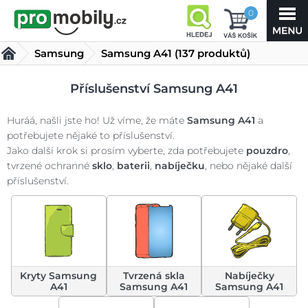
0
Samsung
Samsung A41
(137 produktů)
Příslušenství Samsung A41
Huráá, našli jste ho! Už víme, že máte
Samsung A41
a
potřebujete nějaké to příslušenství.
Jako další krok si prosím vyberte, zda potřebujete
pouzdro
,
tvrzené ochranné
sklo
,
baterii
,
nabíječku
, nebo nějaké další
příslušenství.
Kryty Samsung
Tvrzená skla
Nabíječky
A41
Samsung A41
Samsung A41