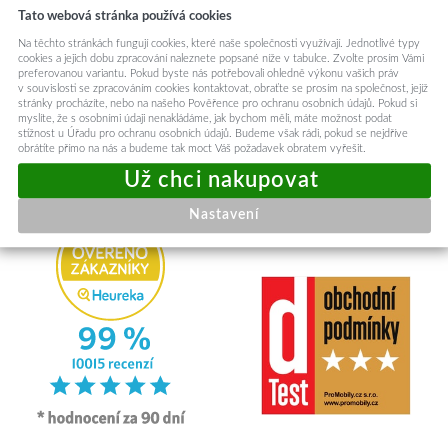
Tato webová stránka používá cookies
Na těchto stránkách fungují cookies, které naše společnosti využívají. Jednotlivé typy
cookies a jejich dobu zpracování naleznete popsané níže v tabulce. Zvolte prosím Vámi
preferovanou variantu. Pokud byste nás potřebovali ohledně výkonu vašich práv
v souvislosti se zpracováním cookies kontaktovat, obraťte se prosím na společnost, jejíž
stránky procházíte, nebo na našeho Pověřence pro ochranu osobních údajů. Pokud si
RYCHLE ODESÍLÁME
myslíte, že s osobními údaji nenakládáme, jak bychom měli, máte možnost podat
Odesíláme v den objednávky
stížnost u Úřadu pro ochranu osobních údajů. Budeme však rádi, pokud se nejdříve
obrátíte přímo na nás a budeme tak moct Váš požadavek obratem vyřešit.
Nastavení