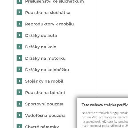
Příslušenství ke sluchátkům
Pouzdra na sluchátka
Reproduktory k mobilu
Držáky do auta
Držáky na kolo
Držáky na motorku
Držáky na koloběžku
Stojánky na mobil
Pouzdra na běhání
Sportovní pouzdra
Tato webová stránka použív
Na těchto stránkách fungují cookie
Vodotěsná pouzdra
prosím Vámi preferovanou variantu
na společnost, jejíž stránky proch
máte možnost podat stížnost u Úř
Chytré náramky