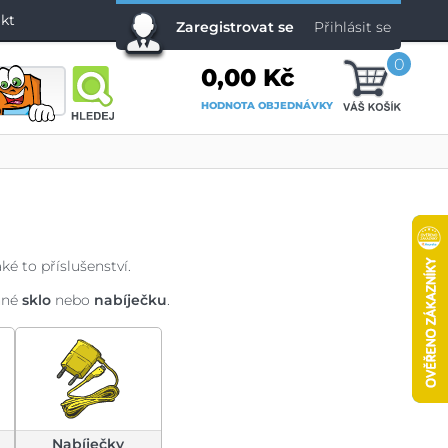
kt
Zaregistrovat se
Přihlásit se
0
0,00 Kč
HODNOTA OBJEDNÁVKY
ké to příslušenství.
nné
sklo
nebo
nabíječku
.
Nabíječky