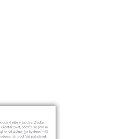
 popsané níže v tabulce. Zvolte
s kontaktovat, obraťte se prosím
aji nenakládáme, jak bychom měli,
a budeme tak moct Váš požadavek