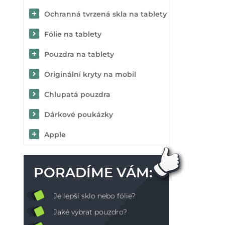
Ochranná tvrzená skla na tablety
Fólie na tablety
Pouzdra na tablety
Originální kryty na mobil
Chlupatá pouzdra
Dárkové poukázky
Apple
PORADÍME VÁM:
Je lepší sklo nebo fólie?
Jaké vybrat pouzdro?