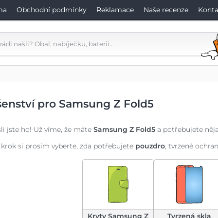
ma
Obchodní podmínky
Reklamace
Naše recenze
Konta
šenství pro Samsung Z Fold5
li jste ho! Už víme, že máte
Samsung Z Fold5
a potřebujete něja
 krok si prosím vyberte, zda potřebujete
pouzdro
, tvrzené ochra
Kryty Samsung Z
Tvrzená skla