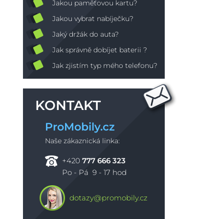
Jakou paměťovou kartu?
Jakou vybrat nabíječku?
Jaký držák do auta?
Jak správně dobíjet baterii ?
Jak zjistím typ mého telefonu?
KONTAKT
ProMobily.cz
Naše zákaznická linka:
+420
777 666 323
Po - Pá 9 - 17 hod
dotazy@promobily.cz