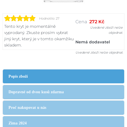
Hodnotilo: 27
Cena
272 Kč
Tento kryt je momentálně
Uvedené zboží nelze
vyprodaný. Zkuste prosím vybrat
objednat.
jiný kryt, který je v tomto okamžiku
Nemá dodavatel
skladem.
Uvedené zboží nelze objednat.
Popis zboží
Dopravné od dvou kusů zdarma
Proč nakupovat u nás
Zima 2024