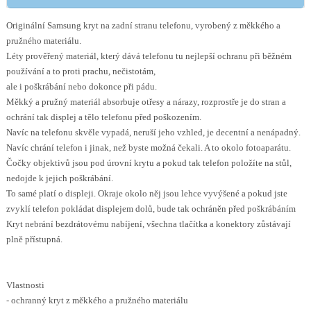
Originální Samsung kryt na zadní stranu telefonu, vyrobený z měkkého a
pružného materiálu.
Léty prověřený materiál, který dává telefonu tu nejlepší ochranu při běžném
používání a to proti prachu, nečistotám,
ale i poškrábání nebo dokonce při pádu.
Měkký a pružný materiál absorbuje otřesy a nárazy, rozprostře je do stran a
ochrání tak displej a tělo telefonu před poškozením.
Navíc na telefonu skvěle vypadá, neruší jeho vzhled, je decentní a nenápadný.
Navíc chrání telefon i jinak, než byste možná čekali. A to okolo fotoaparátu.
Čočky objektivů jsou pod úrovní krytu a pokud tak telefon položíte na stůl,
nedojde k jejich poškrábání.
To samé platí o displeji. Okraje okolo něj jsou lehce vyvýšené a pokud jste
zvyklí telefon pokládat displejem dolů, bude tak ochráněn před poškrábáním
Kryt nebrání bezdrátovému nabíjení, všechna tlačítka a konektory zůstávají
plně přístupná.
Vlastnosti
- ochranný kryt z měkkého a pružného materiálu