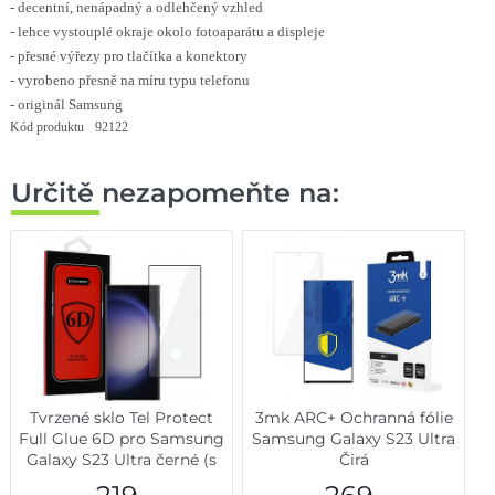
- decentní, nenápadný a odlehčený vzhled
- lehce vystouplé okraje okolo fotoaparátu a displeje
- přesné výřezy pro tlačítka a konektory
- vyrobeno přesně na míru typu telefonu
- originál Samsung
Kód produktu
92122
Určitě nezapomeňte na:
Tvrzené sklo Tel Protect
3mk ARC+ Ochranná fólie
Full Glue 6D pro Samsung
Samsung Galaxy S23 Ultra
Galaxy S23 Ultra černé (s
Čirá
otvorem pro skener)