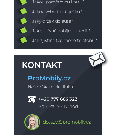
Jakou paměťovou kartu?
Jakou vybrat nabíječku?
Jaký držák do auta?
Jak správně dobíjet baterii ?
Jak zjistím typ mého telefonu?
KONTAKT
ProMobily.cz
Naše zákaznická linka:
+420
777 666 323
Po - Pá 9 - 17 hod
dotazy@promobily.cz