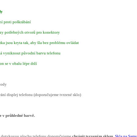
dy
ní proti poškrábání
zy potřebných otvorů pro konektory
ítka jsou kryta tak, aby šla bez problému ovládat
á vyniknout původní barvu telefonu
fon se v obalu lépe drží
hody
rání displej telefonu (doporučujeme tvrzené sklo)
je v průhledné barvě.
í dotykovou plochu telefonu doporučujeme
chránit tvrzeným sklem
.
Skla na Sams