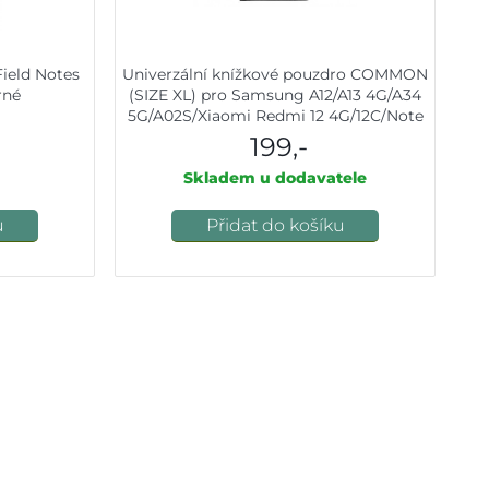
Field Notes
Univerzální knížkové pouzdro COMMON
rné
(SIZE XL) pro Samsung A12/A13 4G/A34
5G/A02S/Xiaomi Redmi 12 4G/12C/Note
12 4G/12 Pro 5G/Oppo A53S/A72/A92
199,-
black
Skladem u dodavatele
u
Přidat do košíku