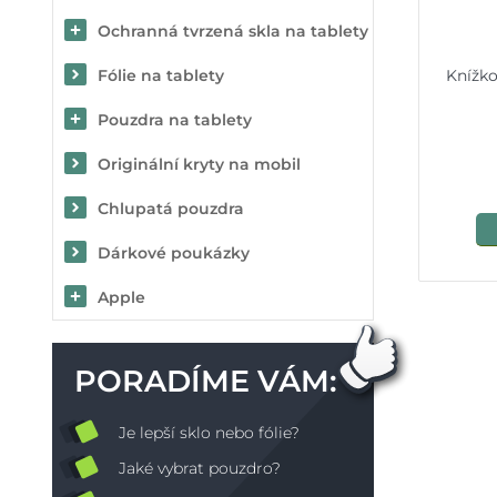
Ochranná tvrzená skla na tablety
Knížk
Fólie na tablety
Pouzdra na tablety
Originální kryty na mobil
Chlupatá pouzdra
Dárkové poukázky
Apple
PORADÍME VÁM:
Je lepší sklo nebo fólie?
Jaké vybrat pouzdro?