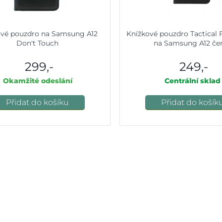
ové pouzdro na Samsung A12
Knížkové pouzdro Tactical 
Don't Touch
na Samsung A12 če
299,-
249,-
Okamžité odeslání
Centrální sklad
Přidat do košíku
Přidat do košík