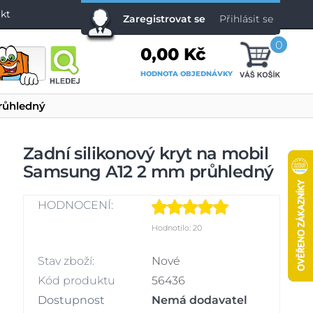
kt
Zaregistrovat se
Přihlásit se
0
0,00 Kč
HODNOTA OBJEDNÁVKY
růhledný
Zadní silikonový kryt na mobil
Samsung A12 2 mm průhledný
HODNOCENÍ:
Hodnotilo: 20
Stav zboží:
Nové
Kód produktu
56436
Dostupnost
Nemá dodavatel