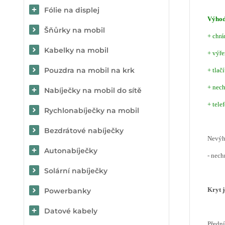
Fólie na displej
Výho
Šňůrky na mobil
+ chrá
Kabelky na mobil
+ výře
Pouzdra na mobil na krk
+ tlač
+ nech
Nabíječky na mobil do sítě
+ tele
Rychlonabíječky na mobil
Bezdrátové nabíječky
Nevý
Autonabíječky
- nech
Solární nabíječky
Kryt 
Powerbanky
Datové kabely
Předn