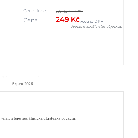
Cena jinde:
329 Kč
včetně DPH
249 Kč
Cena
včetně DPH
Uvedené zboží nelze objednat.
Srpen 2026
 telefon lépe než klasická ultratenká pouzdra.