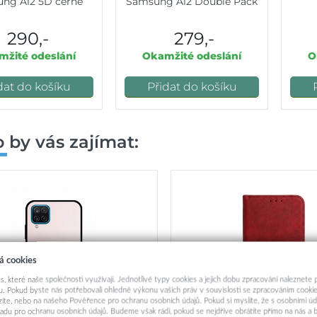
ng A12 5D černé
Samsung A12 Double Pack
290,-
279,-
žité odeslání
Okamžité odeslání
O
dat do košíku
Přidat do košíku
 by vás zajímat:
á cookies
s, které naše společnosti využívají. Jednotlivé typy cookies a jejich dobu zpracování naleznete
. Pokud byste nás potřebovali ohledně výkonu vašich práv v souvislosti se zpracováním cookie
ázíte, nebo na našeho Pověřence pro ochranu osobních údajů. Pokud si myslíte, že s osobními úd
adu pro ochranu osobních údajů. Budeme však rádi, pokud se nejdříve obrátíte přímo na nás 