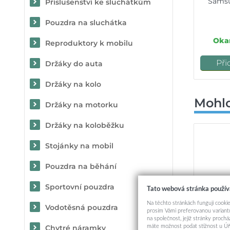
Samsu
Příslušenství ke sluchátkům
Pouzdra na sluchátka
Okam
Reproduktory k mobilu
Při
Držáky do auta
Držáky na kolo
Mohlo
Držáky na motorku
Držáky na koloběžku
Stojánky na mobil
Pouzdra na běhání
Sportovní pouzdra
Tato webová stránka použív
Na těchto stránkách fungují cookie
Vodotěsná pouzdra
prosím Vámi preferovanou variantu
na společnost, jejíž stránky proch
máte možnost podat stížnost u Úř
Chytré náramky