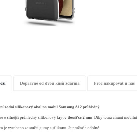
oží
Dopravné od dvou kusů zdarma
Proč nakupovat u nás
tní zadní silikonový obal na mobil Samsung A12
průhledný.
se o silnější průhledný silikonový kryt
o tloušťce 2 mm
. Díky tomu chrání mobilní
o je vyrobeno ze směsi gumy a silikonu. Je pružné a odolné.