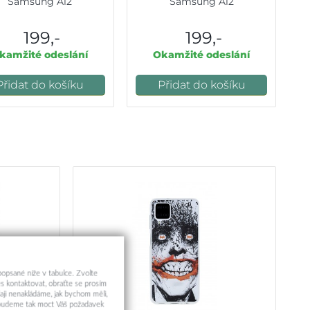
Samsung A12
Samsung A12
199,-
199,-
kamžité odeslání
Okamžité odeslání
Přidat do košíku
Přidat do košíku
 popsané níže v tabulce. Zvolte
s kontaktovat, obraťte se prosím
aji nenakládáme, jak bychom měli,
a budeme tak moct Váš požadavek