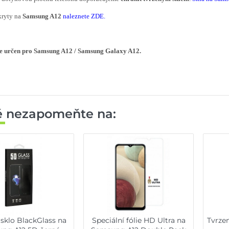
kryty na
Samsung A12
naleznete ZDE
.
je určen pro Samsung A12 / Samsung Galaxy A12.
ě nezapomeňte na:
 sklo BlackGlass na
Speciální fólie HD Ultra na
Tvrze