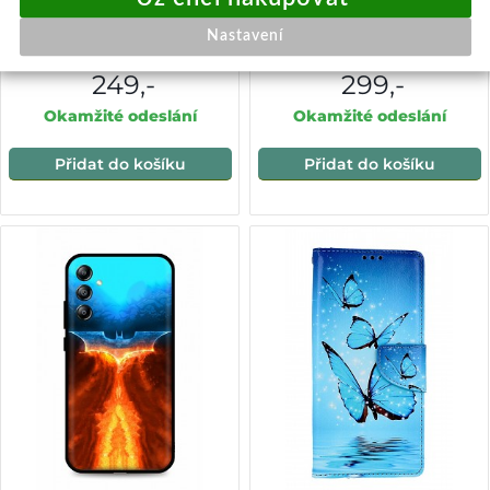
Zadní kryt DARK na
Knížkové pouzdro na
Samsung A14 5G Monkey
Samsung A14 zlaté
Nastavení
Gangster
249,-
299,-
Okamžité odeslání
Okamžité odeslání
Přidat do košíku
Přidat do košíku