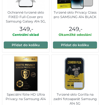
Ochranné tvrzené sklo
Tvrzené sklo Privacy Glass
FIXED Full-Cover pro
pro SAMSUNG A14 BLACK
Samsung Galaxy A14 5G,
lepení přes celý displej,
349,-
249,-
černé
Centrální sklad
Okamžité odeslání
Přidat do košíku
Přidat do košíku
Speciální fólie HD Ultra
Tvrzené sklo Gorilla na
Privacy na Samsung A14
zadní fotoaparát Samsung
A14 5G