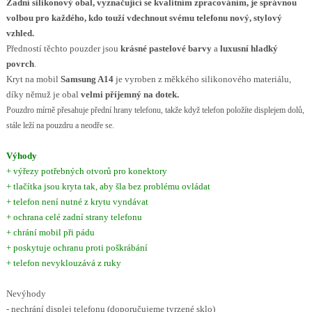
Zadní silikonový obal, vyznačující se kvalitním zpracováním, je správnou
volbou pro každého, kdo touží vdechnout svému telefonu nový, stylový
vzhled.
Předností těchto pouzder jsou
krásné pastelové barvy
a
luxusní hladký
povrch
.
Kryt na mobil
Samsung A14
je vyroben z měkkého silikonového materiálu,
díky němuž je obal
velmi příjemný na dotek.
Pouzdro mírně přesahuje přední hrany telefonu, takže když telefon položíte displejem dolů,
stále leží na pouzdru a neodře se.
Výhody
+ výřezy potřebných otvorů pro konektory
+ tlačítka jsou kryta tak, aby šla bez problému ovládat
+ telefon není nutné z krytu vyndávat
+ ochrana celé zadní strany telefonu
+ chrání mobil při pádu
+ poskytuje ochranu proti poškrábání
+ telefon nevyklouzává z ruky
Nevýhody
- nechrání displej telefonu (doporučujeme tvrzené sklo)