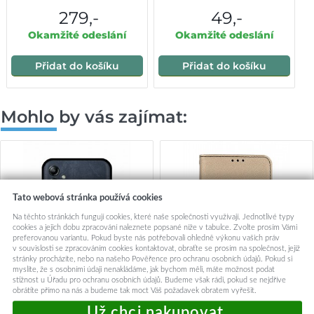
279,-
49,-
Okamžité odeslání
Okamžité odeslání
Přidat do košíku
Přidat do košíku
Mohlo by vás zajímat:
Tato webová stránka používá cookies
Na těchto stránkách fungují cookies, které naše společnosti využívají. Jednotlivé typy
cookies a jejich dobu zpracování naleznete popsané níže v tabulce. Zvolte prosím Vámi
preferovanou variantu. Pokud byste nás potřebovali ohledně výkonu vašich práv
v souvislosti se zpracováním cookies kontaktovat, obraťte se prosím na společnost, jejíž
stránky procházíte, nebo na našeho Pověřence pro ochranu osobních údajů. Pokud si
myslíte, že s osobními údaji nenakládáme, jak bychom měli, máte možnost podat
stížnost u Úřadu pro ochranu osobních údajů. Budeme však rádi, pokud se nejdříve
obrátíte přímo na nás a budeme tak moct Váš požadavek obratem vyřešit.