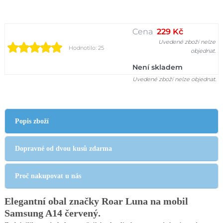
Cena
229 Kč
Uvedené zboží nelze
Hodnotilo: 25
objednat.
Není skladem
Uvedené zboží nelze objednat.
Popis zboží
Dopravné od dvou kusů zdarma
Proč nakupovat u nás
Elegantní obal značky Roar Luna na mobil
Samsung A14 červený
.