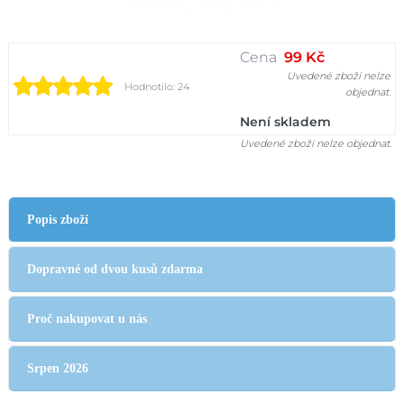
Cena
99 Kč
Uvedené zboží nelze
Hodnotilo: 24
objednat.
Není skladem
Uvedené zboží nelze objednat.
Popis zboží
Dopravné od dvou kusů zdarma
Proč nakupovat u nás
Srpen 2026