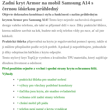
Zadní kryt Armor na mobil Samsung A14 s
černou šňůrkou průhledný
Objevte dokonalou kombinaci stylu a funkčnosti s naším průhledným
krytem Armor pro Samsung A14!
Tento kryt nejenže zachovává elegantní
design vašeho telefonu, ale také se příjemně drží v ruce. Díky praktické šňůrce,
kterou můžete zavěsit na krk, budete mít svůj telefon vždy po ruce, ať už jste
kdekoli.
Praktická šňůrka
připevněná na krytu je regulovatelná pomocí spony, takže si
ji můžete přizpůsobit podle svých potřeb. A pokud ji nepotřebujete, jednoduše
ji díky odepínacím háčkům z krytu odpojíte.
Tento stylový kryt TopQ je vyroben z kvalitního TPU materiálu, který zajišťuje
dlouhou životnost a odolnost.
Před použitím sejměte z vrchní i spodní strany krytu ochrannou fólii.
Výhody
+ praktická šňůrka pro snadné nošení
+ výřezy pro všechny potřebné konektory
+ tlačítka jsou kryta, ale snadno ovladatelná
+ ochrana celé zadní strany telefonu
+ chrání mobil při pádu
+ telefon není nutné z krytu vyndávat