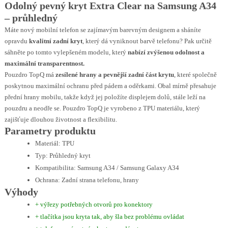
Odolný pevný kryt Extra Clear na Samsung A34
– průhledný
Máte nový mobilní telefon se zajímavým barevným designem a sháníte
opravdu
kvalitní zadní kryt
, který dá vyniknout barvě telefonu? Pak určitě
sáhněte po tomto vylepšeném modelu, který
nabízí zvýšenou odolnost a
maximální transparentnost.
Pouzdro TopQ má
zesílené hrany a pevnější zadní část krytu
, které společně
poskytnou maximální ochranu před pádem a oděrkami. Obal mírně přesahuje
přední hrany mobilu, takže když jej položíte displejem dolů, stále leží na
pouzdru a neodře se. Pouzdro TopQ je vyrobeno z TPU materiálu, který
zajišťuje dlouhou životnost a flexibilitu.
Parametry produktu
Materiál: TPU
Typ: Průhledný kryt
Kompatibilita: Samsung A34 / Samsung Galaxy A34
Ochrana: Zadní strana telefonu, hrany
Výhody
+ výřezy potřebných otvorů pro konektory
+ tlačítka jsou kryta tak, aby šla bez problému ovládat