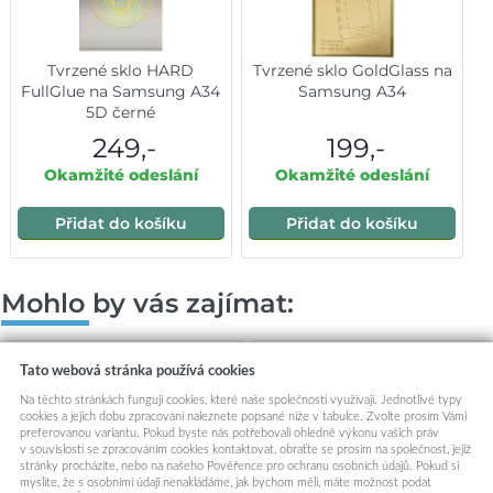
Tvrzené sklo HARD
Tvrzené sklo GoldGlass na
FullGlue na Samsung A34
Samsung A34
5D černé
249,-
199,-
Okamžité odeslání
Okamžité odeslání
Přidat do košíku
Přidat do košíku
Mohlo by vás zajímat:
Tato webová stránka používá cookies
Na těchto stránkách fungují cookies, které naše společnosti využívají. Jednotlivé typy
cookies a jejich dobu zpracování naleznete popsané níže v tabulce. Zvolte prosím Vámi
preferovanou variantu. Pokud byste nás potřebovali ohledně výkonu vašich práv
v souvislosti se zpracováním cookies kontaktovat, obraťte se prosím na společnost, jejíž
stránky procházíte, nebo na našeho Pověřence pro ochranu osobních údajů. Pokud si
myslíte, že s osobními údaji nenakládáme, jak bychom měli, máte možnost podat