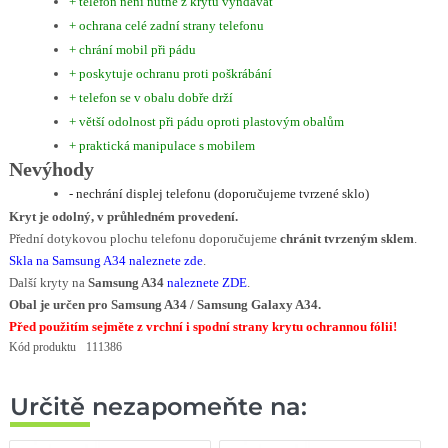
+ telefon není nutné z krytu vyndávat
+ ochrana celé zadní strany telefonu
+ chrání mobil při pádu
+ poskytuje ochranu proti poškrábání
+ telefon se v obalu dobře drží
+ větší odolnost při pádu oproti plastovým obalům
+ praktická manipulace s mobilem
Nevýhody
- nechrání displej telefonu (doporučujeme tvrzené sklo)
Kryt je odolný, v průhledném provedení.
Přední dotykovou plochu telefonu doporučujeme
chránit tvrzeným sklem
.
Skla na Samsung A34 naleznete zde
.
Další kryty na
Samsung A34
naleznete ZDE
.
Obal je určen pro Samsung A34 / Samsung Galaxy A34.
Před použitím sejměte z vrchní i spodní strany krytu ochrannou fólii!
Kód produktu
111386
Určitě nezapomeňte na: