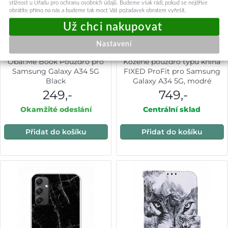
stížnost u Úřadu pro ochranu osobních údajů. Budeme však rádi, pokud se nejdříve
obrátíte přímo na nás a budeme tak moct Váš požadavek obratem vyřešit.
Nastavení
Obal:Me Book Pouzdro pro
Kožené pouzdro typu kniha
Samsung Galaxy A34 5G
FIXED ProFit pro Samsung
Black
Galaxy A34 5G, modré
249,-
749,-
Okamžité odeslání
Centrální sklad
Přidat do košíku
Přidat do košíku