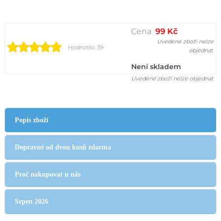
Cena
99 Kč
Uvedené zboží nelze
Hodnotilo: 39
objednat.
Není skladem
Uvedené zboží nelze objednat.
Popis zboží
Dopravné od dvou kusů zdarma
Proč nakupovat u nás
Srpen 2026