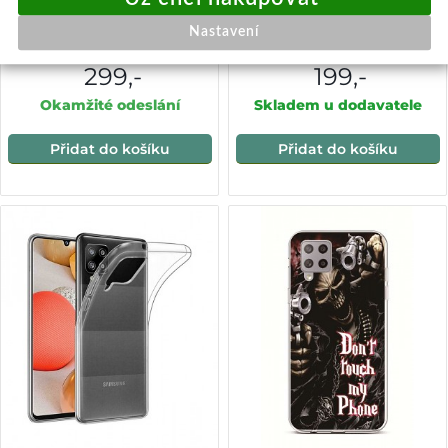
Knížkové pouzdro na
Brilantní průhledné pouzdro
Samsung A42 Don't Touch
pro Samsung Galaxy A42 5G
Nastavení
Purple
299,-
199,-
Okamžité odeslání
Skladem u dodavatele
Přidat do košíku
Přidat do košíku