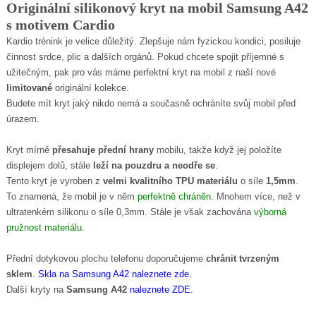
Originální silikonový kryt na mobil Samsung A42
s motivem Cardio
Kardio trénink je velice důležitý. Zlepšuje nám fyzickou kondici, posiluje
činnost srdce, plic a dalších orgánů. Pokud chcete spojit příjemné s
užitečným, pak pro vás máme perfektní kryt na mobil z naší nové
limitované
originální kolekce.
Budete mít kryt jaký nikdo nemá a současně ochráníte svůj mobil před
úrazem.
Kryt mírně
přesahuje přední hrany
mobilu, takže když jej položíte
displejem dolů, stále
leží na pouzdru a neodře se
.
Tento kryt je vyroben z
velmi kvalitního TPU materiálu
o síle
1,5mm
.
To znamená, že mobil je v něm
perfektně chráněn
. Mnohem více, než v
ultratenkém silikonu o síle 0,3mm. Stále je však zachována
výborná
pružnost materiálu
.
Přední dotykovou plochu telefonu doporučujeme
chránit tvrzeným
sklem
.
Skla na Samsung A42 naleznete zde
.
Další kryty na
Samsung A42
naleznete ZDE
.