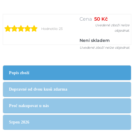
Cena
50 Kč
Uvedené zboží nelze
Hodnotilo: 23
objednat.
Není skladem
Uvedené zboží nelze objednat.
Popis zboží
Dopravné od dvou kusů zdarma
Proč nakupovat u nás
Srpen 2026