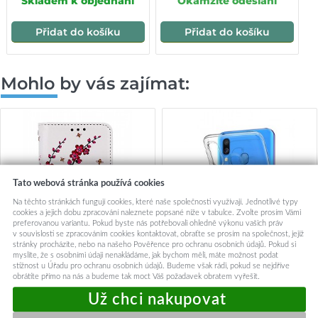
Skladem k objednání
Okamžité odeslání
Přidat do košíku
Přidat do košíku
Mohlo by vás zajímat:
Tato webová stránka používá cookies
Na těchto stránkách fungují cookies, které naše společnosti využívají. Jednotlivé typy
cookies a jejich dobu zpracování naleznete popsané níže v tabulce. Zvolte prosím Vámi
preferovanou variantu. Pokud byste nás potřebovali ohledně výkonu vašich práv
v souvislosti se zpracováním cookies kontaktovat, obraťte se prosím na společnost, jejíž
stránky procházíte, nebo na našeho Pověřence pro ochranu osobních údajů. Pokud si
myslíte, že s osobními údaji nenakládáme, jak bychom měli, máte možnost podat
stížnost u Úřadu pro ochranu osobních údajů. Budeme však rádi, pokud se nejdříve
obrátíte přímo na nás a budeme tak moct Váš požadavek obratem vyřešit.
Knížkové pouzdro na
Ultratenký silikonový kryt na
Samsung A40 Kytičky
Samsung A40 0,5 mm