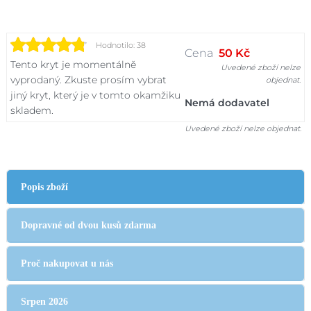
Hodnotilo: 38
Cena
50 Kč
Tento kryt je momentálně
Uvedené zboží nelze
vyprodaný. Zkuste prosím vybrat
objednat.
jiný kryt, který je v tomto okamžiku
Nemá dodavatel
skladem.
Uvedené zboží nelze objednat.
Popis zboží
Dopravné od dvou kusů zdarma
Proč nakupovat u nás
Srpen 2026