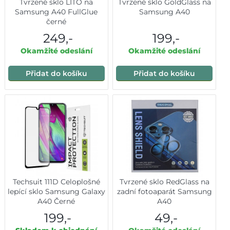
Tvrzené sklo LITO na
Tvrzené sklo GoldGlass na
Samsung A40 FullGlue
Samsung A40
černé
249,-
199,-
Okamžité odeslání
Okamžité odeslání
Přidat do košíku
Přidat do košíku
Techsuit 111D Celoplošné
Tvrzené sklo RedGlass na
lepící sklo Samsung Galaxy
zadní fotoaparát Samsung
A40 Černé
A40
199,-
49,-