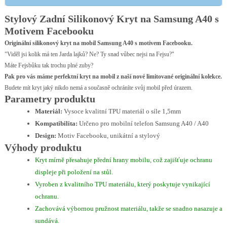
Stylový Zadní Silikonový Kryt na Samsung A40 s
Motivem Facebooku
Originální silikonový kryt na mobil Samsung A40 s motivem Facebooku.
"Viděl jsi kolik má ten Jarda lajků? Ne? Ty snad vůbec nejsi na Fejsu?"
Máte Fejsbůku tak trochu plné zuby?
Pak pro vás máme perfektní kryt na mobil z naší nové limitované originální kolekce.
Budete mít kryt jaký nikdo nemá a současně ochráníte svůj mobil před úrazem.
Parametry produktu
Materiál:
Vysoce kvalitní TPU materiál o síle 1,5mm
Kompatibilita:
Určeno pro mobilní telefon Samsung A40 / A40
Design:
Motiv Facebooku, unikátní a stylový
Výhody produktu
Kryt mírně přesahuje přední hrany mobilu, což zajišťuje ochranu
displeje při položení na stůl.
Vyroben z kvalitního TPU materiálu, který poskytuje vynikající
ochranu.
Zachovává výbornou pružnost materiálu, takže se snadno nasazuje a
sundává.