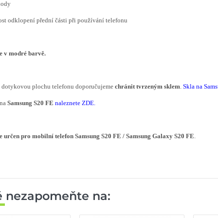
hody
ost odklopení přední části při používání telefonu
je v modré barvě.
í dotykovou plochu telefonu doporučujeme
chránit tvrzeným sklem
.
Skla na Sams
 na
Samsung
S20 FE
naleznete ZDE
.
e určen pro mobilní telefon
Samsung
S20 FE
/ Samsung Galaxy
S20 FE
.
ě nezapomeňte na: