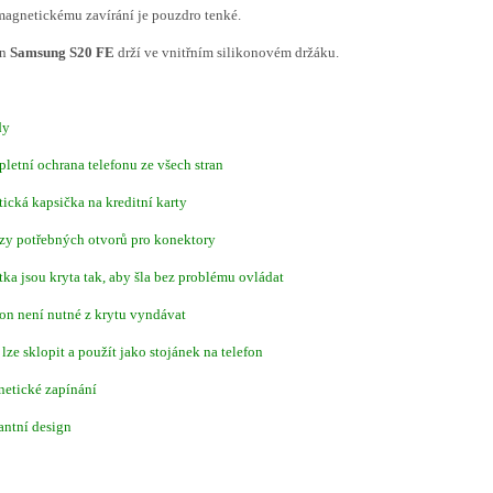
agnetickému zavírání je pouzdro tenké.
on
Samsung S20 FE
drží ve vnitřním silikonovém držáku.
dy
letní ochrana telefonu ze všech stran
tická kapsička na kreditní karty
zy potřebných otvorů pro konektory
ítka jsou kryta tak, aby šla bez problému ovládat
fon není nutné z krytu vyndávat
 lze sklopit a použít jako stojánek na telefon
netické zapínání
antní design