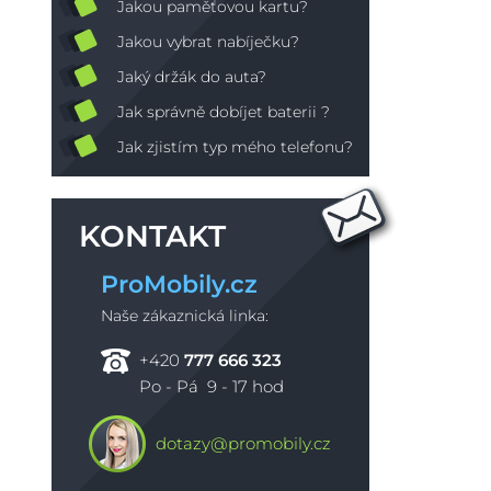
Jakou paměťovou kartu?
Jakou vybrat nabíječku?
Jaký držák do auta?
Jak správně dobíjet baterii ?
Jak zjistím typ mého telefonu?
KONTAKT
ProMobily.cz
Naše zákaznická linka:
+420
777 666 323
Po - Pá 9 - 17 hod
dotazy@promobily.cz