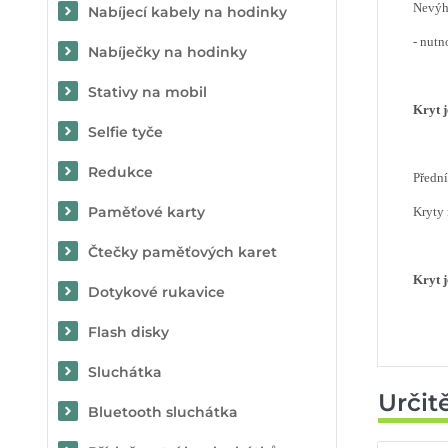
Nevý
Nabíjecí kabely na hodinky
- nutn
Nabíječky na hodinky
Stativy na mobil
Kryt 
Selfie tyče
Redukce
Předn
Paměťové karty
Kryty
Čtečky paměťových karet
Kryt j
Dotykové rukavice
Flash disky
Sluchátka
Určit
Bluetooth sluchátka