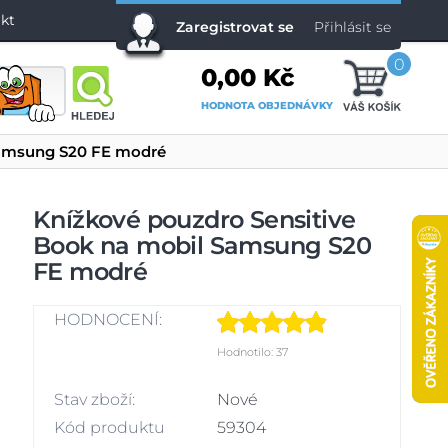
kt
Zaregistrovat se
Přihlásit se
0
0,00 Kč
HODNOTA OBJEDNÁVKY
Samsung S20 FE modré
Knížkové pouzdro Sensitive
Book na mobil Samsung S20
FE modré
HODNOCENÍ:
Hodnotilo: 37
Stav zboží:
Nové
Kód produktu
59304