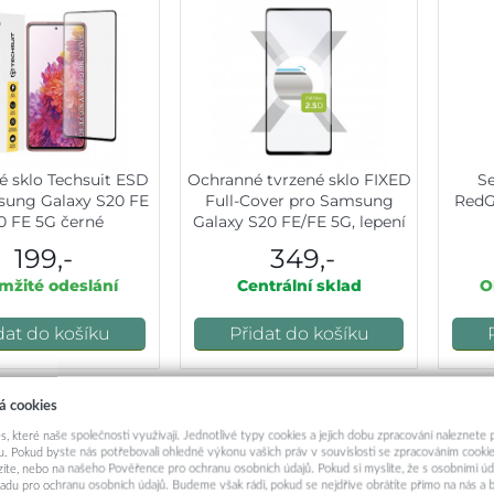
 sklo Techsuit ESD
Ochranné tvrzené sklo FIXED
Se
sung Galaxy S20 FE
Full-Cover pro Samsung
RedG
0 FE 5G černé
Galaxy S20 FE/FE 5G, lepení
přes celý displej, černé
199,-
349,-
žité odeslání
Centrální sklad
O
dat do košíku
Přidat do košíku
á cookies
 by vás zajímat:
s, které naše společnosti využívají. Jednotlivé typy cookies a jejich dobu zpracování naleznete
. Pokud byste nás potřebovali ohledně výkonu vašich práv v souvislosti se zpracováním cookie
ázíte, nebo na našeho Pověřence pro ochranu osobních údajů. Pokud si myslíte, že s osobními úd
adu pro ochranu osobních údajů. Budeme však rádi, pokud se nejdříve obrátíte přímo na nás 