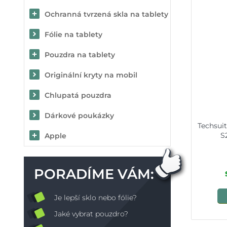
Ochranná tvrzená skla na tablety
Fólie na tablety
Pouzdra na tablety
Originální kryty na mobil
Chlupatá pouzdra
Dárkové poukázky
Techsui
S
Apple
PORADÍME VÁM:
Je lepší sklo nebo fólie?
Jaké vybrat pouzdro?