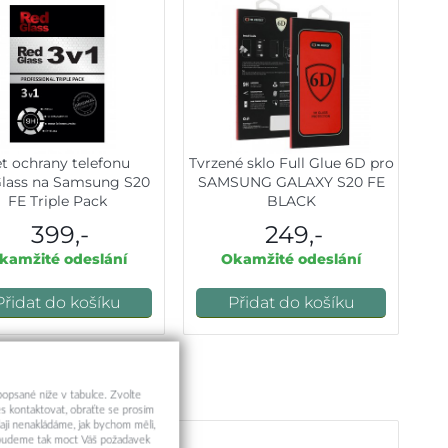
t ochrany telefonu
Tvrzené sklo Full Glue 6D pro
lass na Samsung S20
SAMSUNG GALAXY S20 FE
FE Triple Pack
BLACK
399,-
249,-
kamžité odeslání
Okamžité odeslání
Přidat do košíku
Přidat do košíku
 popsané níže v tabulce. Zvolte
s kontaktovat, obraťte se prosím
aji nenakládáme, jak bychom měli,
a budeme tak moct Váš požadavek