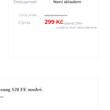
Dostupnost
Není skladem
Cena jinde:
449 Kč
včetně DPH
299 Kč
Cena
včetně DPH
Uvedené zboží nelze objednat.
msung S20 FE modré.
ou.