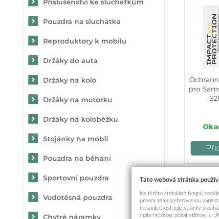
Příslušenství ke sluchátkům
Pouzdra na sluchátka
Reproduktory k mobilu
Držáky do auta
Ochranné
Držáky na kolo
pro Sam
S2
Držáky na motorku
Držáky na koloběžku
Okam
Stojánky na mobil
Při
Pouzdra na běhání
Sportovní pouzdra
Tato webová stránka použív
Mohlo
Na těchto stránkách fungují cookie
Vodotěsná pouzdra
prosím Vámi preferovanou variantu
na společnost, jejíž stránky proch
máte možnost podat stížnost u Úř
Chytré náramky