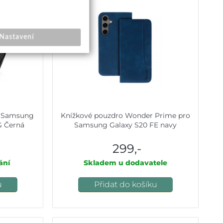
Nastavení
s Samsung
Knížkové pouzdro Wonder Prime pro
G Černá
Samsung Galaxy S20 FE navy
299,-
ání
Skladem u dodavatele
u
Přidat do košíku