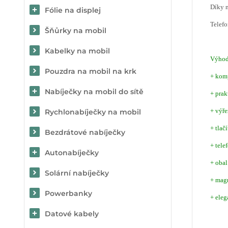
Díky m
Fólie na displej
Telef
Šňůrky na mobil
Kabelky na mobil
Výho
Pouzdra na mobil na krk
+ komp
Nabíječky na mobil do sítě
+ prak
+ výře
Rychlonabíječky na mobil
+ tlač
Bezdrátové nabíječky
+ tele
Autonabíječky
+ obal
Solární nabíječky
+ mag
Powerbanky
+ eleg
Datové kabely