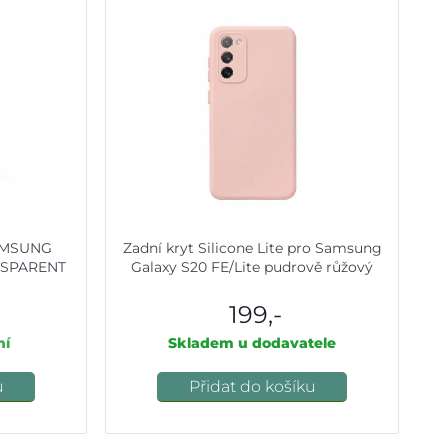
SAMSUNG
Zadní kryt Silicone Lite pro Samsung
NSPARENT
Galaxy S20 FE/Lite pudrově růžový
199,-
ní
Skladem u dodavatele
u
Přidat do košíku