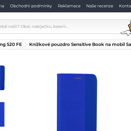
ma
Obchodní podmínky
Reklamace
Naše recenze
Konta
ng S20 FE
Knížkové pouzdro Sensitive Book na mobil 