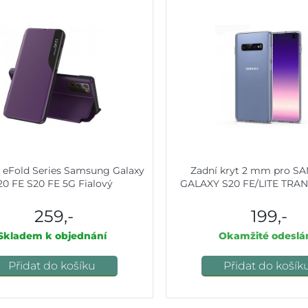
t eFold Series Samsung Galaxy
Zadní kryt 2 mm pro 
20 FE S20 FE 5G Fialový
GALAXY S20 FE/LITE TRA
259,-
199,-
Skladem k objednání
Okamžité odeslá
Přidat do košíku
Přidat do košík