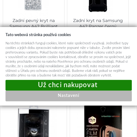
Zadní pevný kryt na
Zadní kryt na Samsung
Samsung A42 Brilliant
A42 Panzer černý
Transparent
Tato webová stránka používá cookies
199,-
99,-
Na těchto stránkách fungují cookies, které naše společnosti využívají. Jednotlivé typy
cookies a jejich dobu zpracování naleznete popsané níže v tabulce. Zvolte prosím Vámi
Skladem u dodavatele
Okamžité odeslání
preferovanou variantu. Pokud byste nás potřebovali ohledně výkonu vašich práv
v souvislosti se zpracováním cookies kontaktovat, obraťte se prosím na společnost, jejíž
stránky procházíte, nebo na našeho Pověřence pro ochranu osobních údajů. Pokud si
Přidat do košíku
Přidat do košíku
myslíte, že s osobními údaji nenakládáme, jak bychom měli, máte možnost podat
stížnost u Úřadu pro ochranu osobních údajů. Budeme však rádi, pokud se nejdříve
obrátíte přímo na nás a budeme tak moct Váš požadavek obratem vyřešit.
Mohlo by vás zajímat:
Nastavení