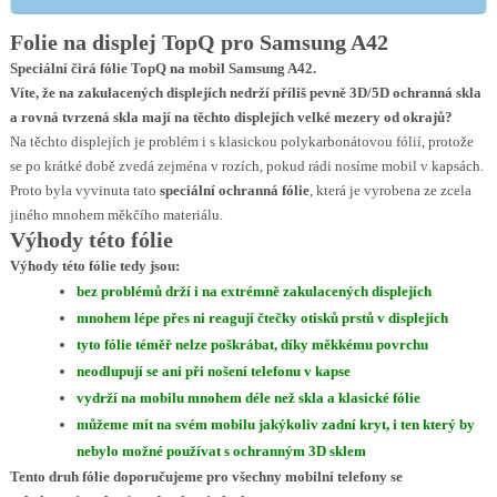
Folie na displej TopQ pro Samsung A42
Speciální čirá fólie TopQ na mobil Samsung A42.
Víte, že na zakulacených displejích nedrží příliš pevně 3D/5D ochranná skla
a rovná tvrzená skla mají na těchto displejích velké mezery od okrajů?
Na těchto displejích je problém i s klasickou polykarbonátovou fólií, protože
se po krátké době zvedá zejména v rozích, pokud rádi nosíme mobil v kapsách.
Proto byla vyvinuta tato
speciální ochranná fólie
, která je vyrobena ze zcela
jiného mnohem měkčího materiálu.
Výhody této fólie
Výhody této fólie tedy jsou:
bez problémů drží i na extrémně zakulacených displejích
mnohem lépe přes ni reagují čtečky otisků prstů v displejích
tyto fólie téměř nelze poškrábat, díky měkkému povrchu
neodlupují se ani při nošení telefonu v kapse
vydrží na mobilu mnohem déle než skla a klasické fólie
můžeme mít na svém mobilu jakýkoliv zadní kryt, i ten který by
nebylo možné používat s ochranným 3D sklem
Tento druh fólie doporučujeme pro všechny mobilní telefony se