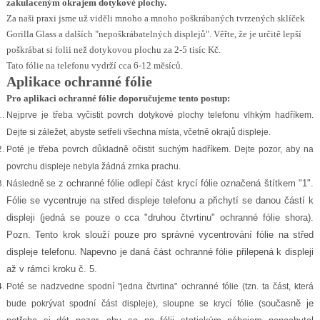
zakulaceným okrajem dotykové plochy.
Za naši praxi jsme už viděli mnoho a mnoho poškrábaných tvrzených sklíček
Gorilla Glass a dalších "nepoškrábatelných displejů". Věřte, že je určitě lepší
poškrábat si folii než dotykovou plochu za 2-5 tisíc Kč.
Tato fólie na telefonu vydrží cca 6-12 měsíců.
Aplikace ochranné fólie
Pro aplikaci ochranné fólie doporučujeme tento postup:
Nejprve je třeba vyčistit povrch dotykové plochy telefonu vlhkým hadříkem.
Dejte si záležet, abyste setřeli všechna místa, včetně okrajů displeje.
Poté je třeba povrch důkladně očistit suchým hadříkem. Dejte pozor, aby na
povrchu displeje nebyla žádná zrnka prachu.
z ochranné fólie
odlepí část krycí fólie označená štítkem "1".
Následně se
Fólie se vycentruje na střed displeje telefonu a přichytí se danou částí k
displeji (jedná se pouze o cca "druhou čtvrtinu" ochranné fólie shora).
Pozn. Tento krok slouží pouze pro správné vycentrování fólie na střed
displeje telefonu. Napevno je daná část ochranné fólie přilepená k displeji
až v rámci kroku č. 5.
Poté se nadzvedne spodní "jedna čtvrtina" ochranné fólie (tzn. ta část, která
oučasně je
bude pokrývat spodní část displeje), sloupne se krycí fólie (s