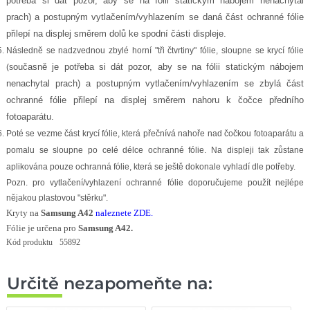
potřeba si dát pozor, aby se na fólii statickým nábojem nenachytal
prach)
a postupným vytlačením/vyhlazením se daná část ochranné fólie
přilepí na displej směrem dolů ke spodní části displeje.
Následně se nadzvednou zbylé horní "tři čtvrtiny" fólie,
sloupne se krycí fólie
oučasně je potřeba si dát pozor, aby se na fólii statickým nábojem
(s
nenachytal prach)
a postupným vytlačením/vyhlazením se zbylá část
ochranné fólie přilepí na displej směrem nahoru k čočce předního
fotoaparátu.
Poté se vezme část krycí fólie, která přečnívá nahoře nad čočkou fotoaparátu a
pomalu se sloupne po celé délce ochranné fólie. Na displeji tak zůstane
aplikována pouze ochranná fólie, která se ještě dokonale vyhladí dle potřeby.
Pozn. pro vytlačení/vyhlazení ochranné fólie doporučujeme použít nejlépe
nějakou plastovou "stěrku".
Kryty na
Samsung A42
naleznete ZDE
.
Fólie je určena pro
Samsung A42
.
Kód produktu
55892
Určitě nezapomeňte na: