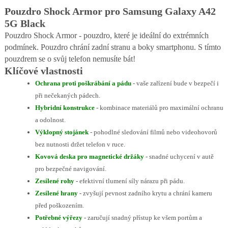
Pouzdro Shock Armor pro Samsung Galaxy A42
5G Black
Pouzdro Shock Armor - pouzdro, které je ideální do extrémních
podmínek. Pouzdro chrání zadní stranu a boky smartphonu. S tímto
pouzdrem se o svůj telefon nemusíte bát!
Klíčové vlastnosti
Ochrana proti poškrábání a pádu
- vaše zařízení bude v bezpečí i
při nečekaných pádech.
Hybridní konstrukce
- kombinace materiálů pro maximální ochranu
a odolnost.
Výklopný stojánek
- pohodlné sledování filmů nebo videohovorů
bez nutnosti držet telefon v ruce.
Kovová deska pro magnetické držáky
- snadné uchycení v autě
pro bezpečné navigování.
Zesílené rohy
- efektivní tlumení síly nárazu při pádu.
Zesílené hrany
- zvyšují pevnost zadního krytu a chrání kameru
před poškozením.
Potřebné výřezy
- zaručují snadný přístup ke všem portům a