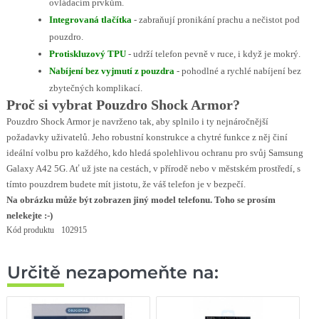
ovládacím prvkům.
Integrovaná tlačítka
- zabraňují pronikání prachu a nečistot pod
pouzdro.
Protiskluzový TPU
- udrží telefon pevně v ruce, i když je mokrý.
Nabíjení bez vyjmutí z pouzdra
- pohodlné a rychlé nabíjení bez
zbytečných komplikací.
Proč si vybrat Pouzdro Shock Armor?
Pouzdro Shock Armor je navrženo tak, aby splnilo i ty nejnáročnější
požadavky uživatelů. Jeho robustní konstrukce a chytré funkce z něj činí
ideální volbu pro každého, kdo hledá spolehlivou ochranu pro svůj Samsung
Galaxy A42 5G. Ať už jste na cestách, v přírodě nebo v městském prostředí, s
tímto pouzdrem budete mít jistotu, že váš telefon je v bezpečí.
Na obrázku může být zobrazen jiný model telefonu. Toho se prosím
nelekejte :-)
Kód produktu
102915
Určitě nezapomeňte na: