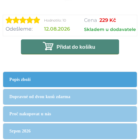
Cena
229 Kč
Hodnotilo: 10
Odešleme:
12.08.2026
Skladem u dodavatele
Přidat do košíku
Popis zboží
Dopravné od dvou kusů zdarma
Proč nakupovat u nás
Srpen 2026