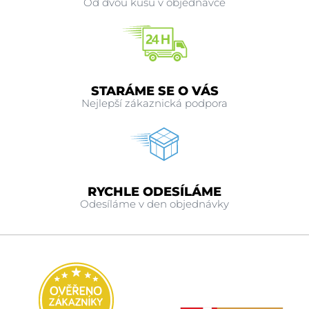
Od dvou kusů v objednávce
STARÁME SE O VÁS
Nejlepší zákaznická podpora
RYCHLE ODESÍLÁME
Odesíláme v den objednávky