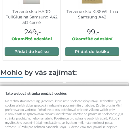
Tvrzené sklo HARD
Tvrzené sklo KISSWILL na
FullGlue na Samsung A42
Samsung A42
5D černé
249,-
99,-
Okamžité odeslání
Okamžité odeslání
Přidat do košíku
Přidat do košíku
Mohlo by vás zajímat:
Tato webová stránka používá cookies
Na těchto stránkách fungují cookies, které naše společnosti využívají. Jednotlivé typy
cookies a jejich dobu zpracování naleznete popsané níže v tabulce. Zvolte prosím Vámi
preferovanou variantu. Pokud byste nás potřebovali ohledně výkonu vašich práv
v souvislosti se zpracováním cookies kontaktovat, obraťte se prosím na společnost, jejíž
stránky procházíte, nebo na našeho Pověřence pro ochranu osobních údajů. Pokud si
myslíte, že s osobními údaji nenakládáme, jak bychom měli, máte možnost podat
stížnost u Úřadu pro ochranu osobních údajů. Budeme však rádi, pokud se nejdříve