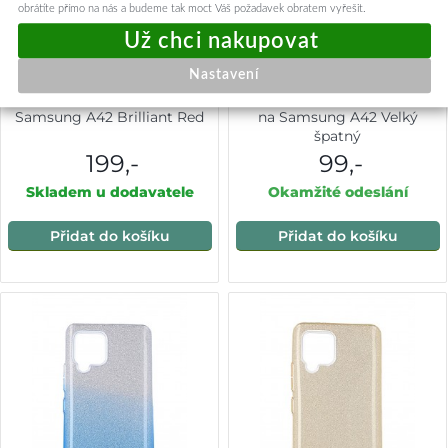
obrátíte přímo na nás a budeme tak moct Váš požadavek obratem vyřešit.
Nastavení
Zadní pevný kryt na
Zadní silikonový kryt DARK
Samsung A42 Brilliant Red
na Samsung A42 Velký
špatný
199,-
99,-
Skladem u dodavatele
Okamžité odeslání
Přidat do košíku
Přidat do košíku