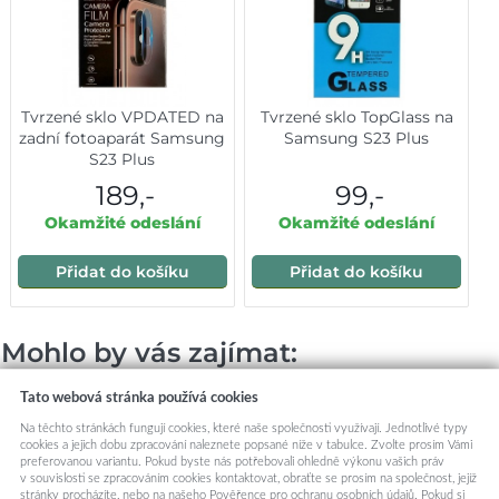
Tvrzené sklo VPDATED na
Tvrzené sklo TopGlass na
zadní fotoaparát Samsung
Samsung S23 Plus
S23 Plus
189,-
99,-
Okamžité odeslání
Okamžité odeslání
Přidat do košíku
Přidat do košíku
Mohlo by vás zajímat:
Tato webová stránka používá cookies
Na těchto stránkách fungují cookies, které naše společnosti využívají. Jednotlivé typy
cookies a jejich dobu zpracování naleznete popsané níže v tabulce. Zvolte prosím Vámi
preferovanou variantu. Pokud byste nás potřebovali ohledně výkonu vašich práv
v souvislosti se zpracováním cookies kontaktovat, obraťte se prosím na společnost, jejíž
stránky procházíte, nebo na našeho Pověřence pro ochranu osobních údajů. Pokud si