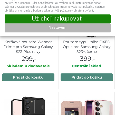
myslíte, že s osobními údaji nenakládáme, jak bychom měli, máte možnost podat
stížnost u Úřadu pro ochranu osobních údajů. Budeme však rádi, pokud se nejdříve
obrátíte přímo na nás a budeme tak moct Váš požadavek obratem vyřešit.
Nastavení
Knížkové pouzdro Wonder
Pouzdro typu kniha FIXED
Prime pro Samsung Galaxy
Opus pro Samsung Galaxy
S23 Plus navy
S23+, černé
299,-
399,-
Skladem u dodavatele
Centrální sklad
Přidat do košíku
Přidat do košíku