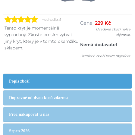
Hodnotilo: 5
Cena
229 Kč
Tento kryt je momentálně
Uvedené zboží nelze
vyprodaný. Zkuste prosím vybrat
objednat.
jiný kryt, který je v tomto okamžiku
Nemá dodavatel
skladem.
Uvedené zboží nelze objednat.
Popis zboží
Dopravné od dvou kusů zdarma
Proč nakupovat u nás
Srpen 2026