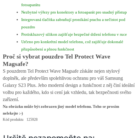
fotoaparátu
Nezbytné výřezy pro konektory a fotoaparát pro snadný přístup
Integrovaná tlačítka zabraňují pronikání prachu a nečistot pod
pouzdro
Protiskluzový silikon zajišťuje bezpečné držení telefonu v ruce
Určeno pro konkrétní model telefonu, což zajišťuje dokonalé
přizpůsobení a plnou funkčnost
Proč si vybrat pouzdro Tel Protect Wave
Magsafe?
S pouzdrem Tel Protect Wave Magsafe získáte nejen stylový
doplněk, ale především spolehlivou ochranu pro váš Samsung
Galaxy S23 Plus. Jeho moderní design a funkčnost z něj činí ideální
volbu pro každého, kdo si cení jak vzhledu, tak bezpečnosti svého
zařízení.
Na obrázku může být zobrazen jiný model telefonu. Toho se prosím
nelekejte :-)
Kód produktu
125928
Určitě nezapomeňte na: