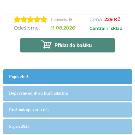
Cena
229 Kč
Hodnotilo: 19
Odešleme:
11.08.2026
Centrální sklad
Přidat do košíku
Popis zboží
Dopravné od dvou kusů zdarma
Proč nakupovat u nás
Srpen 2026