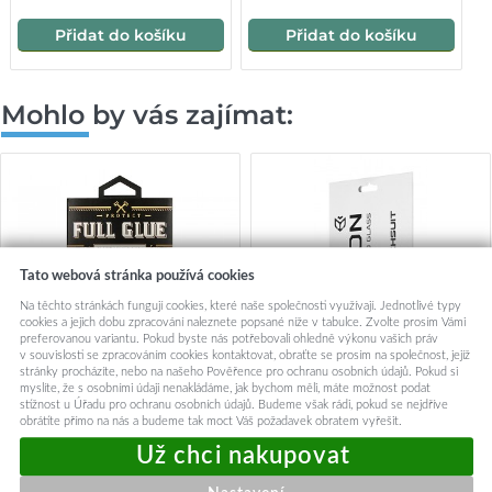
Přidat do košíku
Přidat do košíku
Mohlo by vás zajímat:
Tato webová stránka používá cookies
Na těchto stránkách fungují cookies, které naše společnosti využívají. Jednotlivé typy
cookies a jejich dobu zpracování naleznete popsané níže v tabulce. Zvolte prosím Vámi
preferovanou variantu. Pokud byste nás potřebovali ohledně výkonu vašich práv
v souvislosti se zpracováním cookies kontaktovat, obraťte se prosím na společnost, jejíž
stránky procházíte, nebo na našeho Pověřence pro ochranu osobních údajů. Pokud si
myslíte, že s osobními údaji nenakládáme, jak bychom měli, máte možnost podat
stížnost u Úřadu pro ochranu osobních údajů. Budeme však rádi, pokud se nejdříve
obrátíte přímo na nás a budeme tak moct Váš požadavek obratem vyřešit.
Tvrzené sklo HARD Full Glue
Tvrzené sklo Techsuit na
5D pro SAMSUNG A05S
Samsung A05s Full Cover
BLACK
černé