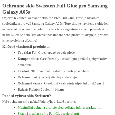
Ochranné sklo Swissten Full Glue pro Samsung
Galaxy A05s
Objevte revoluční ochranné sklo Swissten Full Glue, které je ideálním
společníkem pro váš Samsung Galaxy A05s! Toto sklo je navrženo s ohledem
na maximální ochranu a pohodlí, a to vše v elegantním černém provedení. S
naším sklem se nemusíte obávat poškrábání nebo prasknutí displeje, protože
jsme mysleli na všechno!
Klíčové vlastnosti produktu:
Typ skla:
Full Glue, lepené po celé ploše
Kompatibilita:
Case Friendly - ideální pro použití s jakýmkoliv
pouzdrem
Tvrdost:
9H - maximální odolnost proti poškrábání
Ochrana:
Pokrývá celý displej až do krajů
Ochranná vrstva:
Oleofobní - zabraňuje ulpívání otisků prstů
Balení:
Praktické balení v blistru
Proč si vybrat sklo Swissten?
Naše ochranné sklo nabízí řadu výhod, které oceníte:
Maximální ochrana displeje před poškrábáním a prasknutím
Snadná instalace díky Full Glue technologii