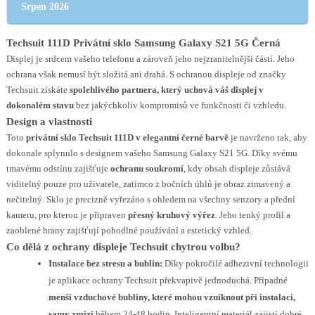
Srpen 2026
Techsuit 111D Privátní sklo Samsung Galaxy S21 5G Černá
Displej je srdcem vašeho telefonu a zároveň jeho nejzranitelnější částí. Jeho
ochrana však nemusí být složitá ani drahá. S ochranou displeje od značky
Techsuit získáte
spolehlivého partnera, který uchová váš displej v
dokonalém stavu
bez jakýchkoliv kompromisů ve funkčnosti či vzhledu.
Design a vlastnosti
Toto
privátní sklo Techsuit 111D v elegantní černé barvě
je navrženo tak, aby
dokonale splynulo s designem vašeho Samsung Galaxy S21 5G. Díky svému
tmavému odstínu zajišťuje
ochranu soukromí
, kdy obsah displeje zůstává
viditelný pouze pro uživatele, zatímco z bočních úhlů je obraz ztmavený a
nečitelný. Sklo je precizně vyřezáno s ohledem na všechny senzory a přední
kameru, pro kterou je připraven
přesný kruhový výřez
. Jeho tenký profil a
zaoblené hrany zajišťují pohodlné používání a estetický vzhled.
Co dělá z ochrany displeje Techsuit chytrou volbu?
Instalace bez stresu a bublin:
Díky pokročilé adhezivní technologii
je aplikace ochrany Techsuit překvapivě jednoduchá. Případné
menší vzduchové bubliny, které mohou vzniknout při instalaci,
samy zmizí
během 24-48 hodin. Inteligentní materiál zajistí dobré