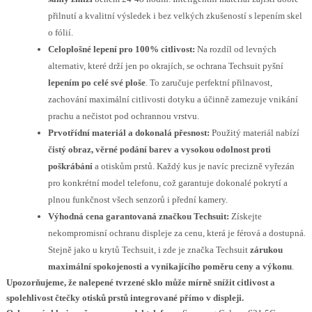
přilnutí a kvalitní výsledek i bez velkých zkušeností s lepením skel
o fólií.
Celoplošné lepení pro 100% citlivost:
Na rozdíl od levných
alternativ, které drží jen po okrajích, se ochrana Techsuit pyšní
lepením po celé své ploše
. To zaručuje perfektní přilnavost,
zachování maximální citlivosti dotyku a účinně zamezuje vnikání
prachu a nečistot pod ochrannou vrstvu.
Prvotřídní materiál a dokonalá přesnost:
Použitý materiál nabízí
čistý obraz, věrné podání barev a vysokou odolnost proti
poškrábání
a otiskům prstů. Každý kus je navíc precizně vyřezán
pro konkrétní model telefonu, což garantuje dokonalé pokrytí a
plnou funkčnost všech senzorů i přední kamery.
Výhodná cena garantovaná značkou Techsuit:
Získejte
nekompromisní ochranu displeje za cenu, která je férová a dostupná.
Stejně jako u krytů Techsuit, i zde je značka Techsuit
zárukou
maximální spokojenosti a vynikajícího poměru ceny a výkonu
.
Upozorňujeme, že nalepené tvrzené sklo může mírně snížit citlivost a
spolehlivost čtečky otisků prstů integrované přímo v displeji.