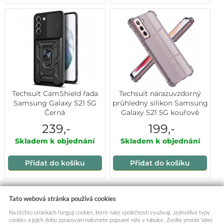
Techsuit CamShield řada
Techsuit nárazuvzdorný
Samsung Galaxy S21 5G
průhledný silikon Samsung
Černá
Galaxy S21 5G kouřově
černý
239,-
199,-
Skladem k objednání
Skladem k objednání
Přidat do košíku
Přidat do košíku
Mohlo by vás zajímat:
Tato webová stránka používá cookies
Na těchto stránkách fungují cookies, které naše společnosti využívají. Jednotlivé typy
cookies a jejich dobu zpracování naleznete popsané níže v tabulce. Zvolte prosím Vámi