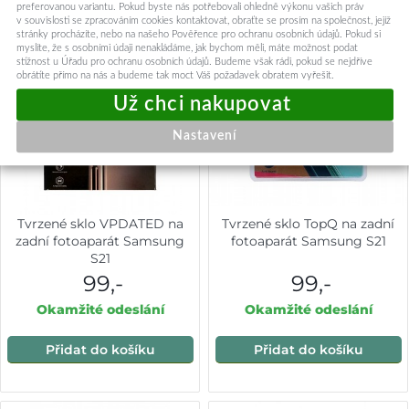
preferovanou variantu. Pokud byste nás potřebovali ohledně výkonu vašich práv
v souvislosti se zpracováním cookies kontaktovat, obraťte se prosím na společnost, jejíž
stránky procházíte, nebo na našeho Pověřence pro ochranu osobních údajů. Pokud si
myslíte, že s osobními údaji nenakládáme, jak bychom měli, máte možnost podat
stížnost u Úřadu pro ochranu osobních údajů. Budeme však rádi, pokud se nejdříve
obrátíte přímo na nás a budeme tak moct Váš požadavek obratem vyřešit.
Nastavení
Tvrzené sklo VPDATED na
Tvrzené sklo TopQ na zadní
zadní fotoaparát Samsung
fotoaparát Samsung S21
S21
99,-
99,-
Okamžité odeslání
Okamžité odeslání
Přidat do košíku
Přidat do košíku