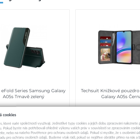
t eFold Series Samsung Galaxy
Techsuit Knižkové pouzdr
A05s Tmavě zelený
Galaxy A05s Čern
259,-
239,-
á cookies
Okamžité odeslání
Skladem k objedn
s, které naše společnosti využívají. Jednotlivé typy cookies a jejich dobu zpracování naleznete
. Pokud byste nás potřebovali ohledně výkonu vašich práv v souvislosti se zpracováním cookie
Přidat do košíku
Přidat do košík
ázíte, nebo na našeho Pověřence pro ochranu osobních údajů. Pokud si myslíte, že s osobními úd
adu pro ochranu osobních údajů. Budeme však rádi, pokud se nejdříve obrátíte přímo na nás 