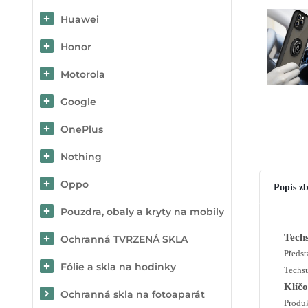
Huawei
Honor
Motorola
Google
OnePlus
Nothing
Oppo
Popis zb
Pouzdra, obaly a kryty na mobily
Tech
Ochranná TVRZENÁ SKLA
Předs
Fólie a skla na hodinky
Techsu
Klíčo
Ochranná skla na fotoaparát
Produk