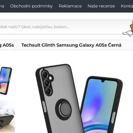
ma
Obchodní podmínky
Reklamace
Naše recenze
Konta
g A05s
Techsuit Glinth Samsung Galaxy A05s Černá