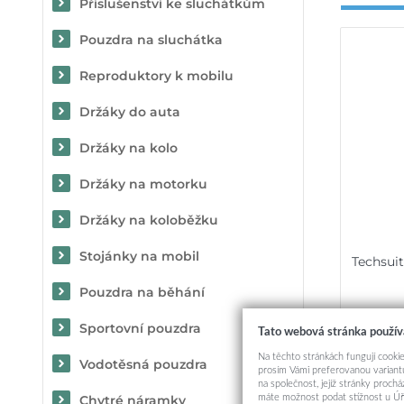
Příslušenství ke sluchátkům
Pouzdra na sluchátka
Reproduktory k mobilu
Držáky do auta
Držáky na kolo
Držáky na motorku
Držáky na koloběžku
Stojánky na mobil
Techsui
Pouzdra na běhání
Sportovní pouzdra
Tato webová stránka použív
Na těchto stránkách fungují cookie
Vodotěsná pouzdra
prosím Vámi preferovanou variantu
na společnost, jejíž stránky proch
máte možnost podat stížnost u Úř
Chytré náramky