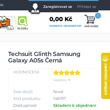
kt
Zaregistrovat se
Přihlásit se
0
0,00 Kč
HODNOTA OBJEDNÁVKY
Techsuit Glinth Samsung
Galaxy A05s Černá
HODNOCENÍ:
Hodnotilo: 19
Stav zboží:
Nové
Kód produktu
146197
Dostupnost
Skladem k objednání