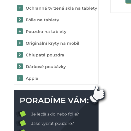
Ochranná tvrzená skla na tablety
Fólie na tablety
Pouzdra na tablety
Originální kryty na mobil
Chlupatá pouzdra
Dárkové poukázky
Apple
PORADÍME VÁM:
Je lepší sklo nebo fólie?
Jaké vybrat pouzdro?