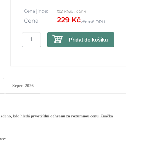
Cena jinde:
300 Kč
včetně DPH
229 Kč
Cena
včetně DPH
Přidat do košíku
Srpen 2026
aždého, kdo hledá
prvotřídní ochranu za rozumnou cenu
. Značka
nce: