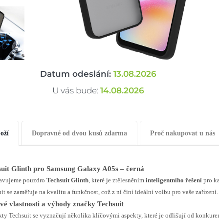
Datum odeslání:
13.08.2026
U vás bude:
14.08.2026
oží
Dopravné od dvou kusů zdarma
Proč nakupovat u nás
suit Glinth pro Samsung Galaxy A05s – černá
tavujeme pouzdro
Techsuit Glinth
, které je ztělesněním
inteligentního řešení
pro k
it se zaměřuje na kvalitu a funkčnost, což z ní činí ideální volbu pro vaše zařízení.
vé vlastnosti a výhody značky Techsuit
ty Techsuit se vyznačují několika klíčovými aspekty, které je odlišují od konkure