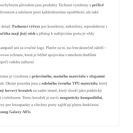
 pochybným původem jsou produkty Techsuit vyrobeny z
pečlivě
životnost a odolnost proti každodennímu opotřebení, ale také
 detail.
Padnoucí výřezy
pro konektory, mikrofony, reproduktory i
ačítka mají jistý stisk
a přístup k nabíjecímu portu je vždy
ampaně ani za zvučné logo. Platíte za to, na čem skutečně záleží –
miovou ochranu, která je běžně spojována s mnohem dražšími
zpečí vašeho zařízení.
strana je vyrobena z
průsvitného, matného materiálu v elegantní
stů. Okraje pouzdra jsou z
odolného černého TPU materiálu
, který
aný kovový kroužek
na zadní straně, který slouží jako praktický
 s telefonem. Tento kroužek je navíc
magneticky kompatibilní
,
zy pro fotoaparáty a všechny porty zajišťují plnou funkčnost
sung Galaxy A05s