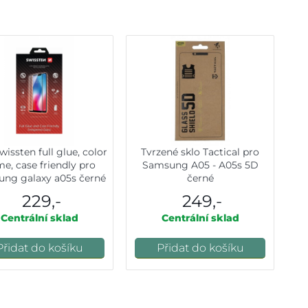
wissten full glue, color
Tvrzené sklo Tactical pro
me, case friendly pro
Samsung A05 - A05s 5D
ng galaxy a05s černé
černé
229,-
249,-
Centrální sklad
Centrální sklad
Přidat do košíku
Přidat do košíku