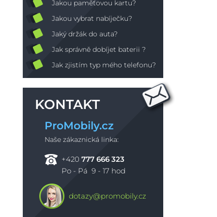
Jakou paměťovou kartu?
Jakou vybrat nabíječku?
Jaký držák do auta?
Jak správně dobíjet baterii ?
Jak zjistím typ mého telefonu?
KONTAKT
ProMobily.cz
Naše zákaznická linka:
+420
777 666 323
Po - Pá 9 - 17 hod
dotazy@promobily.cz