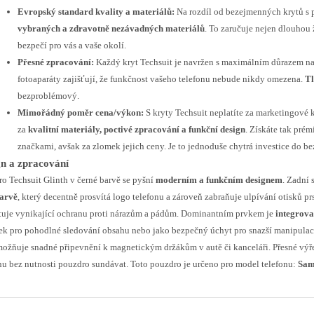
Evropský standard kvality a materiálů:
Na rozdíl od bezejmenných krytů s
vybraných a zdravotně nezávadných materiálů
. To zaručuje nejen dlouhou 
bezpečí pro vás a vaše okolí.
Přesné zpracování:
Každý kryt Techsuit je navržen s maximálním důrazem na
fotoaparáty zajišťují, že funkčnost vašeho telefonu nebude nikdy omezena.
Tl
bezproblémový.
Mimořádný poměr cena/výkon:
S kryty Techsuit neplatíte za marketingové k
za
kvalitní materiály, poctivé zpracování a funkční design
. Získáte tak pré
značkami, avšak za zlomek jejich ceny. Je to jednoduše chytrá investice do be
n a zpracování
o Techsuit Glinth v černé barvě se pyšní
moderním a funkčním designem
. Zadní 
barvě
, který decentně prosvítá logo telefonu a zároveň zabraňuje ulpívání otisků pr
tuje vynikající ochranu proti nárazům a pádům. Dominantním prvkem je
integrov
ek pro pohodlné sledování obsahu nebo jako bezpečný úchyt pro snazší manipulaci
ožňuje snadné připevnění k magnetickým držákům v autě či kanceláři. Přesné výře
nu bez nutnosti pouzdro sundávat. Toto pouzdro je určeno pro model telefonu:
Sam