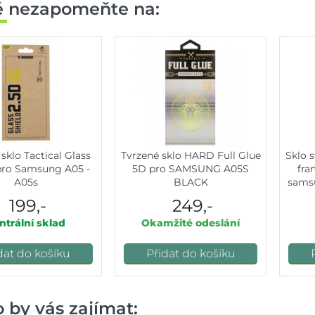
ě nezapomeňte na:
sklo Tactical Glass
Tvrzené sklo HARD Full Glue
Sklo s
pro Samsung A05 -
5D pro SAMSUNG A05S
fra
A05s
BLACK
samsu
199,-
249,-
ntrální sklad
Okamžité odeslání
dat do košíku
Přidat do košíku
 by vás zajímat: