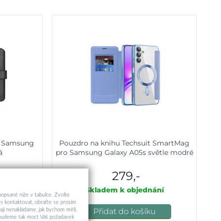
o Samsung
Pouzdro na knihu Techsuit SmartMag
á
pro Samsung Galaxy A05s světle modré
279,-
ání
Skladem k objednání
 popsané níže v tabulce. Zvolte
s kontaktovat, obraťte se prosím
u
Přidat do košíku
aji nenakládáme, jak bychom měli,
a budeme tak moct Váš požadavek