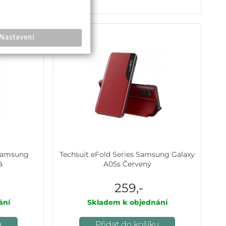
Nastavení
 Samsung
Techsuit eFold Series Samsung Galaxy
á
A05s Červený
259,-
ání
Skladem k objednání
u
Přidat do košíku