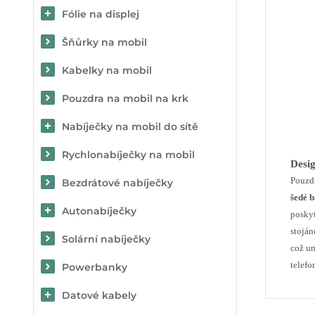
Fólie na displej
Šňůrky na mobil
Kabelky na mobil
Pouzdra na mobil na krk
Nabíječky na mobil do sítě
Rychlonabíječky na mobil
Desig
Pouzdr
Bezdrátové nabíječky
šedé 
Autonabíječky
posky
stoján
Solární nabíječky
což um
telefo
Powerbanky
Datové kabely