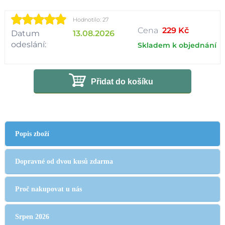
Hodnotilo: 27
Cena
229 Kč
Datum
13.08.2026
odeslání:
Skladem k objednání
Přidat do košíku
Popis zboží
Dopravné od dvou kusů zdarma
Proč nakupovat u nás
Srpen 2026