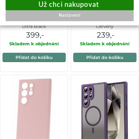
ShellBox Vodotěsné pouzdro
Techsuit eFold Series
Nastavení
IP68 Samsung Galaxy S24
Samsung Galaxy S24 Ultra
Ultra Black
Červený
399,-
239,-
Skladem k objednání
Skladem k objednání
Přidat do košíku
Přidat do košíku