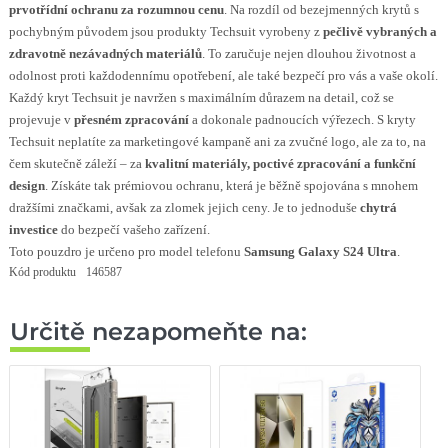
prvotřídní ochranu za rozumnou cenu
. Na rozdíl od bezejmenných krytů s
pochybným původem jsou produkty Techsuit vyrobeny z
pečlivě vybraných a
zdravotně nezávadných materiálů
. To zaručuje nejen dlouhou životnost a
odolnost proti každodennímu opotřebení, ale také bezpečí pro vás a vaše okolí.
Každý kryt Techsuit je navržen s maximálním důrazem na detail, což se
projevuje v
přesném zpracování
a dokonale padnoucích výřezech. S kryty
Techsuit neplatíte za marketingové kampaně ani za zvučné logo, ale za to, na
čem skutečně záleží – za
kvalitní materiály, poctivé zpracování a funkční
design
. Získáte tak prémiovou ochranu, která je běžně spojována s mnohem
dražšími značkami, avšak za zlomek jejich ceny. Je to jednoduše
chytrá
investice
do bezpečí vašeho zařízení.
Toto pouzdro je určeno pro model telefonu
Samsung Galaxy S24 Ultra
.
Kód produktu
146587
Určitě nezapomeňte na: