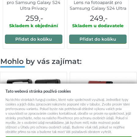
pro Samsung Galaxy S24
Lens na fotoaparát pro
Ultra Privacy
Samsung Galaxy S24 Ultra
transparent
259,-
249,-
Skladem k objednání
Skladem u dodavatele
Přidat do košíku
Přidat do košíku
Mohlo by vás zajímat:
Tato webová stránka používá cookies
Na těchto stránkách fungují cookies, které naše společnosti využívají. Jednotlivé typy
cookies a jejich dobu zpracování naleznete popsané níže v tabulce. Zvolte prosím Vámi
preferovanou variantu. Pokud byste nás potřebovali ohledně výkonu vašich práv
v souvislosti se zpracováním cookies kontaktovat, obraťte se prosím na společnost, jejíž
stránky procházíte, nebo na našeho Pověřence pro ochranu osobních údajů. Pokud si
myslíte, že s osobními údaji nenakládáme, jak bychom měli, máte možnost podat
stížnost u Úřadu pro ochranu osobních údajů. Budeme však rádi, pokud se nejdříve
obrátíte přímo na nás a budeme tak moct Váš požadavek obratem vyřešit.