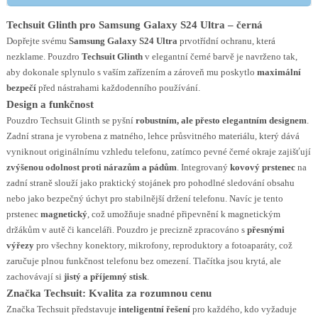
Techsuit Glinth pro Samsung Galaxy S24 Ultra – černá
Dopřejte svému
Samsung Galaxy S24 Ultra
prvotřídní ochranu, která
nezklame. Pouzdro
Techsuit Glinth
v elegantní černé barvě je navrženo tak,
aby dokonale splynulo s vaším zařízením a zároveň mu poskytlo
maximální
bezpečí
před nástrahami každodenního používání.
Design a funkčnost
Pouzdro Techsuit Glinth se pyšní
robustním, ale přesto elegantním designem
.
Zadní strana je vyrobena z matného, lehce průsvitného materiálu, který dává
vyniknout originálnímu vzhledu telefonu, zatímco pevné černé okraje zajišťují
zvýšenou odolnost proti nárazům a pádům
. Integrovaný
kovový prstenec
na
zadní straně slouží jako praktický stojánek pro pohodlné sledování obsahu
nebo jako bezpečný úchyt pro stabilnější držení telefonu. Navíc je tento
prstenec
magnetický
, což umožňuje snadné připevnění k magnetickým
držákům v autě či kanceláři. Pouzdro je precizně zpracováno s
přesnými
výřezy
pro všechny konektory, mikrofony, reproduktory a fotoaparáty, což
zaručuje plnou funkčnost telefonu bez omezení. Tlačítka jsou krytá, ale
zachovávají si
jistý a příjemný stisk
.
Značka Techsuit: Kvalita za rozumnou cenu
Značka Techsuit představuje
inteligentní řešení
pro každého, kdo vyžaduje