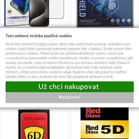
Tato webová stránka používá cookies
Tvrzené sklo Anti-Blue Full
Tvrzené sklo RedGlass na
Na těchto stránkách fungují cookies, které naše společnosti využívají. Jednotlivé typy
Glue pro Samsung Galaxy A13
zadní fotoaparát Samsung
cookies a jejich dobu zpracování naleznete popsané níže v tabulce. Zvolte prosím Vámi
4G/5G/A04S
A13
preferovanou variantu. Pokud byste nás potřebovali ohledně výkonu vašich práv
199,-
39,-
v souvislosti se zpracováním cookies kontaktovat, obraťte se prosím na společnost, jejíž
stránky procházíte, nebo na našeho Pověřence pro ochranu osobních údajů. Pokud si
myslíte, že s osobními údaji nenakládáme, jak bychom měli, máte možnost podat
Okamžité odeslání
Okamžité odeslání
stížnost u Úřadu pro ochranu osobních údajů. Budeme však rádi, pokud se nejdříve
obrátíte přímo na nás a budeme tak moct Váš požadavek obratem vyřešit.
Přidat do košíku
Přidat do košíku
Nastavení