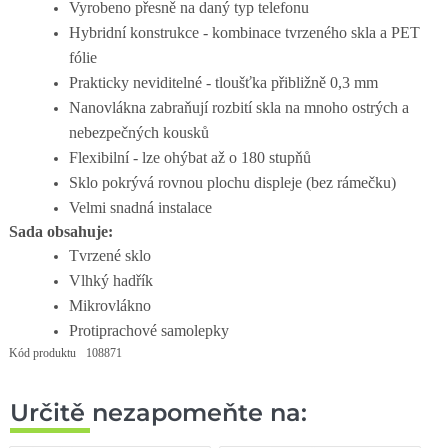
Vyrobeno přesně na daný typ telefonu
Hybridní konstrukce - kombinace tvrzeného skla a PET
fólie
Prakticky neviditelné - tloušťka přibližně 0,3 mm
Nanovlákna zabraňují rozbití skla na mnoho ostrých a
nebezpečných kousků
Flexibilní - lze ohýbat až o 180 stupňů
Sklo pokrývá rovnou plochu displeje (bez rámečku)
Velmi snadná instalace
Sada obsahuje:
Tvrzené sklo
Vlhký hadřík
Mikrovlákno
Protiprachové samolepky
Kód produktu
108871
Určitě nezapomeňte na: