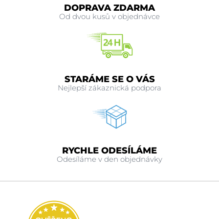
DOPRAVA ZDARMA
Od dvou kusů v objednávce
STARÁME SE O VÁS
Nejlepší zákaznická podpora
RYCHLE ODESÍLÁME
Odesíláme v den objednávky