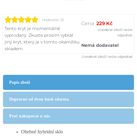
Hodnotilo: 32
Cena
229 Kč
Tento kryt je momentálně
Uvedené zboží nelze
vyprodaný. Zkuste prosím vybrat
objednat.
jiný kryt, který je v tomto okamžiku
Nemá dodavatel
skladem.
Uvedené zboží nelze objednat.
Popis zboží
Dopravné od dvou kusů zdarma
Proč nakupovat u nás
Ohebné hybridní sklo