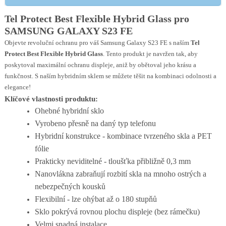
Tel Protect Best Flexible Hybrid Glass pro
SAMSUNG GALAXY S23 FE
Objevte revoluční ochranu pro váš Samsung Galaxy S23 FE s naším
Tel
Protect Best Flexible Hybrid Glass
. Tento produkt je navržen tak, aby
poskytoval maximální ochranu displeje, aniž by obětoval jeho krásu a
funkčnost. S naším hybridním sklem se můžete těšit na kombinaci odolnosti a
elegance!
Klíčové vlastnosti produktu:
Ohebné hybridní sklo
Vyrobeno přesně na daný typ telefonu
Hybridní konstrukce - kombinace tvrzeného skla a PET
fólie
Prakticky neviditelné - tloušťka přibližně 0,3 mm
Nanovlákna zabraňují rozbití skla na mnoho ostrých a
nebezpečných kousků
Flexibilní - lze ohýbat až o 180 stupňů
Sklo pokrývá rovnou plochu displeje (bez rámečku)
Velmi snadná instalace