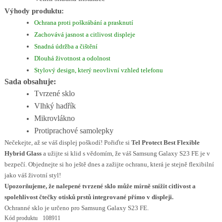
Výhody produktu:
Ochrana proti poškrábání a prasknutí
Zachovává jasnost a citlivost displeje
Snadná údržba a čištění
Dlouhá životnost a odolnost
Stylový design, který neovlivní vzhled telefonu
Sada obsahuje:
Tvrzené sklo
Vlhký hadřík
Mikrovlákno
Protiprachové samolepky
Nečekejte, až se váš displej poškodí! Pořiďte si
Tel Protect Best Flexible
Hybrid Glass
a užijte si klid s vědomím, že váš Samsung Galaxy S23 FE je v
bezpečí. Objednejte si ho ještě dnes a zažijte ochranu, která je stejně flexibilní
jako váš životní styl!
Upozorňujeme, že nalepené tvrzené sklo může mírně snížit citlivost a
spolehlivost čtečky otisků prstů integrované přímo v displeji.
Ochranné sklo je určeno pro Samsung Galaxy S23 FE.
Kód produktu
108911