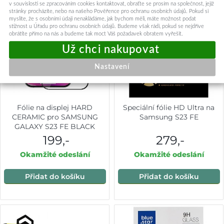
v souvislosti se zpracováním cookies kontaktovat, obraťte se prosím na společnost, jejíž
stránky procházíte, nebo na našeho Pověřence pro ochranu osobních údajů. Pokud si
myslíte, že s osobními údaji nenakládáme, jak bychom měli, máte možnost podat
stížnost u Úřadu pro ochranu osobních údajů. Budeme však rádi, pokud se nejdříve
obrátíte přímo na nás a budeme tak moct Váš požadavek obratem vyřešit.
Nastavení
Fólie na displej HARD
Speciální fólie HD Ultra na
CERAMIC pro SAMSUNG
Samsung S23 FE
GALAXY S23 FE BLACK
199,-
279,-
Okamžité odeslání
Okamžité odeslání
Přidat do košíku
Přidat do košíku