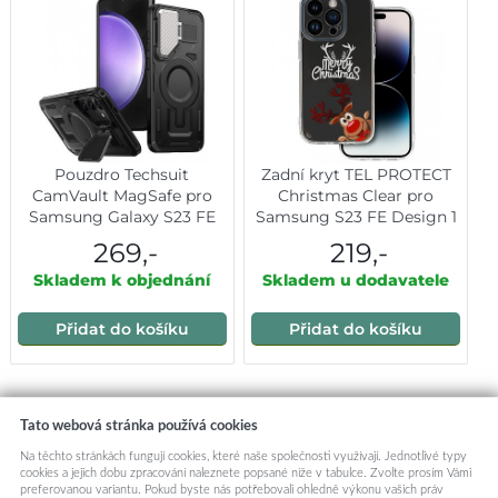
Pouzdro Techsuit
Zadní kryt TEL PROTECT
CamVault MagSafe pro
Christmas Clear pro
Samsung Galaxy S23 FE
Samsung S23 FE Design 1
černé
269,-
219,-
Skladem k objednání
Skladem u dodavatele
Přidat do košíku
Přidat do košíku
Mohlo by vás zajímat:
Tato webová stránka používá cookies
Na těchto stránkách fungují cookies, které naše společnosti využívají. Jednotlivé typy
cookies a jejich dobu zpracování naleznete popsané níže v tabulce. Zvolte prosím Vámi
preferovanou variantu. Pokud byste nás potřebovali ohledně výkonu vašich práv