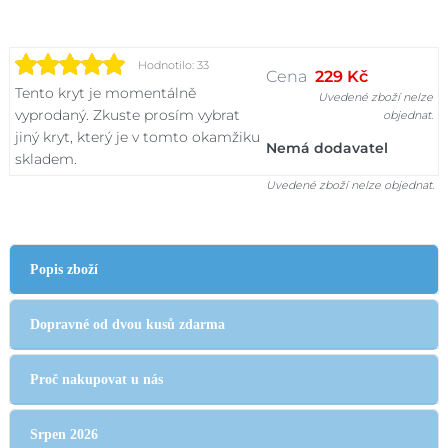
Hodnotilo: 33
Cena
229 Kč
Tento kryt je momentálně
Uvedené zboží nelze
vyprodaný. Zkuste prosím vybrat
objednat.
jiný kryt, který je v tomto okamžiku
Nemá dodavatel
skladem.
Uvedené zboží nelze objednat.
Popis zboží
Dopravné od dvou kusů zdarma
Proč nakupovat u nás
Srpen 2026