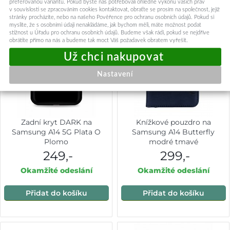
preferovanou variantu. Pokud byste nás potřebovali ohledně výkonu vašich práv
v souvislosti se zpracováním cookies kontaktovat, obraťte se prosím na společnost, jejíž
stránky procházíte, nebo na našeho Pověřence pro ochranu osobních údajů. Pokud si
myslíte, že s osobními údaji nenakládáme, jak bychom měli, máte možnost podat
stížnost u Úřadu pro ochranu osobních údajů. Budeme však rádi, pokud se nejdříve
obrátíte přímo na nás a budeme tak moct Váš požadavek obratem vyřešit.
Nastavení
Zadní kryt DARK na
Knížkové pouzdro na
Samsung A14 5G Plata O
Samsung A14 Butterfly
Plomo
modré tmavé
249,-
299,-
Okamžité odeslání
Okamžité odeslání
Přidat do košíku
Přidat do košíku