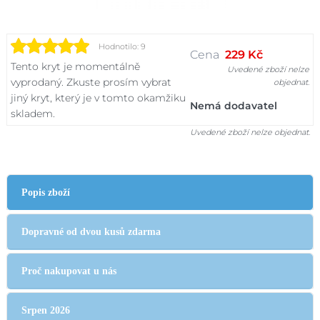
Hodnotilo: 9
Cena
229 Kč
Tento kryt je momentálně
Uvedené zboží nelze
vyprodaný. Zkuste prosím vybrat
objednat.
jiný kryt, který je v tomto okamžiku
Nemá dodavatel
skladem.
Uvedené zboží nelze objednat.
Popis zboží
Dopravné od dvou kusů zdarma
Proč nakupovat u nás
Srpen 2026