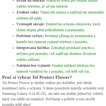
Držák na šňůrku:
Praktické řešení pro snadné nošení
vašeho telefonu, ať už jste kdekoli.
Zesílené rohy:
Tlumí sílu nárazu a zajišťují tak maximální
ochranu při pádu.
Vystouplé okraje:
Dodatečná ochrana obrazovky, která
chrání displej před poškrábáním a prasknutím.
Potřebné výřezy:
Perfektní přístup ke konektorům a
kameře bez nutnosti vyjmutí telefonu z pouzdra.
Integrovaná tlačítka:
Zabraňují pronikání prachu a
nečistot pod pouzdro, což zajišťuje dlouhou životnost
vašeho zařízení.
Nabíjení bez vyjmutí:
Snadné nabíjení telefonu bez
nutnosti vyndávat ho z pouzdra, což šetří váš čas.
Proč si vybrat Tel Protect Flower?
Tel Protect Flower je ideální volbou pro každého, kdo hledá
kombinaci stylu a ochrany. S tímto pouzdrem nejenže ochráníte svůj
Samsung Galaxy A14 4G/5G, ale také mu dodáte jedinečný vzhled,
který vás odliší od ostatních. Nečekejte a pořiďte si toto skvělé
pouzdro ještě dnes!