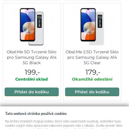
Obal:Me 5D Tvrzené Sklo
Obal:Me 2.5D Tvrzené Sklo
pro Samsung Galaxy A14
pro Samsung Galaxy A14
5G Black
5G Clear
199,-
179,-
Centrální sklad
Okamžité odeslání
Přidat do košíku
Přidat do košíku
Mohlo by vás zajímat:
Tato webová stránka používá cookies
Na těchto stránkách fungují cookies, které naše společnosti využívají. Jednotlivé typy
cookies a jejich dobu zpracování naleznete popsané níže v tabulce. Zvolte prosím Vámi