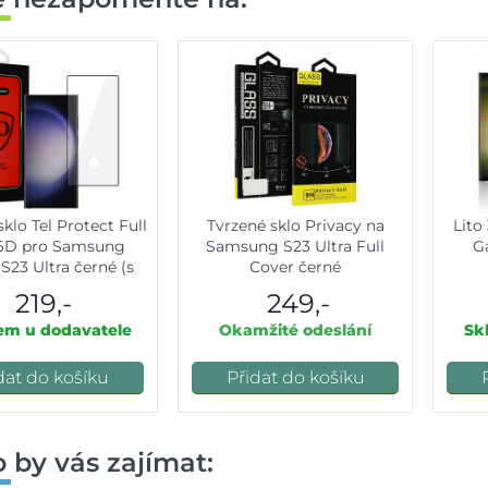
klo Tel Protect Full
Tvrzené sklo Privacy na
Lito
6D pro Samsung
Samsung S23 Ultra Full
Ga
S23 Ultra černé (s
Cover černé
rem pro skener)
219,-
249,-
em u dodavatele
Okamžité odeslání
Sk
dat do košíku
Přidat do košíku
 by vás zajímat: