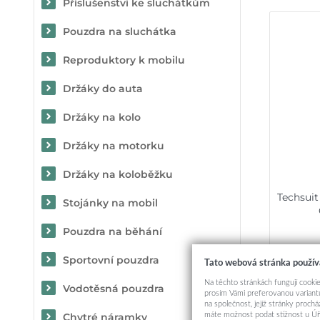
Příslušenství ke sluchátkům
Pouzdra na sluchátka
Reproduktory k mobilu
Držáky do auta
Držáky na kolo
Držáky na motorku
Držáky na koloběžku
Techsui
Stojánky na mobil
Pouzdra na běhání
Sportovní pouzdra
Tato webová stránka použív
Na těchto stránkách fungují cookie
Vodotěsná pouzdra
prosím Vámi preferovanou variantu
na společnost, jejíž stránky proch
máte možnost podat stížnost u Úř
Chytré náramky