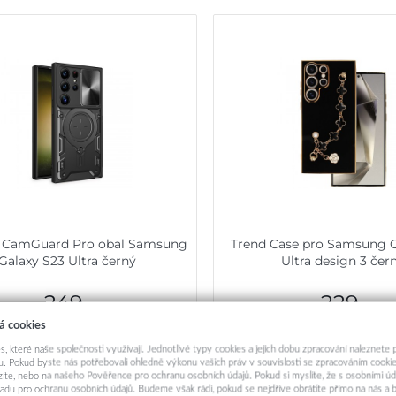
t CamGuard Pro obal Samsung
Trend Case pro Samsung G
Galaxy S23 Ultra černý
Ultra design 3 čer
249,-
229,-
á cookies
Skladem k objednání
Okamžité odeslá
s, které naše společnosti využívají. Jednotlivé typy cookies a jejich dobu zpracování naleznete
. Pokud byste nás potřebovali ohledně výkonu vašich práv v souvislosti se zpracováním cookie
Přidat do košíku
Přidat do košík
ázíte, nebo na našeho Pověřence pro ochranu osobních údajů. Pokud si myslíte, že s osobními úd
adu pro ochranu osobních údajů. Budeme však rádi, pokud se nejdříve obrátíte přímo na nás 