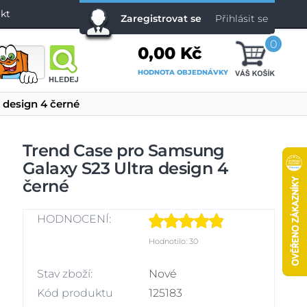
kt
Zaregistrovat se
Přihlásit se
0
0,00 Kč
HODNOTA OBJEDNÁVKY
 design 4 černé
Trend Case pro Samsung
Galaxy S23 Ultra design 4
černé
HODNOCENÍ:
Hodnotilo: 30
Stav zboží:
Nové
Kód produktu
125183