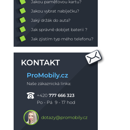
Jakou paměťovou kartu?
Jakou vybrat nabíječku?
Jaký držák do auta?
Jak správně dobíjet baterii ?
Jak zjistím typ mého telefonu?
KONTAKT
ProMobily.cz
Naše zákaznická linka:
+420
777 666 323
Po - Pá 9 - 17 hod
dotazy@promobily.cz