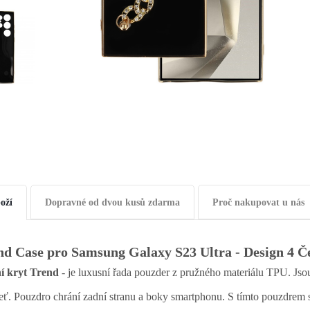
oží
Dopravné od dvou kusů zdarma
Proč nakupovat u nás
nd Case pro Samsung Galaxy S23 Ultra - Design 4 Č
í kryt Trend
- je luxusní řada pouzder z pružného materiálu TPU. Jso
eť. Pouzdro chrání zadní stranu a boky smartphonu. S tímto pouzdrem s