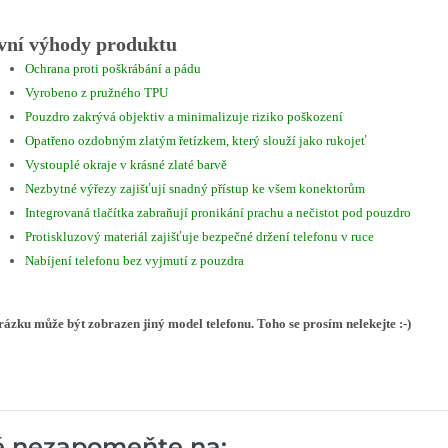
vní výhody produktu
Ochrana proti poškrábání a pádu
Vyrobeno z pružného TPU
Pouzdro zakrývá objektiv a minimalizuje riziko poškození
Opatřeno ozdobným zlatým řetízkem, který slouží jako rukojeť
Vystouplé okraje v krásné zlaté barvě
Nezbytné výřezy zajišťují snadný přístup ke všem konektorům
Integrovaná tlačítka zabraňují pronikání prachu a nečistot pod pouzdro
Protiskluzový materiál zajišťuje bezpečné držení telefonu v ruce
Nabíjení telefonu bez vyjmutí z pouzdra
ázku může být zobrazen jiný model telefonu. Toho se prosím nelekejte :-)
ě nezapomeňte na: