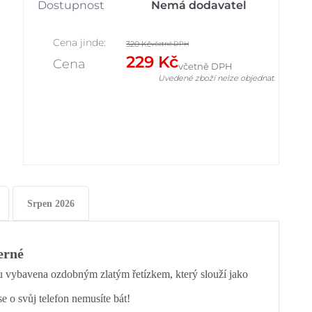
Dostupnost
Nemá dodavatel
Cena jinde:
320 Kč
včetně DPH
229 Kč
Cena
včetně DPH
Uvedené zboží nelze objednat.
Srpen 2026
erné
u vybavena ozdobným zlatým řetízkem, který slouží jako
e o svůj telefon nemusíte bát!