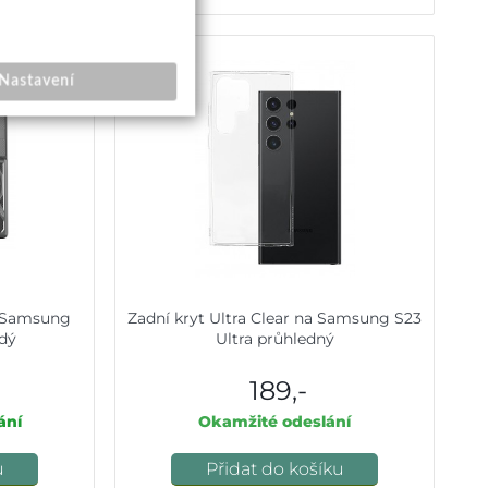
Nastavení
 Samsung
Zadní kryt Ultra Clear na Samsung S23
edý
Ultra průhledný
189,-
ání
Okamžité odeslání
u
Přidat do košíku