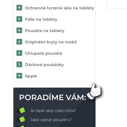
Ochranná tvrzená skla na tablety
Fólie na tablety
Pouzdra na tablety
Originální kryty na mobil
Chlupatá pouzdra
Dárkové poukázky
Apple
PORADÍME VÁM:
Je lepší sklo nebo fólie?
Jaké vybrat pouzdro?