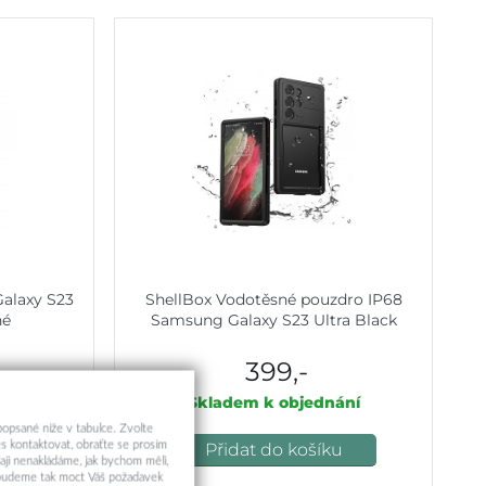
alaxy S23
ShellBox Vodotěsné pouzdro IP68
né
Samsung Galaxy S23 Ultra Black
399,-
ní
Skladem k objednání
 popsané níže v tabulce. Zvolte
s kontaktovat, obraťte se prosím
u
Přidat do košíku
aji nenakládáme, jak bychom měli,
a budeme tak moct Váš požadavek