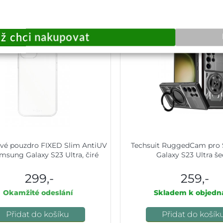
vé pouzdro FIXED Slim AntiUV
Techsuit RuggedCam pro
msung Galaxy S23 Ultra, čiré
Galaxy S23 Ultra š
299,-
259,-
Okamžité odeslání
Skladem k objedn
Přidat do košíku
Přidat do košík