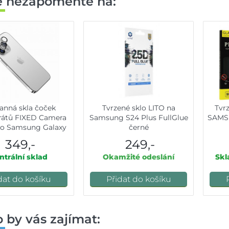
ě nezapomeňte na:
anná skla čoček
Tvrzené sklo LITO na
Tvr
rátů FIXED Camera
Samsung S24 Plus FullGlue
SAMS
ro Samsung Galaxy
černé
24+, stříbrná
349,-
249,-
ntrální sklad
Okamžité odeslání
Skl
dat do košíku
Přidat do košíku
 by vás zajímat: