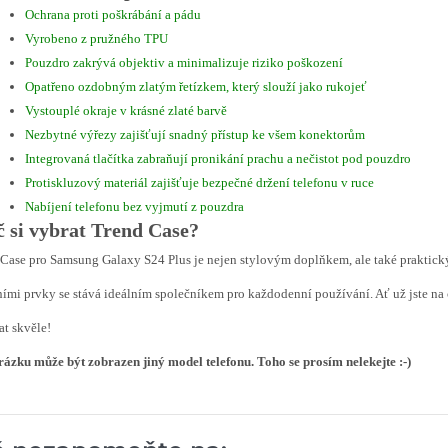
Ochrana proti poškrábání a pádu
Vyrobeno z pružného TPU
Pouzdro zakrývá objektiv a minimalizuje riziko poškození
Opatřeno ozdobným zlatým řetízkem, který slouží jako rukojeť
Vystouplé okraje v krásné zlaté barvě
Nezbytné výřezy zajišťují snadný přístup ke všem konektorům
Integrovaná tlačítka zabraňují pronikání prachu a nečistot pod pouzdro
Protiskluzový materiál zajišťuje bezpečné držení telefonu v ruce
Nabíjení telefonu bez vyjmutí z pouzdra
č si vybrat Trend Case?
Case pro Samsung Galaxy S24 Plus je nejen stylovým doplňkem, ale také praktick
ími prvky se stává ideálním společníkem pro každodenní používání. Ať už jste na 
t skvěle!
ázku může být zobrazen jiný model telefonu. Toho se prosím nelekejte :-)