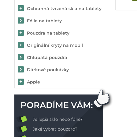
Ochranná tvrzená skla na tablety
Fólie na tablety
Pouzdra na tablety
Originální kryty na mobil
Chlupatá pouzdra
Dárkové poukázky
Apple
PORADÍME VÁM:
Je lepší sklo nebo fólie?
Jaké vybrat pouzdro?