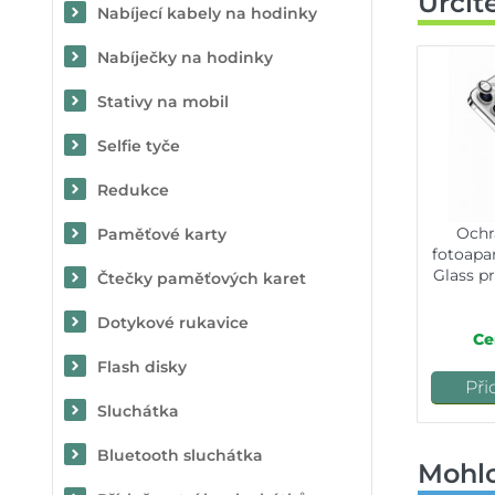
Určit
Nabíjecí kabely na hodinky
Nabíječky na hodinky
Stativy na mobil
Selfie tyče
Redukce
Ochr
Paměťové karty
fotoapa
Glass p
Čtečky paměťových karet
S
Dotykové rukavice
Ce
Flash disky
Při
Sluchátka
Bluetooth sluchátka
Mohlo