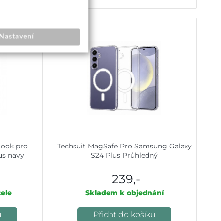
Nastavení
Book pro
Techsuit MagSafe Pro Samsung Galaxy
us navy
S24 Plus Průhledný
239,-
ele
Skladem k objednání
u
Přidat do košíku