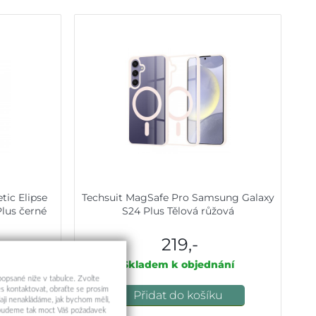
tic Elipse
Techsuit MagSafe Pro Samsung Galaxy
lus černé
S24 Plus Tělová růžová
219,-
ní
Skladem k objednání
 popsané níže v tabulce. Zvolte
s kontaktovat, obraťte se prosím
u
Přidat do košíku
aji nenakládáme, jak bychom měli,
a budeme tak moct Váš požadavek