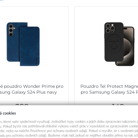
vé pouzdro Wonder Prime pro
Pouzdro Tel Protect Magne
ung Galaxy S24 Plus navy
pro Samsung Galaxy S24 P
299,-
149,-
á cookies
Skladem u dodavatele
Okamžité odeslá
s, které naše společnosti využívají. Jednotlivé typy cookies a jejich dobu zpracování naleznete
. Pokud byste nás potřebovali ohledně výkonu vašich práv v souvislosti se zpracováním cookie
Přidat do košíku
Přidat do košík
ázíte, nebo na našeho Pověřence pro ochranu osobních údajů. Pokud si myslíte, že s osobními úd
adu pro ochranu osobních údajů. Budeme však rádi, pokud se nejdříve obrátíte přímo na nás 