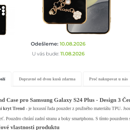
Odešleme:
10.08.2026
U vás bude:
11.08.2026
oží
Dopravné od dvou kusů zdarma
Proč nakupovat u nás
nd Case pro Samsung Galaxy S24 Plus - Design 3 Če
í kryt Trend
- je luxusní řada pouzder z pružného materiálu TPU. Jso
eť. Pouzdro chrání zadní stranu a boky smartphonu. S tímto pouzdrem s
čové vlastnosti produktu