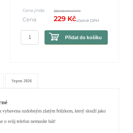
Cena jinde:
320 Kč
včetně DPH
229 Kč
Cena
včetně DPH
Přidat do košíku
Srpen 2026
rné
u vybavena ozdobným zlatým řetízkem, který slouží jako
e o svůj telefon nemusíte bát!