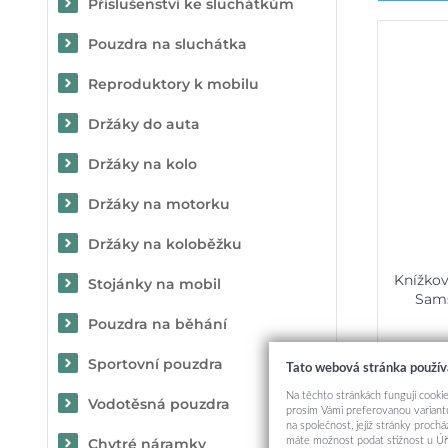
Příslušenství ke sluchátkům
Pouzdra na sluchátka
Reproduktory k mobilu
Držáky do auta
Držáky na kolo
Držáky na motorku
Držáky na koloběžku
Knížko
Stojánky na mobil
Sams
Pouzdra na běhání
Sportovní pouzdra
Tato webová stránka použív
Na těchto stránkách fungují cookie
Vodotěsná pouzdra
prosím Vámi preferovanou variantu
na společnost, jejíž stránky proch
máte možnost podat stížnost u Úř
Chytré náramky