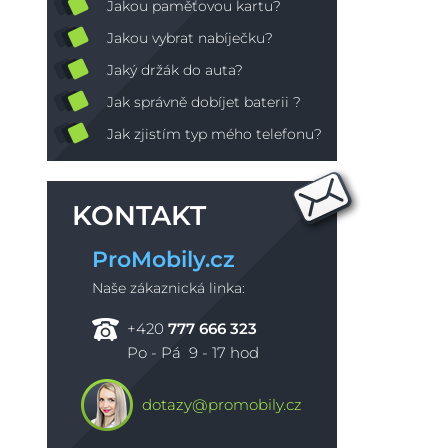
Jakou paměťovou kartu?
Jakou vybrat nabíječku?
Jaký držák do auta?
Jak správně dobíjet baterii ?
Jak zjistím typ mého telefonu?
KONTAKT
ProMobily.cz
Naše zákaznická linka:
+420
777 666 323
Po - Pá 9 - 17 hod
dotazy@promobily.cz