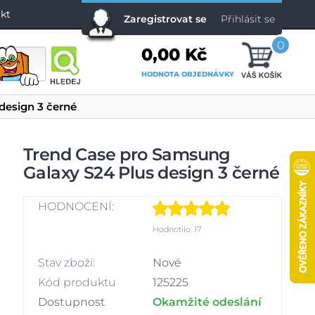
kt
Zaregistrovat se
Přihlásit se
0
0,00 Kč
HODNOTA OBJEDNÁVKY
design 3 černé
Trend Case pro Samsung
Galaxy S24 Plus design 3 černé
HODNOCENÍ:
Hodnotilo: 17
Stav zboží:
Nové
Kód produktu
125225
Dostupnost
Okamžité odeslání