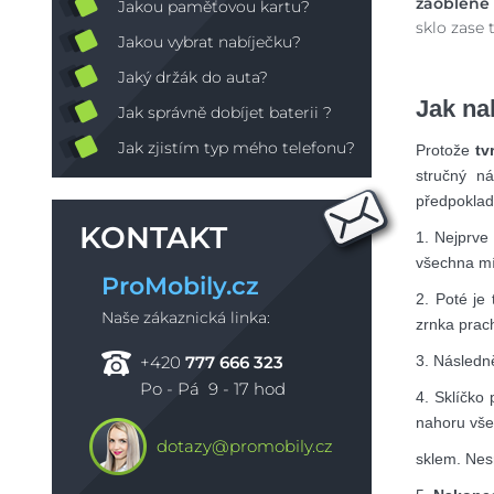
zaoblené 
Jakou paměťovou kartu?
sklo zase 
Jakou vybrat nabíječku?
Jaký držák do auta?
Jak na
Jak správně dobíjet baterii ?
Jak zjistím typ mého telefonu?
Protože
tv
stručný n
předpoklad
KONTAKT
1. Nejprve 
všechna mís
ProMobily.cz
2. Poté je
Naše zákaznická linka:
zrnka prac
3. Následn
+420
777 666 323
Po - Pá 9 - 17 hod
4. Sklíčko
nahoru vš
dotazy@promobily.cz
sklem. Nes