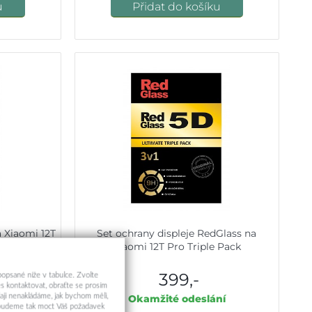
u
Přidat do košíku
a Xiaomi 12T
Set ochrany displeje RedGlass na
né
Xiaomi 12T Pro Triple Pack
399,-
 popsané níže v tabulce. Zvolte
s kontaktovat, obraťte se prosím
aji nenakládáme, jak bychom měli,
ní
Okamžité odeslání
a budeme tak moct Váš požadavek