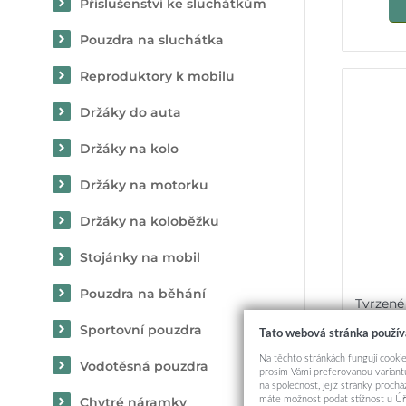
Příslušenství ke sluchátkům
Pouzdra na sluchátka
Reproduktory k mobilu
Držáky do auta
Držáky na kolo
Držáky na motorku
Držáky na koloběžku
Stojánky na mobil
Pouzdra na běhání
Tvrzené
Sportovní pouzdra
Tato webová stránka použív
Na těchto stránkách fungují cookie
Vodotěsná pouzdra
prosím Vámi preferovanou variantu
na společnost, jejíž stránky proch
máte možnost podat stížnost u Úř
Chytré náramky