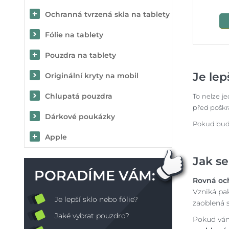
Ochranná tvrzená skla na tablety
Fólie na tablety
Pouzdra na tablety
Je lep
Originální kryty na mobil
Chlupatá pouzdra
To nelze j
před poškr
Dárkové poukázky
Pokud bude
Apple
Jak se
PORADÍME VÁM:
Rovná oc
Vzniká p
Je lepší sklo nebo fólie?
zaoblená s
Jaké vybrat pouzdro?
Pokud vám