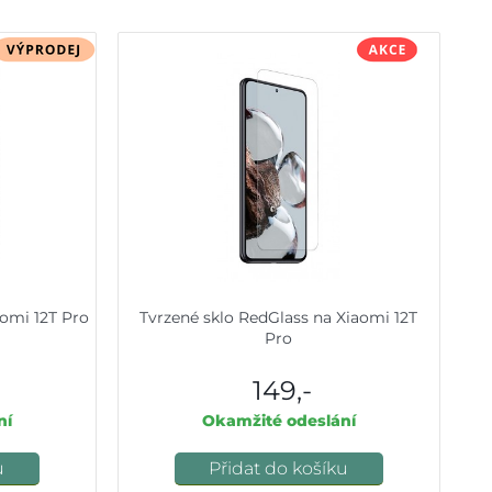
aomi 12T Pro
Tvrzené sklo RedGlass na Xiaomi 12T
Pro
149,-
ní
Okamžité odeslání
u
Přidat do košíku