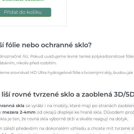
Přidat do košíku
ší fólie nebo ochranné sklo?
ednoznačně říci. Pokud uvažujeme levné tenké polykarbonátové fólie,
ábáním, nikoliv před rozbitím.
me srovnávat HD Ultra hydrogelové fólie s tvrzenými skly, budou jak
 liší rovné tvrzené sklo a zaoblená 3D/5
hranná skla
se vyrábí i na mobily, které mají po stranách zaoblen
ak
mezera 2-4mm
od okrajů displeje ke hraně skla. Důvodem proč
kla je ten, že rovná skla výborně drží a skvěle reagují na dotyk.
 záleží především na dokonalém vzhledu a chcete mít tvrzené skl