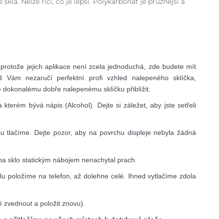
kla. Nelze říci, co je lepší. Polykarbonát je pružnější a
protože jejich aplikace není zcela jednoduchá, zde budete mít
Vám nezaručí perfektní profi vzhled nalepeného sklíčka,
dokonalému dobře nalepenému sklíčku přiblížit.
kterém bývá nápis (Alcohol). Dejte si záležet, aby jste setřeli
ou tlačíme. Dejte pozor, aby na povrchu displeje nebyla žádná
 na sklo statickým nábojem nenachytal prach.
lu položíme na telefon, až dolehne celé. Ihned vytlačíme zdola
 zvednout a položit znovu).