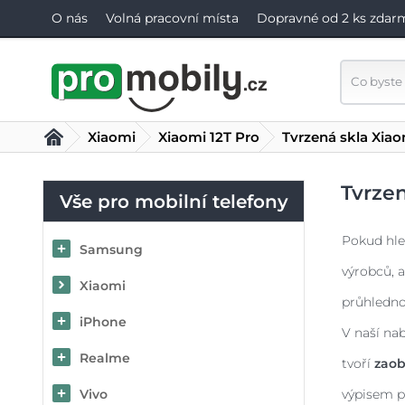
O nás
Volná pracovní místa
Dopravné od 2 ks zdar
Xiaomi
Xiaomi 12T Pro
Tvrzená skla Xiao
Tvrzen
Vše pro mobilní telefony
Pokud hle
Samsung
výrobců, a
Xiaomi
průhledno
iPhone
V naší na
Realme
tvoří
zaob
Vivo
výpisem p