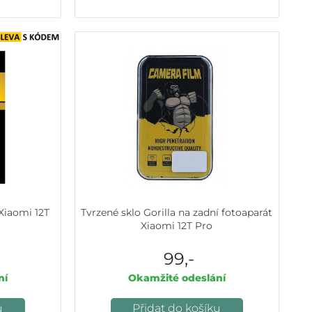
 Xiaomi 12T
Tvrzené sklo Gorilla na zadní fotoaparát
Xiaomi 12T Pro
99,-
ní
Okamžité odeslání
u
Přidat do košíku