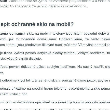
sklo
. Zaoblená skla se vyrábí z tvrzeného polykarbonátu a nebo ze s
tvrdší, to znamená, že je odolnější vůči škrábancům.
lepit ochranné sklo na mobil?
rzená ochranná skla
na mobilní telefony jsou hitem poslední doby a 
ávod, jak to zvládnou doma sami. Upozorňujeme, že tento návod 
em k tomu jsou především šikovné ruce, můžeme Vám však pomoci se 
je třeba vyčistit povrch dotykové plochy telefonu vlhkým hadříkem, na 
ta, včetně okrajů displeje.
 třeba povrch důkladně očistit suchým hadříkem. Na suchý hadřík sil
hu.
ě odlepíme krycí folii z tvrzeného skla a současně dáme pozor, aby se
 pomalu přiložíme na spodní hranu telefonu, vycentrujeme a sklo poma
echem vzduch pod
mí nám zůstat bublina uprostřed skla (jinak bychom museli sklo opatrně