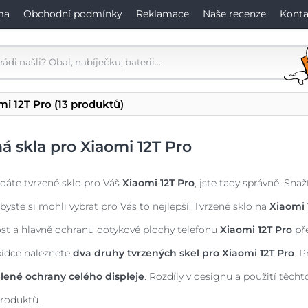
ma
Obchodní podmínky
Reklamace
Naše recenze
Konta
mi 12T Pro
(13 produktů)
á skla pro Xiaomi 12T Pro
dáte tvrzené sklo pro Váš
Xiaomi 12T Pro
, jste tady správně. Sna
byste si mohli vybrat pro Vás to nejlepší. Tvrzené sklo na
Xiaomi 
st a hlavně ochranu dotykové plochy telefonu
Xiaomi 12T Pro
př
bídce naleznete
dva druhy tvrzených skel pro
Xiaomi 12T Pro
. 
lené ochrany celého displeje
. Rozdíly v designu a použití těch
roduktů.