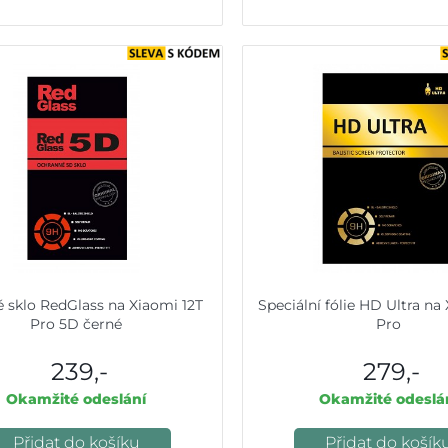
é sklo RedGlass na Xiaomi 12T
Speciální fólie HD Ultra na
Pro 5D černé
Pro
239,-
279,-
Okamžité odeslání
Okamžité odeslá
Přidat do košíku
Přidat do košík