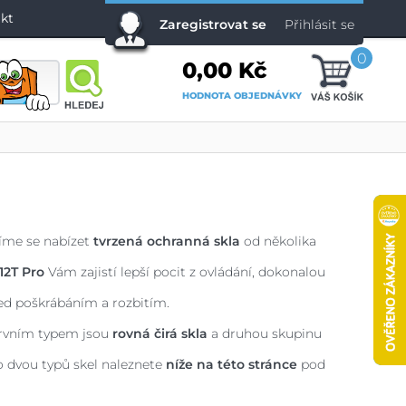
kt
Zaregistrovat se
Přihlásit se
0
0,00 Kč
HODNOTA OBJEDNÁVKY
žíme se nabízet
tvrzená ochranná skla
od několika
12T Pro
Vám zajistí lepší pocit z ovládání, dokonalou
ed poškrábáním a rozbitím.
Prvním typem jsou
rovná čirá skla
a druhou skupinu
to dvou typů skel naleznete
níže na této stránce
pod