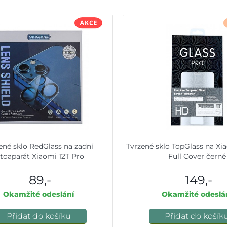
ené sklo RedGlass na zadní
Tvrzené sklo TopGlass na Xi
otoaparát Xiaomi 12T Pro
Full Cover černé
89,-
149,-
Okamžité odeslání
Okamžité odeslá
Přidat do košíku
Přidat do košík