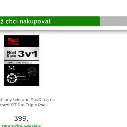
Přidat do košíku
Přidat do košík
chrany telefonu RedGlass na
aomi 12T Pro Triple Pack
399,-
Okamžité odeslání