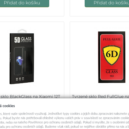
Přidat do košíku
Přidat do košík
 sklo BlackGlass na Xiaomi 12T
Tvrzené sklo Red FullGlue n
Pro 5D černé
Pro Full Cover čer
á cookies
290,-
290,-
s, které naše společnosti využívají. Jednotlivé typy cookies a jejich dobu zpracování naleznete
. Pokud byste nás potřebovali ohledně výkonu vašich práv v souvislosti se zpracováním cookie
ázíte, nebo na našeho Pověřence pro ochranu osobních údajů. Pokud si myslíte, že s osobními úd
Okamžité odeslání
Okamžité odeslá
adu pro ochranu osobních údajů. Budeme však rádi, pokud se nejdříve obrátíte přímo na nás 