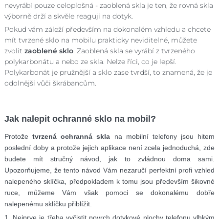
nevyrábí pouze celoplošná - zaoblená skla je ten, že rovná skla
výborně drží a skvěle reagují na dotyk.
Pokud vám záleží především na dokonalém vzhledu a chcete
mít tvrzené sklo na mobilu prakticky neviditelné, můžete
zvolit
zaoblené sklo
. Zaoblená skla se vyrábí z tvrzeného
polykarbonátu a nebo ze skla. Nelze říci, co je lepší.
Polykarbonát je pružnější a sklo zase tvrdší, to znamená, že je
odolnější vůči škrábancům.
Jak nalepit ochranné sklo na mobil?
Protože
tvrzená ochranná skla
na mobilní telefony jsou hitem
poslední doby a protože jejich aplikace není zcela jednoduchá, zde
budete mít stručný návod, jak to zvládnou doma sami.
Upozorňujeme, že tento návod Vám nezaručí perfektní profi vzhled
nalepeného sklíčka, předpokladem k tomu jsou především šikovné
ruce, můžeme Vám však pomoci se dokonalému dobře
nalepenému sklíčku přiblížit.
1. Nejprve je třeba vyčistit povrch dotykové plochy telefonu vlhkým