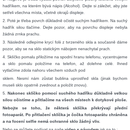
hadříkem, na kterém bývá nápis (Alcohol). Dejte si záležet, aby jste
setřeli všechna místa, včetně okrajů displeje.
2. Poté je třeba povrch důkladně očistit suchým hadříkem. Na suchý
hadřík silou tlačíme. Dejte pozor, aby na povrchu displeje nebyla
žádná zrnka prachu.
3. Následně odlepíme krycí folii z tvrzeného skla a současně dáme
pozor, aby se na sklo statickým nábojem nenachytal prach.
4. Sklíčko pomalu přiložíme na spodní hranu telefonu, vycentrujeme
a sklo pomalu položíme na telefon, až dolehne celé. Ihned
vytlačíme zdola nahoru všechem vzduch pod
sklem. Nesmí nám zůstat bublina uprostřed skla (jinak bychom
museli sklo opatrně zvednout a položit znovu).
5.
Nakonec sklíčko pomocí suchého hadříku důkladně velkou
silou očistíme a přitlačíme na všech místech k dotykové ploše.
Nebojte se toho, že některá sklíčka překrývají přední
fotoaparát. Po přitlačení sklíčka je čočka fotoaparátu chráněna
a na focení selfie nemá ochranné sklo žádný vliv.
Nebo se můžete podívat na naše
video s návodem
jak na to :