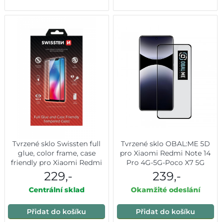
Tvrzené sklo Swissten full
Tvrzené sklo OBAL:ME 5D
glue, color frame, case
pro Xiaomi Redmi Note 14
friendly pro Xiaomi Redmi
Pro 4G-5G-Poco X7 5G
Note 14 Pro 5G černé
Black
229,-
239,-
Centrální sklad
Okamžité odeslání
Přidat do košíku
Přidat do košíku