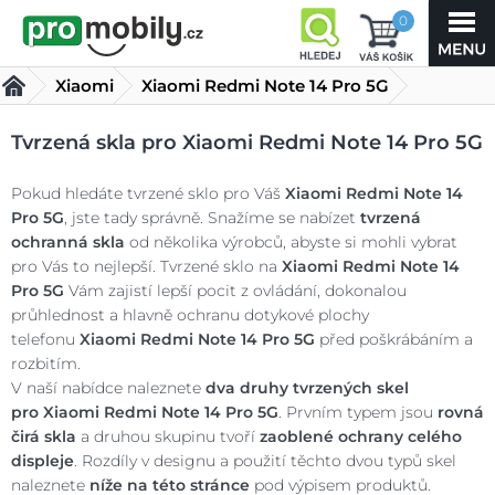
0
Xiaomi
Xiaomi Redmi Note 14 Pro 5G
Tvrzená skla Xiaomi Redmi Note 14 Pro 5G
(12 produktů)
Tvrzená skla pro Xiaomi Redmi Note 14 Pro 5G
Pokud hledáte tvrzené sklo pro Váš
Xiaomi Redmi Note 14
Pro 5G
, jste tady správně. Snažíme se nabízet
tvrzená
ochranná skla
od několika výrobců, abyste si mohli vybrat
pro Vás to nejlepší. Tvrzené sklo na
Xiaomi Redmi Note 14
Pro 5G
Vám zajistí lepší pocit z ovládání, dokonalou
průhlednost a hlavně ochranu dotykové plochy
telefonu
Xiaomi Redmi Note 14 Pro 5G
před poškrábáním a
rozbitím.
V naší nabídce naleznete
dva druhy tvrzených skel
pro
Xiaomi Redmi Note 14 Pro 5G
. Prvním typem jsou
rovná
čirá skla
a druhou skupinu tvoří
zaoblené ochrany celého
displeje
. Rozdíly v designu a použití těchto dvou typů skel
naleznete
níže na této stránce
pod výpisem produktů.