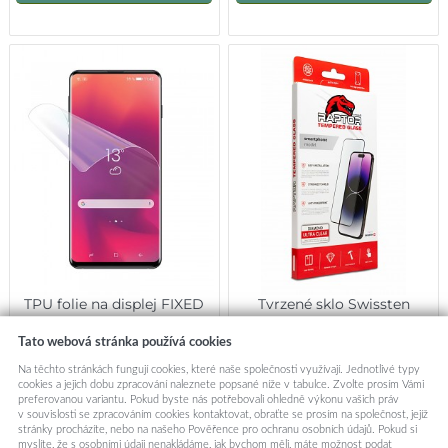
TPU folie na displej FIXED
Tvrzené sklo Swissten
Invisible Protector pro
Raptor Diamond Ultra Clear
Xiaomi Redmi Note 14 Pro
3D pro Xiaomi Redmi Note
Tato webová stránka používá cookies
4G-5G-Pro+ 5G, 2ks v balení
14 Pro 5G černé
379,-
449,-
Na těchto stránkách fungují cookies, které naše společnosti využívají. Jednotlivé typy
cookies a jejich dobu zpracování naleznete popsané níže v tabulce. Zvolte prosím Vámi
Centrální sklad
Centrální sklad
preferovanou variantu. Pokud byste nás potřebovali ohledně výkonu vašich práv
v souvislosti se zpracováním cookies kontaktovat, obraťte se prosím na společnost, jejíž
stránky procházíte, nebo na našeho Pověřence pro ochranu osobních údajů. Pokud si
Přidat do košíku
Přidat do košíku
myslíte, že s osobními údaji nenakládáme, jak bychom měli, máte možnost podat