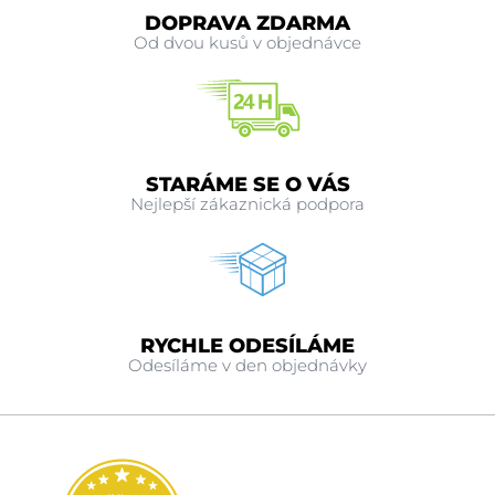
DOPRAVA ZDARMA
Od dvou kusů v objednávce
STARÁME SE O VÁS
Nejlepší zákaznická podpora
RYCHLE ODESÍLÁME
Odesíláme v den objednávky