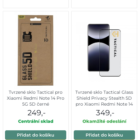
Tvrzené sklo Tactical pro
Tvrzené sklo Tactical Glass
Xiaomi Redmi Note 14 Pro
Shield Privacy Stealth 5D
5G 5D černé
pro Xiaomi Redmi Note 14
Pro 4G-5G-Poco X7 5G
249,-
349,-
Black
Centrální sklad
Okamžité odeslání
Přidat do košíku
Přidat do košíku