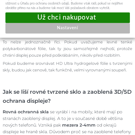
stížnost u Úřadu pro ochranu osobních údajů. Budeme však rádi, pokud se nejdříve
obrátíte přímo na nás a budeme tak moct Váš požadavek obratem vyřešit.
Nastavení
Je lepší fólie nebo ochranné sklo?
To nelze jednoznačně říci. Pokud uvažujeme levné tenké
polykarbonátové fólie, tak ty jsou samozřejmě nejhoší, protože
chrání displej pouze před poškrábáním, nikoliv před rozbitím.
Pokud budeme srovnávat HD Ultra hydrogelové fólie s tvrzenými
skly, budou jak cenově, tak funkčně, velmi vyrovnanými soupeři.
Jak se liší rovné tvrzené sklo a zaoblená 3D/5D
ochrana displeje?
Rovná ochranná skla
se vyrábí i na mobily, které mají po
stranách zaoblený displej. A to je v současné době většina
nových telefonů. Vzniká pak
mezera 2-4mm
od okrajů
displeje ke hraně skla. Důvodem proč se na zaoblené telefony