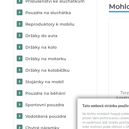
Příslušenství ke sluchátkům
Mohlo
Pouzdra na sluchátka
Reproduktory k mobilu
Držáky do auta
Držáky na kolo
Držáky na motorku
Držáky na koloběžku
Stojánky na mobil
Tvrz
Pouzdra na běhání
SAMS
Sportovní pouzdra
Tato webová stránka použív
Na těchto stránkách fungují cookie
Vodotěsná pouzdra
prosím Vámi preferovanou variantu
na společnost, jejíž stránky proch
máte možnost podat stížnost u Úř
Chytré náramky