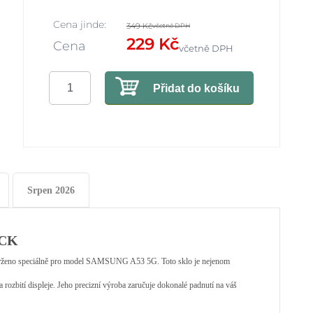
Cena jinde:
349 Kč
včetně DPH
229 Kč
Cena
včetně DPH
Přidat do košíku
Srpen 2026
ACK
 navrženo speciálně pro model SAMSUNG A53 5G. Toto sklo je nejenom
 rozbití displeje. Jeho precizní výroba zaručuje dokonalé padnutí na váš