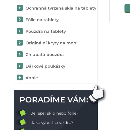
Ochranná tvrzená skla na tablety
Fólie na tablety
Pouzdra na tablety
Originální kryty na mobil
Chlupatá pouzdra
Dárkové poukázky
Apple
PORADÍME VÁM:
Je lepší sklo nebo fólie?
Jaké vybrat pouzdro?