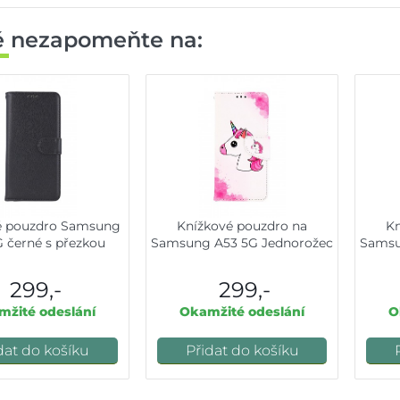
ě nezapomeňte na:
é pouzdro Samsung
Knížkové pouzdro na
Kn
 černé s přezkou
Samsung A53 5G Jednorožec
Samsu
299,-
299,-
žité odeslání
Okamžité odeslání
O
dat do košíku
Přidat do košíku