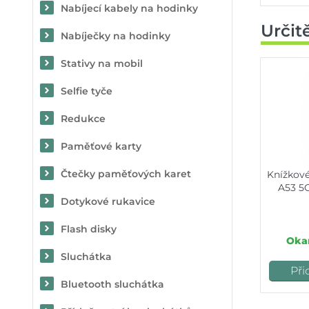
Nabíjecí kabely na hodinky
Určit
Nabíječky na hodinky
Stativy na mobil
Selfie tyče
Redukce
Paměťové karty
Čtečky paměťových karet
Knížkov
A53 5G
Dotykové rukavice
Flash disky
Okam
Sluchátka
Při
Bluetooth sluchátka