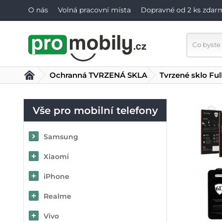
O nás
Volná pracovní místa
Dopravné od 2 ks zdar
Ochranná TVRZENÁ SKLA
Tvrzené sklo Fu
Vše pro mobilní telefony
Samsung
Xiaomi
iPhone
Realme
Vivo