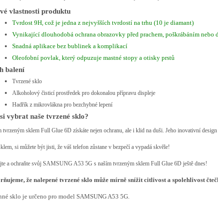
vé vlastnosti produktu
Tvrdost 9H, což je jedna z nejvyšších tvrdostí na trhu (10 je diamant)
Vynikající dlouhodobá ochrana obrazovky před prachem, poškrábáním nebo 
Snadná aplikace bez bublinek a komplikací
Oleofobní povlak, který odpuzuje mastné stopy a otisky prstů
h balení
Tvrzené sklo
Alkoholový čisticí prostředek pro dokonalou přípravu displeje
Hadřík z mikrovlákna pro bezchybné lepení
si vybrat naše tvrzené sklo?
 tvrzeným sklem Full Glue 6D získáte nejen ochranu, ale i klid na duši. Jeho inovativní design 
klem, si můžete být jisti, že váš telefon zůstane v bezpečí a vypadá skvěle!
jte a ochraňte svůj SAMSUNG A53 5G s naším tvrzeným sklem Full Glue 6D ještě dnes!
ňujeme, že nalepené tvrzené sklo může mírně snížit citlivost a spolehlivost čteč
nné sklo je určeno pro model SAMSUNG A53 5G.