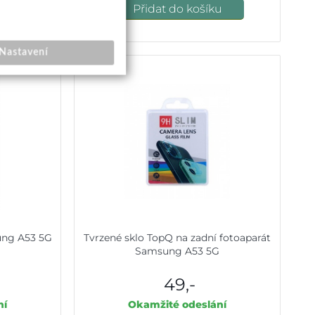
u
Přidat do košíku
Nastavení
ung A53 5G
Tvrzené sklo TopQ na zadní fotoaparát
Samsung A53 5G
49,-
ní
Okamžité odeslání