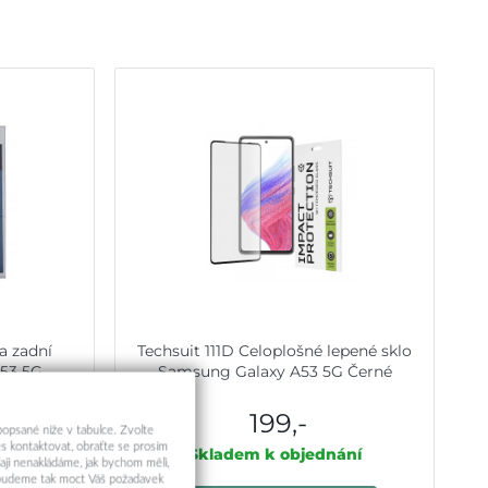
a zadní
Techsuit 111D Celoplošné lepené sklo
53 5G
Samsung Galaxy A53 5G Černé
199,-
 popsané níže v tabulce. Zvolte
s kontaktovat, obraťte se prosím
ní
Skladem k objednání
aji nenakládáme, jak bychom měli,
a budeme tak moct Váš požadavek