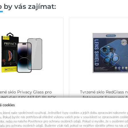
 by vás zajímat:
ené sklo Privacy Glass pro
Tvrzené sklo RedGlass n
UNG GALAXY A53 5G BLACK
fotoaparát Samsung A
á cookies
249,-
149,-
s, které naše společnosti využívají. Jednotlivé typy cookies a jejich dobu zpracování naleznete
. Pokud byste nás potřebovali ohledně výkonu vašich práv v souvislosti se zpracováním cookie
Okamžité odeslání
Okamžité odeslá
ázíte, nebo na našeho Pověřence pro ochranu osobních údajů. Pokud si myslíte, že s osobními úd
adu pro ochranu osobních údajů. Budeme však rádi, pokud se nejdříve obrátíte přímo na nás 