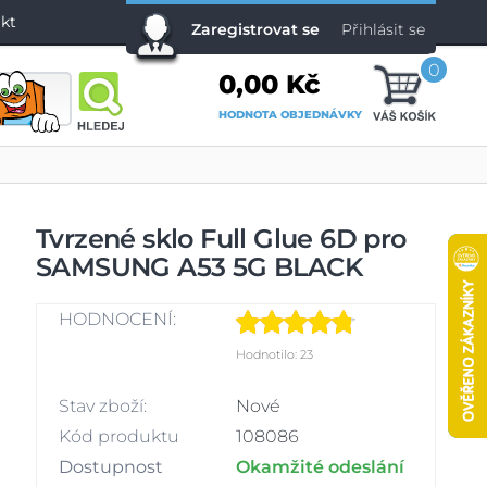
kt
Zaregistrovat se
Přihlásit se
0
0,00 Kč
HODNOTA OBJEDNÁVKY
Tvrzené sklo Full Glue 6D pro
SAMSUNG A53 5G BLACK
HODNOCENÍ:
Hodnotilo: 23
Stav zboží:
Nové
Kód produktu
108086
Dostupnost
Okamžité odeslání