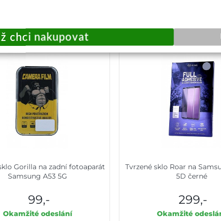
Přidat do košíku
Přidat do košík
sklo Gorilla na zadní fotoaparát
Tvrzené sklo Roar na Sams
Samsung A53 5G
5D černé
99,-
299,-
Okamžité odeslání
Okamžité odeslá