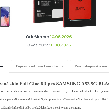
Odešleme:
10.08.2026
U vás bude:
11.08.2026
oží
Dopravné od dvou kusů zdarma
Proč nakupovat u nás
zené sklo Full Glue 6D pro SAMSUNG A53 5G BL
e revoluční ochranu pro váš mobilní telefon s naším tvrzeným sklem Full Glue 6D, které je
ní, ale především extrémně funkční. S jeho pomocí se můžete rozloučit s obavami z poškrábání a
, což z něj činí ideální volbu pro každého, kdo si cení kvality a ochrany.