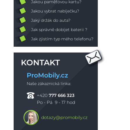
Jakou paměťovou kartu?
Jakou vybrat nabíječku?
Jaký držák do auta?
Jak správně dobíjet baterii ?
Jak zjistím typ mého telefonu?
KONTAKT
ProMobily.cz
Naše zákaznická linka:
+420
777 666 323
Po - Pá 9 - 17 hod
dotazy@promobily.cz