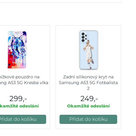
ížkové pouzdro na
Zadní silikonový kryt na
ng A53 5G Kresba vlka
Samsung A53 5G Fotbalista
2
299,-
249,-
kamžité odeslání
Okamžité odeslání
Přidat do košíku
Přidat do košíku