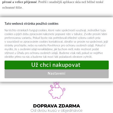
přesné a velice příjemné
. Potěší i snadnější aplikace skla než běžné tenké
ochranné fólie.
Vlastnosti:
Tato webová stránka používá cookies
vyrobeno přesně na daný typ telefonu
velice odolné proti poškrábání
Na těchto stránkách fungují cookies, které naše společnosti využívají. Jednotlivé typy
cookies a jejich dobu zpracování naleznete popsané níže v tabulce. Zvolte prosím Vámi
omezuje odlesky a otisky prstů
preferovanou variantu. Pokud byste nás potřebovali ohledně výkonu vašich práv
v souvislosti se zpracováním cookies kontaktovat, obraťte se prosím na společnost, jejíž
vyhlazuje a zaceluje již drobně poškrábaný displej
stránky procházíte, nebo na našeho Pověřence pro ochranu osobních údajů. Pokud si
při rozbití se rozbije na malé kousky, které nejsou ostré, nepoškodí
myslíte, že s osobními údaji nenakládáme, jak bychom měli, máte možnost podat
stížnost u Úřadu pro ochranu osobních údajů. Budeme však rádi, pokud se nejdříve
tak chráněný displej
obrátíte přímo na nás a budeme tak moct Váš požadavek obratem vyřešit.
nesnižuje dotykové vlastnosti displeje ani čitelnost displeje
Kód produktu
108695
Nastavení
DOPRAVA ZDARMA
Od dvou kusů v objednávce