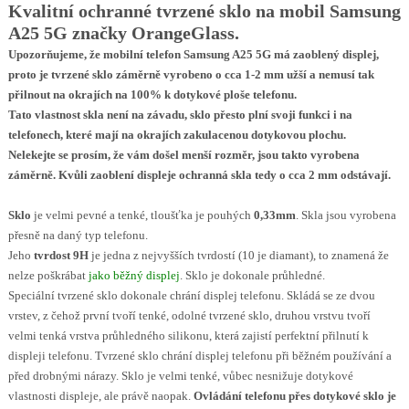
Kvalitní ochranné tvrzené sklo na mobil Samsung
A25 5G značky OrangeGlass.
Upozorňujeme, že mobilní telefon Samsung A25 5G má zaoblený displej,
proto je tvrzené sklo záměrně vyrobeno o cca 1-2 mm užší a nemusí tak
přilnout na okrajích na 100% k dotykové ploše telefonu.
Tato vlastnost skla není na závadu, sklo přesto plní svoji funkci i na
telefonech, které mají na okrajích zakulacenou dotykovou plochu.
Nelekejte se prosím, že vám došel menší rozměr, jsou takto vyrobena
záměrně. Kvůli zaoblení displeje ochranná skla tedy o cca 2 mm odstávají.
Sklo
je velmi pevné a tenké, tloušťka je pouhých
0,33mm
. Skla jsou vyrobena
přesně na daný typ telefonu.
Jeho
tvrdost 9H
je jedna z nejvyšších tvrdostí (10 je diamant), to znamená že
nelze poškrábat
jako běžný displej
. Sklo je dokonale průhledné.
Speciální tvrzené sklo dokonale chrání displej telefonu. Skládá se ze dvou
vrstev, z čehož první tvoří tenké, odolné tvrzené sklo, druhou vrstvu tvoří
velmi tenká vrstva průhledného silikonu, která zajistí perfektní přilnutí k
displeji telefonu. Tvrzené sklo chrání displej telefonu při běžném používání a
před drobnými nárazy. Sklo je velmi tenké, vůbec nesnižuje dotykové
vlastnosti displeje, ale právě naopak.
Ovládání telefonu přes dotykové sklo je