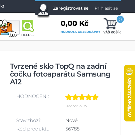
kt
Zaregistrovat se
Přihlásit se
0
0,00 Kč
HODNOTA OBJEDNÁVKY
Tvrzené sklo TopQ na zadní
čočku fotoaparátu Samsung
A12
HODNOCENÍ:
Hodnotilo: 35
Stav zboží:
Nové
Kód produktu
56785