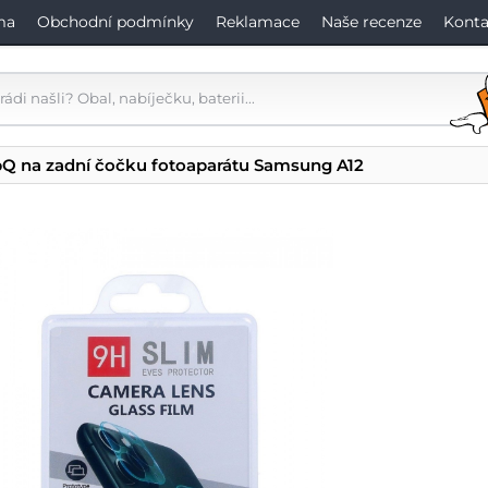
ma
Obchodní podmínky
Reklamace
Naše recenze
Konta
pQ na zadní čočku fotoaparátu Samsung A12