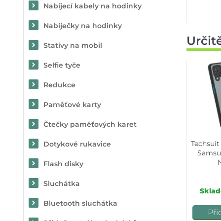
Nabíjecí kabely na hodinky
Nabíječky na hodinky
Určit
Stativy na mobil
Selfie tyče
Redukce
Paměťové karty
Čtečky paměťových karet
Techsuit
Dotykové rukavice
Samsun
Flash disky
Sluchátka
Sklad
Bluetooth sluchátka
Při