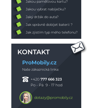
Jakou paměťovou kartu?
Jakou vybrat nabíječku?
Jaký držák do auta?
Jak správně dobíjet baterii ?
Jak zjistím typ mého telefonu?
KONTAKT
ProMobily.cz
Naše zákaznická linka:
+420
777 666 323
Po - Pá 9 - 17 hod
dotazy@promobily.cz