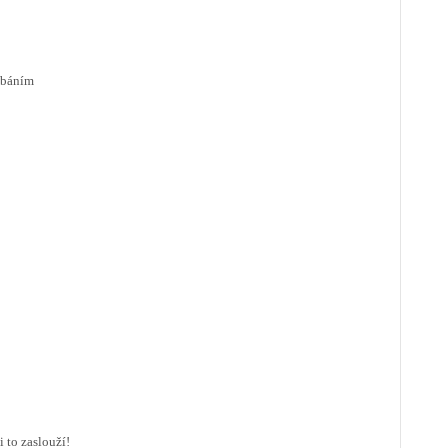
ábáním
 to zaslouží!