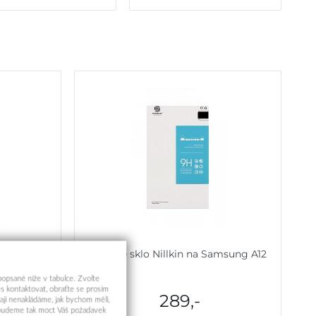
Samsung A12
Tvrzené sklo Nillkin na Samsung A12
é
 popsané níže v tabulce. Zvolte
s kontaktovat, obraťte se prosím
289,-
aji nenakládáme, jak bychom měli,
a budeme tak moct Váš požadavek