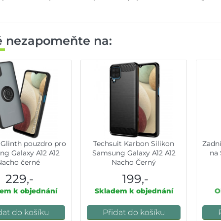
ě nezapomeňte na:
 Glinth pouzdro pro
Techsuit Karbon Silikon
Zadní
g Galaxy A12 A12
Samsung Galaxy A12 A12
na 
Nacho černé
Nacho Černý
229,-
199,-
em k objednání
Skladem k objednání
O
dat do košíku
Přidat do košíku