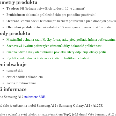
ametry produktu
Tvrdost:
9H (jedna z nejvyšších tvrdostí, 10 je diamant)
Průhlednost:
dokonale průhledné sklo pro pohodlné používání
Ochrana:
chrání čočku telefonu při běžném používání a před drobným poškr
Oleofobní povlak:
extrémně odolné vůči mastným stopám a otiskům prstů
ody produktu
Maximální ochrana zadní čočky fotoaparátu před poškrábáním a poškozením.
Zachovává kvalitu pořízených záznamů díky dokonalé průhlednosti.
Snadná údržba díky oleofobnímu povlaku, který odpuzuje otisky prstů.
Rychlá a jednoduchá instalace s čistícím hadříkem v balení.
ení obsahuje
tvrzené sklo
čistící hadřík s alkoholem
hadřík z mikrovlákna
ší informace
 na
Samsung A12
naleznete ZDE
.
é sklo je určeno na mobil
Samsung A12 / Samsung Galaxy A12 / A125F.
jte a ochraňte svůj telefon s tvrzeným sklem TopQ ještě dnes! Vaše Samsung A12 si