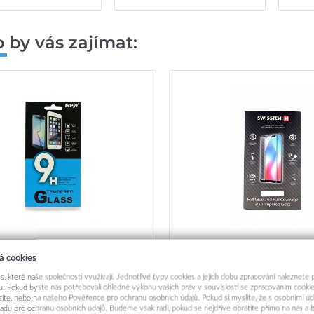
 by vás zajímat:
 sklo TopGlass na Samsung A12
Tvrzené sklo Swissten na 
á cookies
3D zahnuté čern
s, které naše společnosti využívají. Jednotlivé typy cookies a jejich dobu zpracování naleznete
. Pokud byste nás potřebovali ohledně výkonu vašich práv v souvislosti se zpracováním cookie
199,-
299,-
ázíte, nebo na našeho Pověřence pro ochranu osobních údajů. Pokud si myslíte, že s osobními úd
adu pro ochranu osobních údajů. Budeme však rádi, pokud se nejdříve obrátíte přímo na nás 