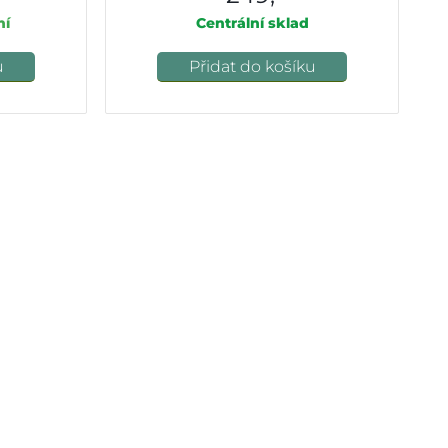
ní
Centrální sklad
u
Přidat do košíku