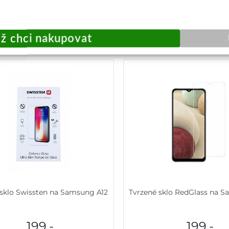
Okamžité odeslání
Okamžité odeslá
Přidat do košíku
Přidat do košík
 sklo Swissten na Samsung A12
Tvrzené sklo RedGlass na 
199,-
199,-