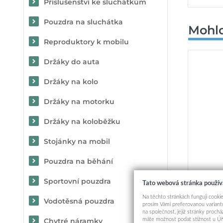
Příslušenství ke sluchátkům
Pouzdra na sluchátka
Mohlo
Reproduktory k mobilu
Držáky do auta
Držáky na kolo
Držáky na motorku
Držáky na koloběžku
Stojánky na mobil
Pouzdra na běhání
Tvrzené
Sportovní pouzdra
Tato webová stránka použív
Na těchto stránkách fungují cookie
Vodotěsná pouzdra
prosím Vámi preferovanou variantu
na společnost, jejíž stránky proch
máte možnost podat stížnost u Úř
Chytré náramky