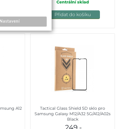
ní
Centrální sklad
u
Přidat do košíku
Nastavení
Samsung A12
Tactical Glass Shield 5D sklo pro
Samsung Galaxy M12/A32 5G/A12/A02s
Black
249,-