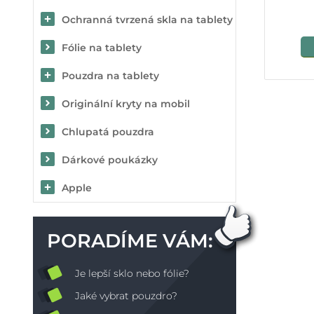
Ochranná tvrzená skla na tablety
Fólie na tablety
Pouzdra na tablety
Originální kryty na mobil
Chlupatá pouzdra
Dárkové poukázky
Apple
PORADÍME VÁM:
Je lepší sklo nebo fólie?
Jaké vybrat pouzdro?