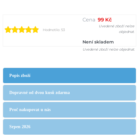
Cena
99 Kč
Uvedené zboží nelze
Hodnotilo: 53
objednat.
Není skladem
Uvedené zboží nelze objednat.
Popis zboží
Dopravné od dvou kusů zdarma
Proč nakupovat u nás
Srpen 2026