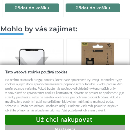
Přidat do košíku
Přidat do košíku
Mohlo by vás zajímat:
Tato webová stránka používá cookies
Na těchto stránkách fungují cookies, které naše společnosti využívají. Jednotlivé typy
cookies a jejich dobu zpracování naleznete popsané níže v tabulce. Zvolte prosím Vámi
preferovanou variantu. Pokud byste nás potřebovali ohledně výkonu vašich práv
v souvislosti se zpracováním cookies kontaktovat, obraťte se prosím na společnost, jejíž
stránky procházíte, nebo na našeho Pověřence pro ochranu osobních údajů. Pokud si
myslíte, že s osobními údaji nenakládáme, jak bychom měli, máte možnost podat
stížnost u Úřadu pro ochranu osobních údajů. Budeme však rádi, pokud se nejdříve
obrátíte přímo na nás a budeme tak moct Váš požadavek obratem vyřešit.
Ochranné tvrzené sklo FIXED
Tvrzené sklo Tactical pro
Full-Cover pro Samsung
Samsung A55 5D černé
Galaxy A55 5G, lepení přes
Nastavení