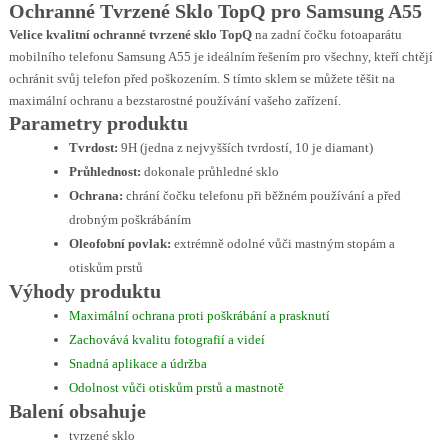
Ochranné Tvrzené Sklo TopQ pro Samsung A55
Velice kvalitní ochranné tvrzené sklo TopQ
na zadní čočku fotoaparátu
mobilního telefonu Samsung A55 je ideálním řešením pro všechny, kteří chtějí
ochránit svůj telefon před poškozením. S tímto sklem se můžete těšit na
maximální ochranu a bezstarostné používání vašeho zařízení.
Parametry produktu
Tvrdost:
9H (jedna z nejvyšších tvrdostí, 10 je diamant)
Průhlednost:
dokonale průhledné sklo
Ochrana:
chrání čočku telefonu při běžném používání a před
drobným poškrábáním
Oleofobní povlak:
extrémně odolné vůči mastným stopám a
otiskům prstů
Výhody produktu
Maximální ochrana proti poškrábání a prasknutí
Zachovává kvalitu fotografií a videí
Snadná aplikace a údržba
Odolnost vůči otiskům prstů a mastnotě
Balení obsahuje
tvrzené sklo