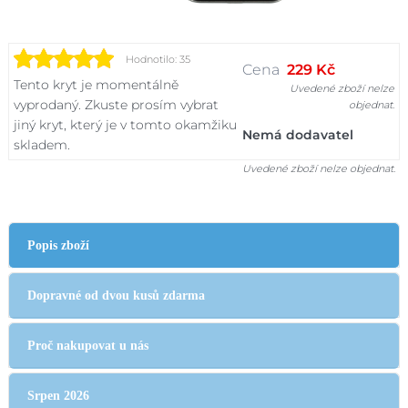
Hodnotilo: 35
Cena
229 Kč
Tento kryt je momentálně
Uvedené zboží nelze
vyprodaný. Zkuste prosím vybrat
objednat.
jiný kryt, který je v tomto okamžiku
Nemá dodavatel
skladem.
Uvedené zboží nelze objednat.
Popis zboží
Dopravné od dvou kusů zdarma
Proč nakupovat u nás
Srpen 2026