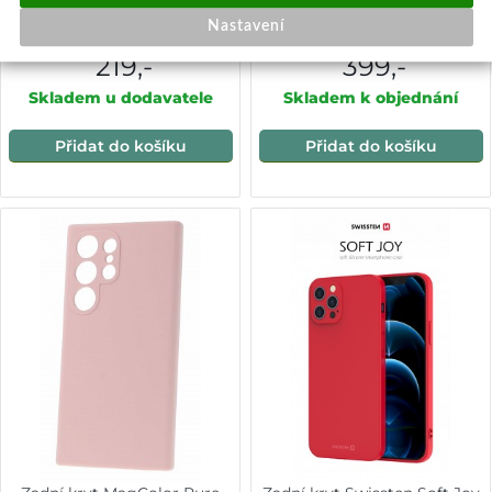
MagSafe pro Samsung
Magnetické MagSafe
Nastavení
Galaxy S24 Ultra tmavě
Samsung Galaxy S24 Ultra
modrý
Růžový písek
219,-
399,-
Skladem u dodavatele
Skladem k objednání
Přidat do košíku
Přidat do košíku