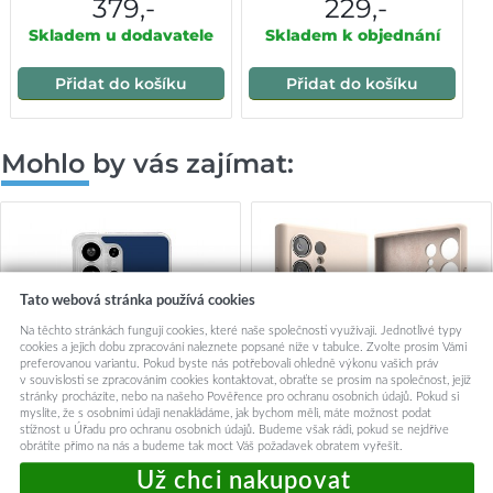
379,-
229,-
Ultra
Skladem u dodavatele
Skladem k objednání
Přidat do košíku
Přidat do košíku
Mohlo by vás zajímat:
Tato webová stránka používá cookies
Na těchto stránkách fungují cookies, které naše společnosti využívají. Jednotlivé typy
cookies a jejich dobu zpracování naleznete popsané níže v tabulce. Zvolte prosím Vámi
preferovanou variantu. Pokud byste nás potřebovali ohledně výkonu vašich práv
v souvislosti se zpracováním cookies kontaktovat, obraťte se prosím na společnost, jejíž
stránky procházíte, nebo na našeho Pověřence pro ochranu osobních údajů. Pokud si
myslíte, že s osobními údaji nenakládáme, jak bychom měli, máte možnost podat
stížnost u Úřadu pro ochranu osobních údajů. Budeme však rádi, pokud se nejdříve
obrátíte přímo na nás a budeme tak moct Váš požadavek obratem vyřešit.
Ochranný kryt Glossy
Ringke Silikonové