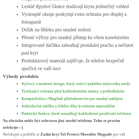
Lesklé třpytivé částice dodávají krytu jedinečný vzhled
Vystouplé okraje poskytují extra ochranu pro displej a
fotoaparát
Držák na šňůrku pro snadné nošení
Přesné výřezy pro snadný přístup ke všem konektorům
Integrované tlačítka zabraňují pronikání prachu a nečistot
pod kryt
Protiskluzový materiál zajišťuje, že telefon bezpečně
spočívá ve vaší ruce
Výhody produktu
Stylový a moderní design, který osloví každého milovníka módy
Vynikající ochrana před každodenními nárazy a poškrábáním
Kompatibilita s MagSafe příslušenstvím pro snadné nabíjení
Jednoduchá údržba a čištění díky kvalitním materiálům
Praktické funkce, které usnadňují každodenní používání telefonu
Na obrázku může být zobrazen jiný model telefonu. Toho se prosím
nelekejte :-)
Nečekejte a pořiďte si
Zadní kryt Tel Protect Moonlite Magsafe
pro váš