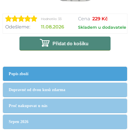
Cena
229 Kč
Hodnotilo: 33
Odešleme:
11.08.2026
Skladem u dodavatele
Přidat do košíku
Popis zboží
Dopravné od dvou kusů zdarma
Proč nakupovat u nás
Srpen 2026