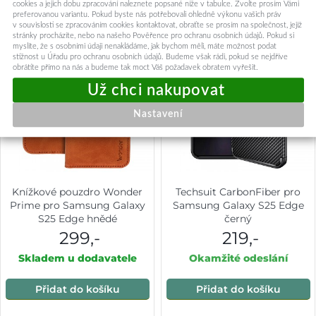
cookies a jejich dobu zpracování naleznete popsané níže v tabulce. Zvolte prosím Vámi
preferovanou variantu. Pokud byste nás potřebovali ohledně výkonu vašich práv
v souvislosti se zpracováním cookies kontaktovat, obraťte se prosím na společnost, jejíž
stránky procházíte, nebo na našeho Pověřence pro ochranu osobních údajů. Pokud si
myslíte, že s osobními údaji nenakládáme, jak bychom měli, máte možnost podat
stížnost u Úřadu pro ochranu osobních údajů. Budeme však rádi, pokud se nejdříve
obrátíte přímo na nás a budeme tak moct Váš požadavek obratem vyřešit.
Nastavení
Knížkové pouzdro Wonder
Techsuit CarbonFiber pro
Prime pro Samsung Galaxy
Samsung Galaxy S25 Edge
S25 Edge hnědé
černý
299,-
219,-
Skladem u dodavatele
Okamžité odeslání
Přidat do košíku
Přidat do košíku