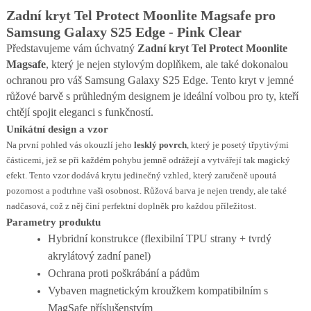
Zadní kryt Tel Protect Moonlite Magsafe pro
Samsung Galaxy S25 Edge - Pink Clear
Představujeme vám úchvatný
Zadní kryt Tel Protect Moonlite
Magsafe
, který je nejen stylovým doplňkem, ale také dokonalou
ochranou pro váš Samsung Galaxy S25 Edge. Tento kryt v jemné
růžové barvě s průhledným designem je ideální volbou pro ty, kteří
chtějí spojit eleganci s funkčností.
Unikátní design a vzor
Na první pohled vás okouzlí jeho
lesklý povrch
, který je posetý třpytivými
částicemi, jež se při každém pohybu jemně odrážejí a vytvářejí tak magický
efekt. Tento vzor dodává krytu jedinečný vzhled, který zaručeně upoutá
pozornost a podtrhne vaši osobnost. Růžová barva je nejen trendy, ale také
nadčasová, což z něj činí perfektní doplněk pro každou příležitost.
Parametry produktu
Hybridní konstrukce (flexibilní TPU strany + tvrdý
akrylátový zadní panel)
Ochrana proti poškrábání a pádům
Vybaven magnetickým kroužkem kompatibilním s
MagSafe příslušenstvím