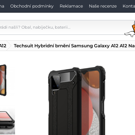
ma
Obchodní podmínky
Reklamace
Naše recenze
Konta
A12
Techsuit Hybridní brnění Samsung Galaxy A12 A12 N