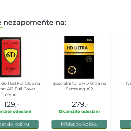
ě nezapomeňte na:
sklo Red FullGlue na
Speciální fólie HD Ultra na
Tvr
g A12 Full Cover
Samsung A12
černé
129,-
279,-
žité odeslání
Okamžité odeslání
dat do košíku
Přidat do košíku