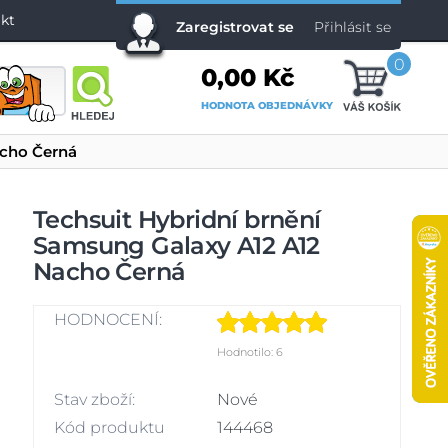
kt
Zaregistrovat se
Přihlásit se
0
0,00 Kč
HODNOTA OBJEDNÁVKY
acho Černá
Techsuit Hybridní brnění
Samsung Galaxy A12 A12
Nacho Černá
HODNOCENÍ:
Hodnotilo: 6
Stav zboží:
Nové
Kód produktu
144468