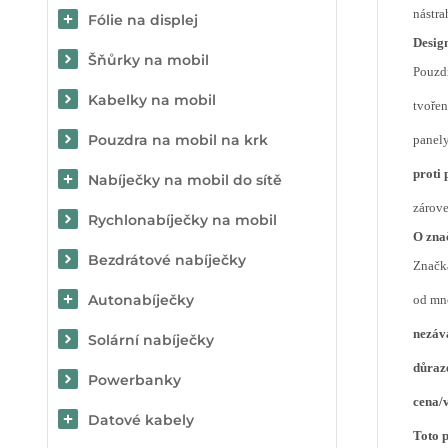
nástra
Fólie na displej
Desig
Šňůrky na mobil
Pouzd
Kabelky na mobil
tvořen
Pouzdra na mobil na krk
panely
proti
Nabíječky na mobil do sítě
zárove
Rychlonabíječky na mobil
O zna
Bezdrátové nabíječky
Značk
Autonabíječky
od mno
nezáv
Solární nabíječky
důraz
Powerbanky
cena/
Datové kabely
Toto 