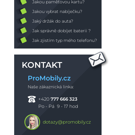
Jakou paměťovou kartu?
Jakou vybrat nabíječku?
Jaký držák do auta?
Jak správně dobíjet baterii ?
Jak zjistím typ mého telefonu?
KONTAKT
ProMobily.cz
Naše zákaznická linka:
+420
777 666 323
Po - Pá 9 - 17 hod
dotazy@promobily.cz