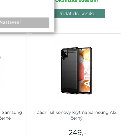
ele
Okamžité odeslání
u
Přidat do košíku
Nastavení
ro Samsung
Zadní silikonový kryt na Samsung A12
černé
černý
249,-