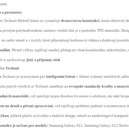
hami.
n a parametry
ro Techsuit Hybrid Armor se vyznačuje
dvouvrstvou konstrukcí
, která efektivně a
a pevným polykarbonátem, zatímco vnitřní část je z pružného TPU materiálu. Des
 na zadní straně a v rozích, které připomínají karbonová vlákna a dodávají pouzd
 pádům
. Přesné výřezy zajišťují snadný přístup ke všem konektorům, mikrofonům, r
ň si zachovávají
jistý a příjemný stisk
.
čce Techsuit
a Techsuit je synonymem pro
inteligentní řešení
v oblasti ochrany mobilních zaříze
ha jiných výrobců se Techsuit zaměřuje na
evropské standardy kvality a materi
adných materiálů
, což zaručuje nejen dlouhou životnost a odolnost, ale také bezp
em na detail a přesné zpracování
, což zajišťuje perfektní padnutí a neomezenou 
výkon
, jelikož platíte za kvalitu a funkční design, nikoli za marketingové kampaně
pouzdro je určeno pro modely:
Samsung Galaxy A12, Samsung Galaxy A12 Nacho