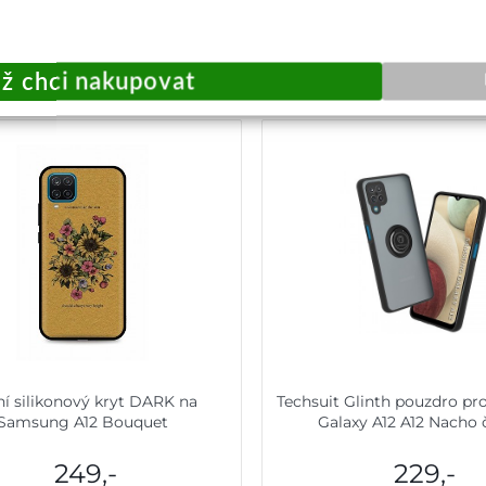
Okamžité odeslání
Skladem u dodavat
Přidat do košíku
Přidat do košík
í silikonový kryt DARK na
Techsuit Glinth pouzdro p
Samsung A12 Bouquet
Galaxy A12 A12 Nacho 
249,-
229,-