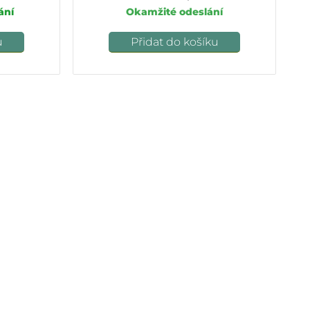
ání
Okamžité odeslání
u
Přidat do košíku