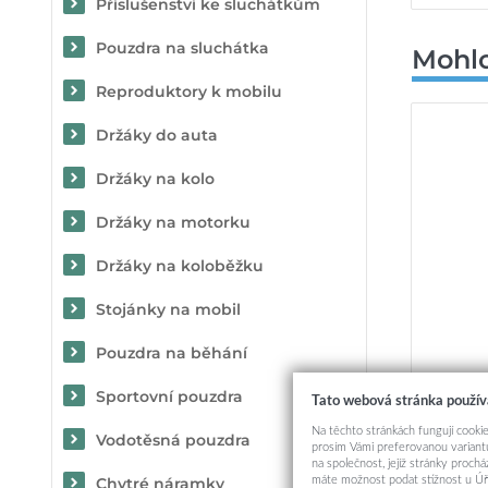
Příslušenství ke sluchátkům
Pouzdra na sluchátka
Mohlo
Reproduktory k mobilu
Držáky do auta
Držáky na kolo
Držáky na motorku
Držáky na koloběžku
Stojánky na mobil
Pouzdra na běhání
Univerzá
Sportovní pouzdra
Tato webová stránka použív
(SIZE X
5G/A02S
Na těchto stránkách fungují cookie
Vodotěsná pouzdra
12 4G/12
prosím Vámi preferovanou variantu
na společnost, jejíž stránky proch
máte možnost podat stížnost u Úř
Chytré náramky