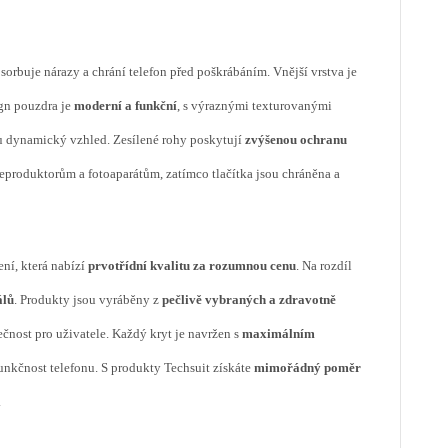
bsorbuje nárazy a chrání telefon před poškrábáním. Vnější vrstva je
ign pouzdra je
moderní a funkční
, s výraznými texturovanými
ru dynamický vzhled. Zesílené rohy poskytují
zvýšenou ochranu
eproduktorům a fotoaparátům, zatímco tlačítka jsou chráněna a
ní, která nabízí
prvotřídní kvalitu za rozumnou cenu
. Na rozdíl
álů
. Produkty jsou vyráběny z
pečlivě vybraných a zdravotně
ečnost pro uživatele. Každý kryt je navržen s
maximálním
funkčnost telefonu. S produkty Techsuit získáte
mimořádný poměr
.