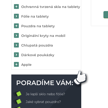
Ochranná tvrzená skla na tablety
Fólie na tablety
Pouzdra na tablety
Originální kryty na mobil
Chlupatá pouzdra
Dárkové poukázky
Apple
PORADÍME VÁM:
Je lepší sklo nebo fólie?
Jaké vybrat pouzdro?