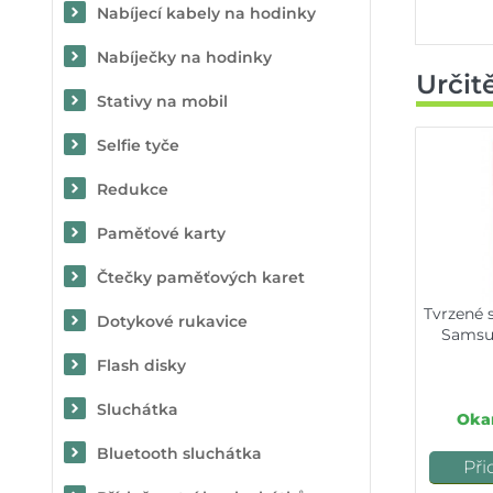
Nabíjecí kabely na hodinky
Nabíječky na hodinky
Určit
Stativy na mobil
Selfie tyče
Redukce
Paměťové karty
Čtečky paměťových karet
Tvrzené 
Dotykové rukavice
Samsun
Flash disky
Sluchátka
Okam
Bluetooth sluchátka
Při