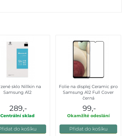
zené sklo Nillkin na
Folie na displej Ceramic pro
Samsung A12
Samsung A12 Full Cover
černá
289,-
99,-
Centrální sklad
Okamžité odeslání
Přidat do košíku
Přidat do košíku