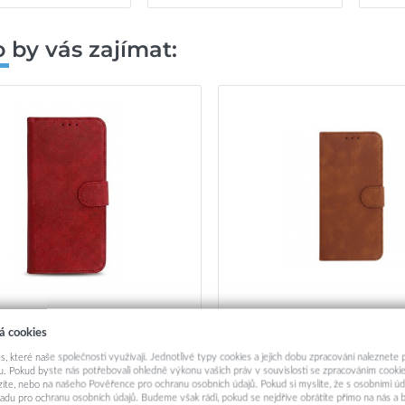
 by vás zajímat:
lní knížkové pouzdro COMMON
Univerzální knížkové pou
á cookies
L) pro Samsung A12/A13 4G/A34
(SIZE XL) pro Samsung A12/
/Xiaomi Redmi 12 4G/12C/Note
5G/A02S/Xiaomi Redmi 12 4
s, které naše společnosti využívají. Jednotlivé typy cookies a jejich dobu zpracování naleznete
 Pro 5G/Oppo A53S/A72/A92 red
12 4G/12 Pro 5G/Oppo A53
. Pokud byste nás potřebovali ohledně výkonu vašich práv v souvislosti se zpracováním cookie
199,-
199,-
ázíte, nebo na našeho Pověřence pro ochranu osobních údajů. Pokud si myslíte, že s osobními úd
brown
adu pro ochranu osobních údajů. Budeme však rádi, pokud se nejdříve obrátíte přímo na nás 