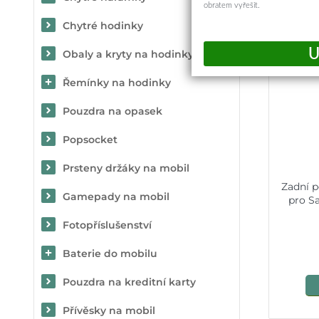
obratem vyřešit.
Chytré hodinky
Obaly a kryty na hodinky
Řemínky na hodinky
Pouzdra na opasek
Popsocket
Prsteny držáky na mobil
Zadní 
Gamepady na mobil
pro S
Fotopříslušenství
Baterie do mobilu
Pouzdra na kreditní karty
Přívěsky na mobil