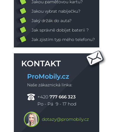
Jakou paměťovou kartu?
Jakou vybrat nabíječku?
Jaký držák do auta?
Jak správně dobíjet baterii ?
Jak zjistím typ mého telefonu?
KONTAKT
ProMobily.cz
Naše zákaznická linka:
+420
777 666 323
Po - Pá 9 - 17 hod
dotazy@promobily.cz