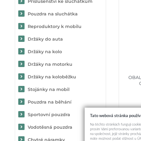
Příslušenství ke sluchátkům
Pouzdra na sluchátka
Reproduktory k mobilu
Držáky do auta
Držáky na kolo
Držáky na motorku
Držáky na koloběžku
OBAL
Stojánky na mobil
Pouzdra na běhání
Sportovní pouzdra
Tato webová stránka použív
Na těchto stránkách fungují cookie
Vodotěsná pouzdra
prosím Vámi preferovanou variantu
na společnost, jejíž stránky proch
máte možnost podat stížnost u Úř
Chytré náramky