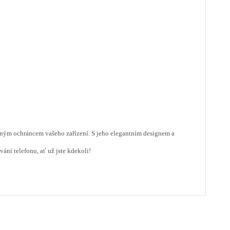
lným ochráncem vašeho zařízení. S jeho elegantním designem a
ání telefonu, ať už jste kdekoli!