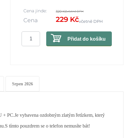
Cena jinde:
320 Kč
včetně DPH
229 Kč
Cena
včetně DPH
Přidat do košíku
Srpen 2026
U + PC.
Je vybavena ozdobným zlatým řetízkem, který
nu.
S tímto pouzdrem se o telefon nemusíte bát!