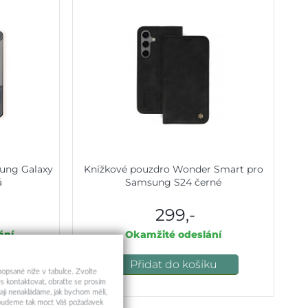
ung Galaxy
Knížkové pouzdro Wonder Smart pro
á
Samsung S24 černé
299,-
ání
Okamžité odeslání
u
Přidat do košíku
 popsané níže v tabulce. Zvolte
s kontaktovat, obraťte se prosím
aji nenakládáme, jak bychom měli,
a budeme tak moct Váš požadavek