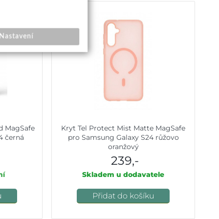
Nastavení
d MagSafe
Kryt Tel Protect Mist Matte MagSafe
4 černá
pro Samsung Galaxy S24 růžovo
oranžový
239,-
ní
Skladem u dodavatele
u
Přidat do košíku