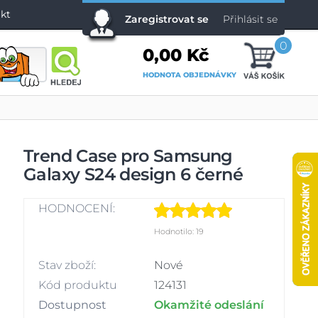
kt
Zaregistrovat se
Přihlásit se
0
0,00 Kč
HODNOTA OBJEDNÁVKY
Trend Case pro Samsung
Galaxy S24 design 6 černé
HODNOCENÍ:
Hodnotilo: 19
Stav zboží:
Nové
Kód produktu
124131
Dostupnost
Okamžité odeslání