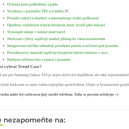
Ochrana proti poškrábání a pádu
Vyrobeno z pružného TPU a tvrdého PC
Pouzdro zakrývá objektiv a minimalizuje riziko poškození
Opatřeno ozdobným zlatým řetízkem, který slouží jako rukojeť
Vystouplé okraje v krásné zlaté barvě
Nezbytné výřezy zajišťují snadný přístup ke všem konektorům
Integrovaná tlačítka zabraňují pronikání prachu a nečistot pod pouzdro
Protiskluzový materiál zajišťuje bezpečné držení telefonu v ruce
Nabíjení telefonu bez vyjmutí z pouzdra
si vybrat Trend Case?
Case pro Samsung Galaxy S24 je nejen stylovým doplňkem, ale také nepostradate
ckými funkcemi se stane vaším nejlepším společníkem. Užijte si bezstarostné použív
ázku může být zobrazen jiný model telefonu. Toho se prosím nelekejte :-)
ě nezapomeňte na: