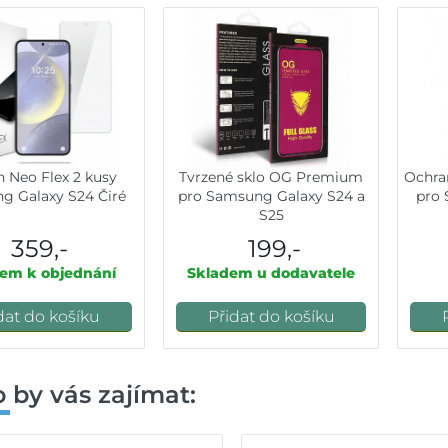
n Neo Flex 2 kusy
Tvrzené sklo OG Premium
Ochra
g Galaxy S24 Čiré
pro Samsung Galaxy S24 a
pro 
S25
359,-
199,-
em k objednání
Skladem u dodavatele
dat do košíku
Přidat do košíku
 by vás zajímat: