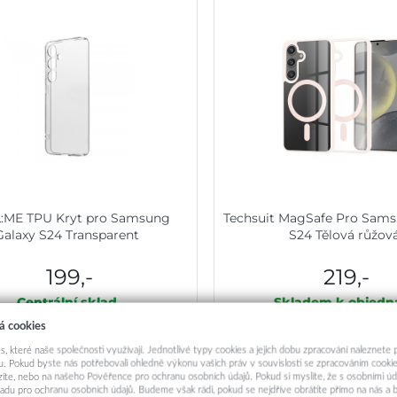
:ME TPU Kryt pro Samsung
Techsuit MagSafe Pro Sams
Galaxy S24 Transparent
S24 Tělová růžov
199,-
219,-
Centrální sklad
Skladem k objedn
á cookies
Přidat do košíku
Přidat do košík
s, které naše společnosti využívají. Jednotlivé typy cookies a jejich dobu zpracování naleznete
. Pokud byste nás potřebovali ohledně výkonu vašich práv v souvislosti se zpracováním cookie
ázíte, nebo na našeho Pověřence pro ochranu osobních údajů. Pokud si myslíte, že s osobními úd
adu pro ochranu osobních údajů. Budeme však rádi, pokud se nejdříve obrátíte přímo na nás 