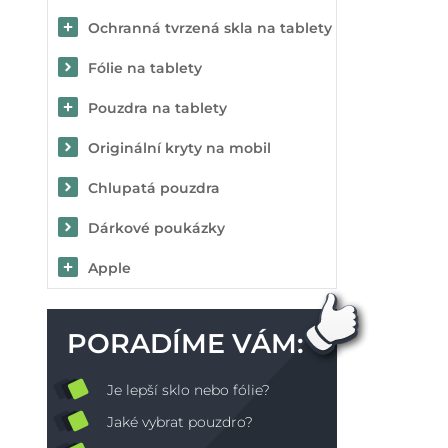
Ochranná tvrzená skla na tablety
Fólie na tablety
Pouzdra na tablety
Originální kryty na mobil
Chlupatá pouzdra
Dárkové poukázky
Apple
PORADÍME VÁM:
Je lepší sklo nebo fólie?
Jaké vybrat pouzdro?