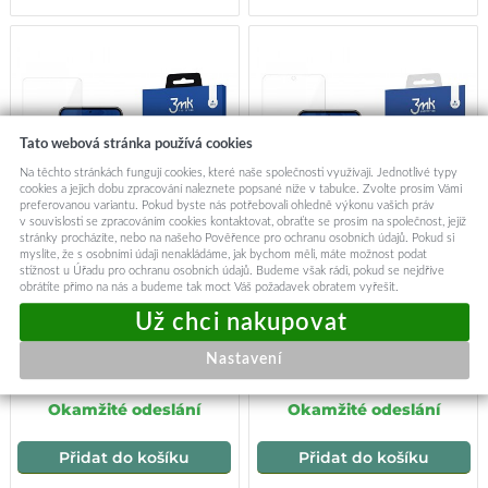
Tato webová stránka používá cookies
Na těchto stránkách fungují cookies, které naše společnosti využívají. Jednotlivé typy
cookies a jejich dobu zpracování naleznete popsané níže v tabulce. Zvolte prosím Vámi
preferovanou variantu. Pokud byste nás potřebovali ohledně výkonu vašich práv
v souvislosti se zpracováním cookies kontaktovat, obraťte se prosím na společnost, jejíž
stránky procházíte, nebo na našeho Pověřence pro ochranu osobních údajů. Pokud si
myslíte, že s osobními údaji nenakládáme, jak bychom měli, máte možnost podat
stížnost u Úřadu pro ochranu osobních údajů. Budeme však rádi, pokud se nejdříve
obrátíte přímo na nás a budeme tak moct Váš požadavek obratem vyřešit.
3mk HardGlass tvrzené sklo
3mk FlexibleGlass Lite
na displej Samsung Galaxy
Samsung Galaxy S24
S24 S25 čiré
průhledné sklo
Nastavení
239,-
239,-
Okamžité odeslání
Okamžité odeslání
Přidat do košíku
Přidat do košíku