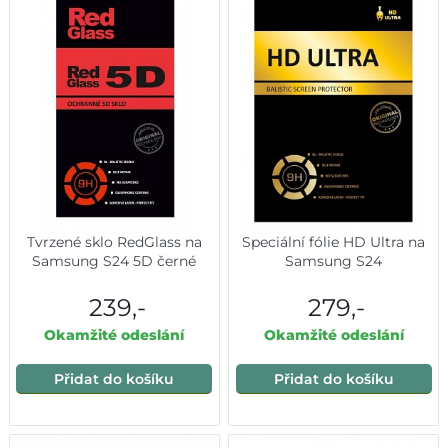
Tvrzené sklo RedGlass na
Speciální fólie HD Ultra na
Samsung S24 5D černé
Samsung S24
239,-
279,-
Okamžité odeslání
Okamžité odeslání
Přidat do košíku
Přidat do košíku