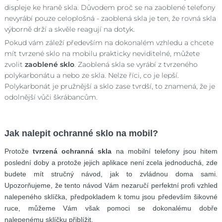
displeje ke hraně skla. Důvodem proč se na zaoblené telefony
nevyrábí pouze celoplošná - zaoblená skla je ten, že rovná skla
výborně drží a skvěle reagují na dotyk.
Pokud vám záleží především na dokonalém vzhledu a chcete
mít tvrzené sklo na mobilu prakticky neviditelné, můžete
zvolit
zaoblené sklo
. Zaoblená skla se vyrábí z tvrzeného
polykarbonátu a nebo ze skla. Nelze říci, co je lepší.
Polykarbonát je pružnější a sklo zase tvrdší, to znamená, že je
odolnější vůči škrábancům.
Jak nalepit ochranné sklo na mobil?
Protože
tvrzená ochranná skla
na mobilní telefony jsou hitem
poslední doby a protože jejich aplikace není zcela jednoduchá, zde
budete mít stručný návod, jak to zvládnou doma sami.
Upozorňujeme, že tento návod Vám nezaručí perfektní profi vzhled
nalepeného sklíčka, předpokladem k tomu jsou především šikovné
ruce, můžeme Vám však pomoci se dokonalému dobře
nalepenému sklíčku přiblížit.