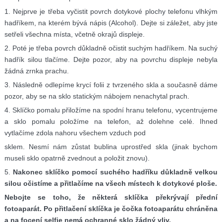
1. Nejprve je třeba vyčistit povrch dotykové plochy telefonu vlhkým
hadříkem, na kterém bývá nápis (Alcohol). Dejte si záležet, aby jste
setřeli všechna místa, včetně okrajů displeje.
2. Poté je třeba povrch důkladně očistit suchým hadříkem. Na suchý
hadřík silou tlačíme. Dejte pozor, aby na povrchu displeje nebyla
žádná zrnka prachu.
3. Následně odlepíme krycí folii z tvrzeného skla a současně dáme
pozor, aby se na sklo statickým nábojem nenachytal prach.
4. Sklíčko pomalu přiložíme na spodní hranu telefonu, vycentrujeme
a sklo pomalu položíme na telefon, až dolehne celé. Ihned
vytlačíme zdola nahoru všechem vzduch pod
sklem. Nesmí nám zůstat bublina uprostřed skla (jinak bychom
museli sklo opatrně zvednout a položit znovu).
5.
Nakonec sklíčko pomocí suchého hadříku důkladně velkou
silou očistíme a přitlačíme na všech místech k dotykové ploše.
Nebojte se toho, že některá sklíčka překrývají přední
fotoaparát. Po přitlačení sklíčka je čočka fotoaparátu chráněna
a na focení selfie nemá ochranné sklo žádný vliv.