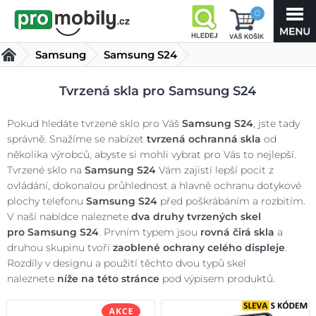
0
Samsung
Samsung S24
Tvrzená skla Samsung S24
(49 produktů)
Tvrzená skla pro Samsung S24
Pokud hledáte tvrzené sklo pro Váš
Samsung S24
, jste tady
správně. Snažíme se nabízet
tvrzená ochranná skla
od
několika výrobců, abyste si mohli vybrat pro Vás to nejlepší.
Tvrzené sklo na
Samsung S24
Vám zajistí lepší pocit z
ovládání, dokonalou průhlednost a hlavně ochranu dotykové
plochy telefonu
Samsung S24
před poškrábáním a rozbitím.
V naší nabídce naleznete
dva druhy tvrzených skel
pro
Samsung S24
. Prvním typem jsou
rovná čirá skla
a
druhou skupinu tvoří
zaoblené ochrany celého displeje
.
Rozdíly v designu a použití těchto dvou typů skel
naleznete
níže na této stránce
pod výpisem produktů.