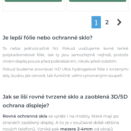
1
2
Je lepší fólie nebo ochranné sklo?
To nelze jednoznačně říci. Pokud uvažujeme levné tenké
polykarbonátové fólie, tak ty jsou samozřejmě nejhoší, protože
chrání displej pouze před poškrábáním, nikoliv před rozbitím.
Pokud budeme srovnávat HD Ultra hydrogelové fólie s tvrzenými
skly, budou jak cenově, tak funkčně, velmi vyrovnanými soupeři.
Jak se liší rovné tvrzené sklo a zaoblená 3D/5D
ochrana displeje?
Rovná ochranná skla
se vyrábí i na mobily, které mají po
stranách zaoblený displej. A to je v současné době většina
nových telefonů. Vzniká pak
mezera 2-4mm
od okrajů