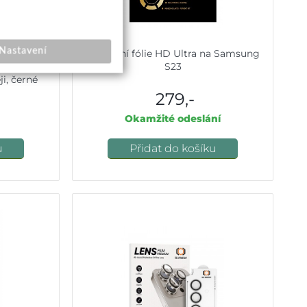
Nastavení
 Full-Cover
Speciální fólie HD Ultra na Samsung
5G/S23 s
S23
i, černé
279,-
Okamžité odeslání
u
Přidat do košíku