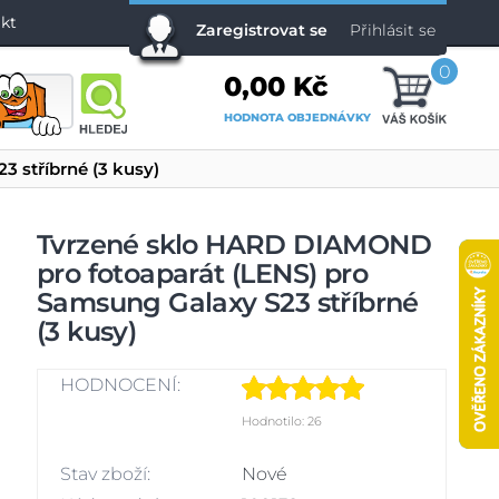
kt
Zaregistrovat se
Přihlásit se
0
0,00 Kč
HODNOTA OBJEDNÁVKY
 stříbrné (3 kusy)
Tvrzené sklo HARD DIAMOND
pro fotoaparát (LENS) pro
Samsung Galaxy S23 stříbrné
(3 kusy)
HODNOCENÍ:
Hodnotilo: 26
Stav zboží:
Nové