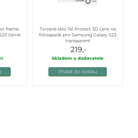
lor frame,
Tvrzené sklo Tel Protect 3D Lens na
S23 černé
fotoaparát pro Samsung Galaxy S23
transparent
219,-
ní
Skladem u dodavatele
u
Přidat do košíku