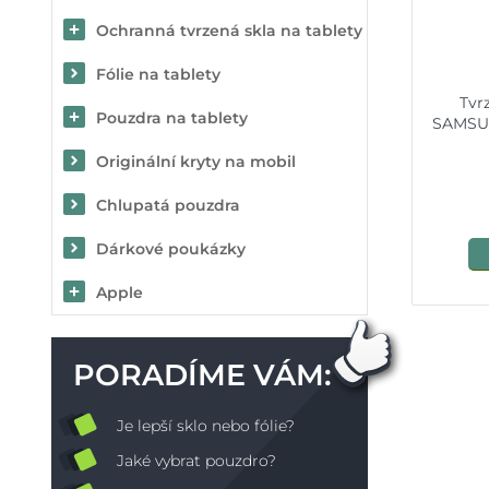
Ochranná tvrzená skla na tablety
Fólie na tablety
Tvr
Pouzdra na tablety
SAMSUN
Originální kryty na mobil
Chlupatá pouzdra
Dárkové poukázky
Apple
PORADÍME VÁM:
Je lepší sklo nebo fólie?
Jaké vybrat pouzdro?