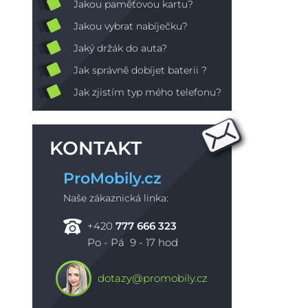
Jakou paměťovou kartu?
Jakou vybrat nabíječku?
Jaký držák do auta?
Jak správně dobíjet baterii ?
Jak zjistím typ mého telefonu?
KONTAKT
ProMobily.cz
Naše zákaznická linka:
+420
777 666 323
Po - Pá 9 - 17 hod
dotazy@promobily.cz