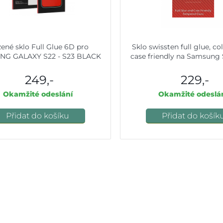
zené sklo Full Glue 6D pro
Sklo swissten full glue, co
G GALAXY S22 - S23 BLACK
case friendly na Samsung 
249,-
229,-
Okamžité odeslání
Okamžité odeslá
Přidat do košíku
Přidat do košík