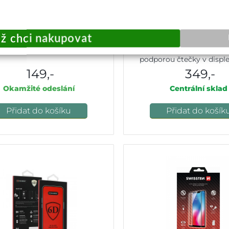
ené sklo VPDATED na zadní
Ochranné tvrzené sklo FIXED
otoaparát Samsung S23
pro Samsung Galaxy S22 
podporou čtečky v displej
149,-
349,-
Okamžité odeslání
Centrální sklad
Přidat do košíku
Přidat do košík