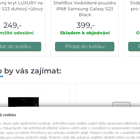
vný kryt LUXURY na
ShellBox Vodotěsné pouzdro
Slid
 S23 duhový růžový
IP68 Samsung Galaxy S23
pro
Black
249,-
399,-
žité odeslání
Skladem k objednání
O
dat do košíku
Přidat do košíku
 by vás zajímat:
á cookies
s, které naše společnosti využívají. Jednotlivé typy cookies a jejich dobu zpracování naleznete
. Pokud byste nás potřebovali ohledně výkonu vašich práv v souvislosti se zpracováním cookie
ázíte, nebo na našeho Pověřence pro ochranu osobních údajů. Pokud si myslíte, že s osobními úd
adu pro ochranu osobních údajů. Budeme však rádi, pokud se nejdříve obrátíte přímo na nás 