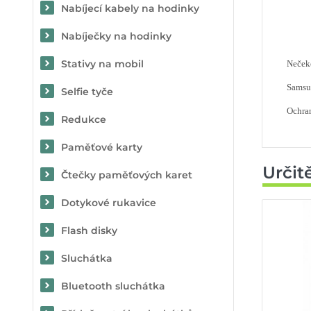
Nabíjecí kabely na hodinky
Nabíječky na hodinky
Stativy na mobil
Nečeke
Samsun
Selfie tyče
Ochran
Redukce
Paměťové karty
Určit
Čtečky paměťových karet
Dotykové rukavice
Flash disky
Sluchátka
Bluetooth sluchátka