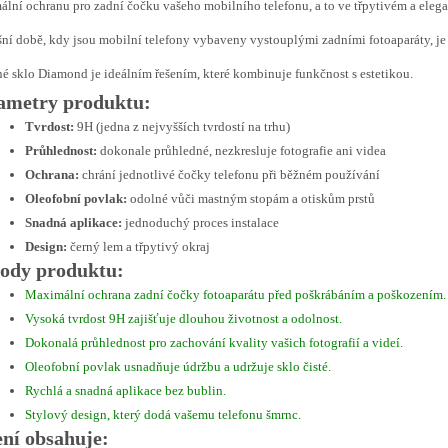
lní ochranu pro zadní čočku vašeho mobilního telefonu, a to ve třpytivém a elega
ní době, kdy jsou mobilní telefony vybaveny vystouplými zadními fotoaparáty, je 
é sklo Diamond je ideálním řešením, které kombinuje funkčnost s estetikou.
ametry produktu:
Tvrdost:
9H (jedna z nejvyšších tvrdostí na trhu)
Průhlednost:
dokonale průhledné, nezkresluje fotografie ani videa
Ochrana:
chrání jednotlivé čočky telefonu při běžném používání
Oleofobní povlak:
odolné vůči mastným stopám a otiskům prstů
Snadná aplikace:
jednoduchý proces instalace
Design:
černý lem a třpytivý okraj
ody produktu:
Maximální ochrana zadní čočky fotoaparátu před poškrábáním a poškozením.
Vysoká tvrdost 9H zajišťuje dlouhou životnost a odolnost.
Dokonalá průhlednost pro zachování kvality vašich fotografií a videí.
Oleofobní povlak usnadňuje údržbu a udržuje sklo čisté.
Rychlá a snadná aplikace bez bublin.
Stylový design, který dodá vašemu telefonu šmrnc.
ení obsahuje: