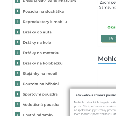
Příslušenství ke sluchátkům
Zadní pe
Samsung
Pouzdra na sluchátka
Reproduktory k mobilu
Okam
Držáky do auta
Při
Držáky na kolo
Držáky na motorku
Mohlo
Držáky na koloběžku
Stojánky na mobil
Pouzdra na běhání
Sportovní pouzdra
Tato webová stránka použív
Na těchto stránkách fungují cookie
Vodotěsná pouzdra
prosím Vámi preferovanou variantu
na společnost, jejíž stránky proch
máte možnost podat stížnost u Úř
Chytré náramky