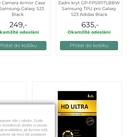
e Camera Armor Case
Zadní kryt GP-FPS911TLBBW
 Samsung Galaxy S23
Samsung TPU pro Galaxy
Black
S23 Adidas Black
249,-
635,-
kamžité odeslání
Okamžité odeslání
Přidat do košíku
Přidat do košíku
 popsané níže v tabulce. Zvolte
s kontaktovat, obraťte se prosím
aji nenakládáme, jak bychom měli,
a budeme tak moct Váš požadavek