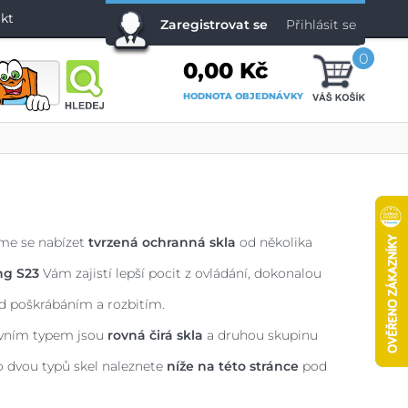
kt
Zaregistrovat se
Přihlásit se
0
0,00 Kč
HODNOTA OBJEDNÁVKY
žíme se nabízet
tvrzená ochranná skla
od několika
ng S23
Vám zajistí lepší pocit z ovládání, dokonalou
d poškrábáním a rozbitím.
rvním typem jsou
rovná čirá skla
a druhou skupinu
to dvou typů skel naleznete
níže na této stránce
pod