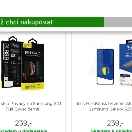
Přidat do košíku
Přidat do košík
 sklo Privacy na Samsung S23
3mk HardGlass tvrzené sklo
Full Cover černé
Samsung Galaxy S23 
239,-
239,-
Skladem u dodavatele
Skladem k objedn