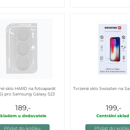
né sklo HARD na fotoaparát
Tvrzené sklo Swissten na 
S) pro Samsung Galaxy S23
189,-
199,-
Skladem u dodavatele
Centrální sklad
Přidat do košíku
Přidat do košík