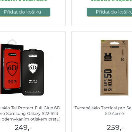
Přidat do košíku
Přidat do košík
 sklo Tel Protect Full Glue 6D
Tvrzené sklo Tactical pro 
pro Samsung Galaxy S22-S23
5D černé
(s odemykáním otiskem prstu)
249,-
259,-