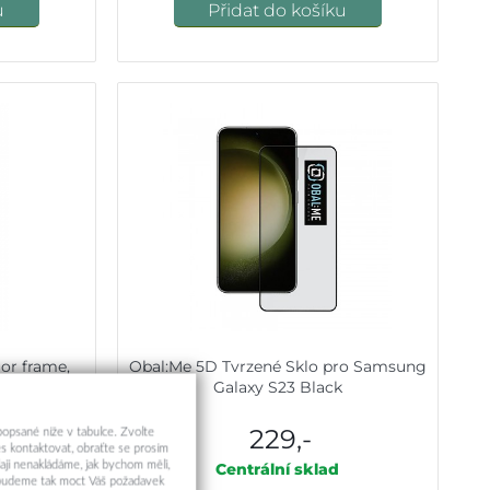
u
Přidat do košíku
lor frame,
Obal:Me 5D Tvrzené Sklo pro Samsung
 S23 černé
Galaxy S23 Black
229,-
 popsané níže v tabulce. Zvolte
s kontaktovat, obraťte se prosím
aji nenakládáme, jak bychom měli,
ní
Centrální sklad
a budeme tak moct Váš požadavek