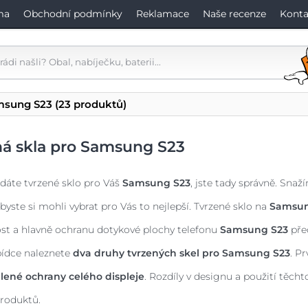
ma
Obchodní podmínky
Reklamace
Naše recenze
Konta
amsung S23
(23 produktů)
ná skla pro Samsung S23
dáte tvrzené sklo pro Váš
Samsung S23
, jste tady správně. Sna
byste si mohli vybrat pro Vás to nejlepší. Tvrzené sklo na
Samsu
st a hlavně ochranu dotykové plochy telefonu
Samsung S23
pře
bídce naleznete
dva druhy tvrzených skel pro
Samsung S23
. P
lené ochrany celého displeje
. Rozdíly v designu a použití těch
roduktů.