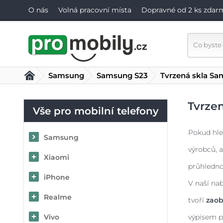
O nás
Volná pracovní místa
Dopravné od 2 ks zdar
Samsung
Samsung S23
Tvrzená skla S
Tvrze
Vše pro mobilní telefony
Pokud hle
Samsung
výrobců, a
Xiaomi
průhledno
iPhone
V naší na
Realme
tvoří
zaob
Vivo
výpisem p