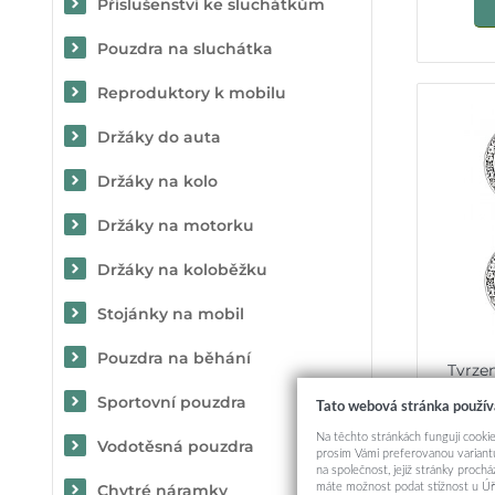
Příslušenství ke sluchátkům
Pouzdra na sluchátka
Reproduktory k mobilu
Držáky do auta
Držáky na kolo
Držáky na motorku
Držáky na koloběžku
Stojánky na mobil
Pouzdra na běhání
Tvrze
fotoapa
Sportovní pouzdra
Tato webová stránka použív
Na těchto stránkách fungují cookie
Vodotěsná pouzdra
prosím Vámi preferovanou variantu
na společnost, jejíž stránky proch
máte možnost podat stížnost u Úř
Chytré náramky