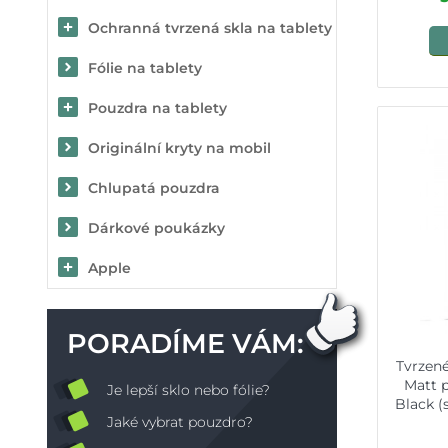
Ochranná tvrzená skla na tablety
Fólie na tablety
Pouzdra na tablety
Originální kryty na mobil
Chlupatá pouzdra
Dárkové poukázky
Apple
PORADÍME VÁM:
Tvrzené
Matt 
Je lepší sklo nebo fólie?
Black 
Jaké vybrat pouzdro?