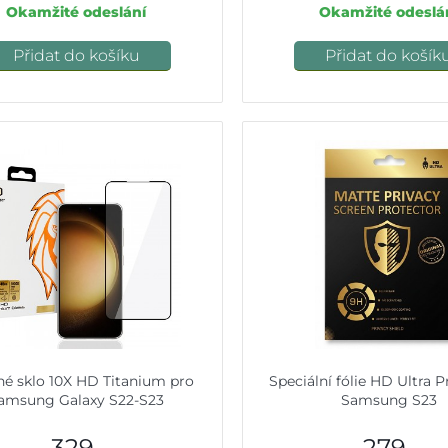
Okamžité odeslání
Okamžité odeslá
Přidat do košíku
Přidat do košík
né sklo 10X HD Titanium pro
Speciální fólie HD Ultra P
amsung Galaxy S22-S23
Samsung S23
329,-
279,-