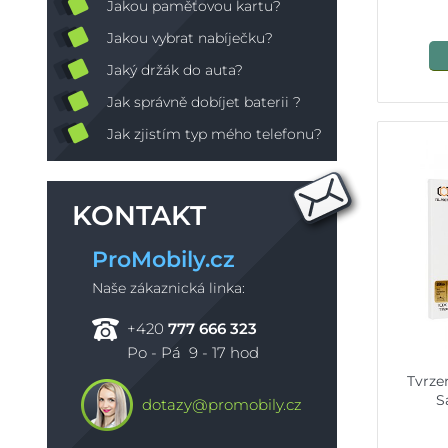
Jakou paměťovou kartu?
Jakou vybrat nabíječku?
Jaký držák do auta?
Jak správně dobíjet baterii ?
Jak zjistím typ mého telefonu?
KONTAKT
ProMobily.cz
Naše zákaznická linka:
+420
777 666 323
Po - Pá 9 - 17 hod
Tvrze
S
dotazy@promobily.cz