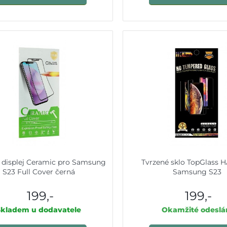
a displej Ceramic pro Samsung
Tvrzené sklo TopGlass 
S23 Full Cover černá
Samsung S23
199,-
199,-
Skladem u dodavatele
Okamžité odeslá