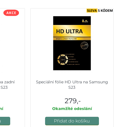
a zadní
Speciální fólie HD Ultra na Samsung
 S23
S23
279,-
ní
Okamžité odeslání
u
Přidat do košíku