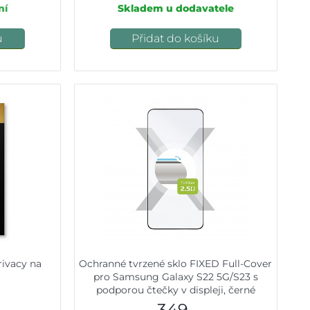
ní
Skladem u dodavatele
u
Přidat do košíku
rivacy na
Ochranné tvrzené sklo FIXED Full-Cover
pro Samsung Galaxy S22 5G/S23 s
podporou čtečky v displeji, černé
349,-