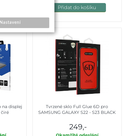
u
Přidat do košíku
Nastavení
 na displej
Tvrzené sklo Full Glue 6D pro
čiré
SAMSUNG GALAXY S22 - S23 BLACK
249,-
ání
Okamžité odeslání