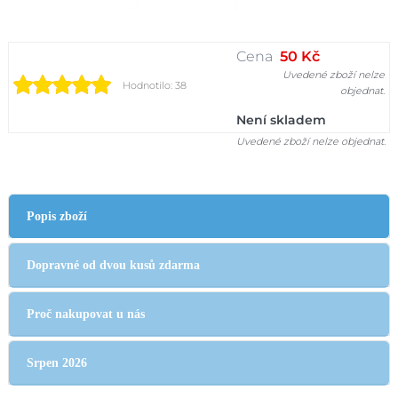
Cena
50 Kč
Uvedené zboží nelze
Hodnotilo: 38
objednat.
Není skladem
Uvedené zboží nelze objednat.
Popis zboží
Dopravné od dvou kusů zdarma
Proč nakupovat u nás
Srpen 2026