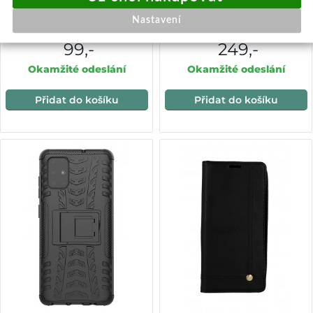
Zadní pevný kryt Forcell na
Pouzdro swissten soft joy
Samsung A02s glitter růžový
samsung a025 galaxy a02s
Nastavení
červené
99,-
249,-
Okamžité odeslání
Okamžité odeslání
Přidat do košíku
Přidat do košíku